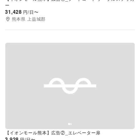
ー
31,428
円/日〜
熊本県
上益城郡
Previous slide
Next s
【イオンモール熊本】広告②_エレベーター扉
3,928
円/日〜