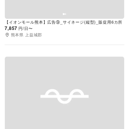
【イオンモール熊本】広告⑨_サイネージ(縦型)_販促用6カ所
7,857
円/日〜
熊本県
上益城郡
Previous slide
Next s