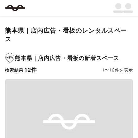
熊本県
｜
店内広告・看板
のレンタルスペー
ス
熊本県
｜
店内広告・看板
の新着スペース
12
件
1
〜
12
件を表示
検索結果
Previous slide
Next s