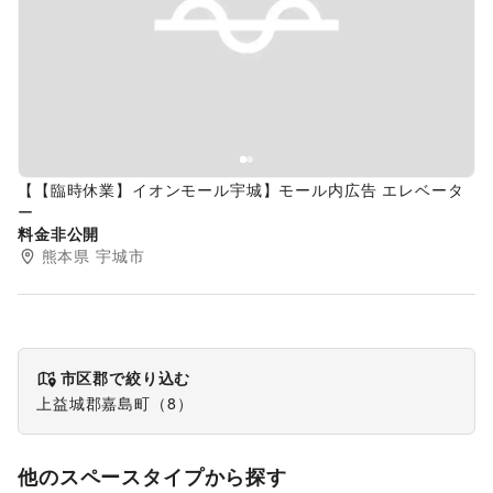
Previous slide
Next s
【【臨時休業】イオンモール宇城】モール内広告 エレベータ
ー
料金非公開
熊本県
宇城市
市区郡で絞り込む
上益城郡嘉島町
（
8
）
他のスペースタイプから探す