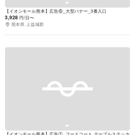
【イオンモール熊本】広告⑥_大型バナー_3番入口
3,928
円/日〜
熊本県
上益城郡
Previous slide
Next s
【イオンモール熊本】広告①_フードコート テーブルステッカ