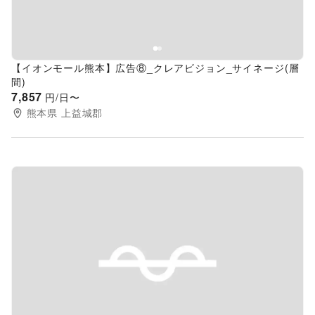
【イオンモール熊本】広告⑧_クレアビジョン_サイネージ(層
間)
7,857
円/日〜
熊本県
上益城郡
Previous slide
Next s