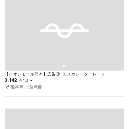
Previous slide
Next s
【イオンモール熊本】広告③_エスカレーターレーン
3,142
円/日〜
熊本県
上益城郡