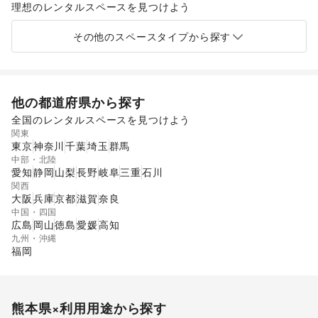
理想のレンタルスペースを見つけよう
ショッピングモール
スーパーマーケット
路面店舗
その他のスペースタイプから探す
他の都道府県から探す
全国のレンタルスペースを見つけよう
関東
東京
神奈川
千葉
埼玉
群馬
中部・北陸
愛知
静岡
山梨
長野
岐阜
三重
石川
関西
大阪
兵庫
京都
滋賀
奈良
中国・四国
広島
岡山
徳島
愛媛
高知
九州・沖縄
福岡
熊本県
×利用用途から探す