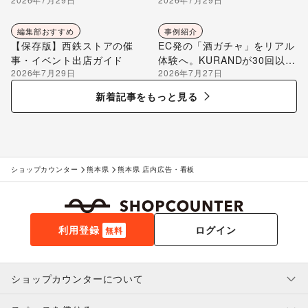
編集部が解説
編集部おすすめ
事例紹介
【保存版】西鉄ストアの催
EC発の「酒ガチャ」をリアル
事・イベント出店ガイド
体験へ。KURANDが30回以上
2026年7月29日
2026年7月27日
のポップアップ出店で届け
る“新しいお酒との出会い”
新着記事をもっと見る
ショップカウンター
熊本県
熊本県 店内広告・看板
利用登録
ログイン
無料
ショップカウンターについて