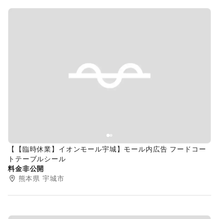
Previous slide
Next s
【【臨時休業】イオンモール宇城】モール内広告 フードコー
トテーブルシール
料金非公開
熊本県
宇城市