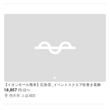
Previous slide
Next s
【イオンモール熊本】広告⑤_イベントスクエア柱巻き装飾
18,857
円/日〜
熊本県
上益城郡