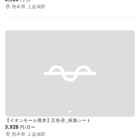
熊本県
上益城郡
Previous slide
Next s
【イオンモール熊本】広告④_床面シート
3,928
円/日〜
熊本県
上益城郡