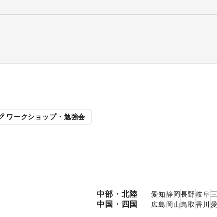
販促イベント
展示会・個
ワークショップ・勉強会
中部・北陸
愛知
静岡
長野
岐阜
中国・四国
広島
岡山
鳥取
香川