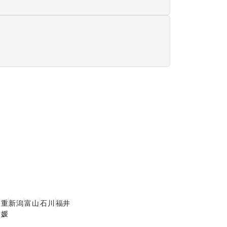
展
キッチンカー・移動販
売
三重
新潟
富山
石川
福井
愛媛