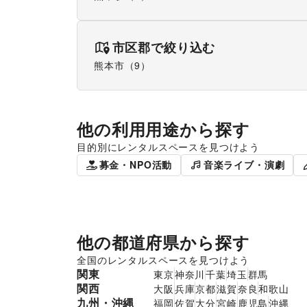
市区郡で絞り込む
熊本市
（
9
）
他の利用用途から探す
目的別にレンタルスペースを見つけよう
ポップアップストア
食品販売
募金・NPO活動
音楽ライブ・演劇
他の都道府県から探す
全国のレンタルスペースを見つけよう
関東
東京
神奈川
千葉
埼玉
群馬
関西
大阪
兵庫
京都
滋賀
奈良
和歌山
九州・沖縄
福岡
佐賀
大分
宮崎
鹿児島
沖縄