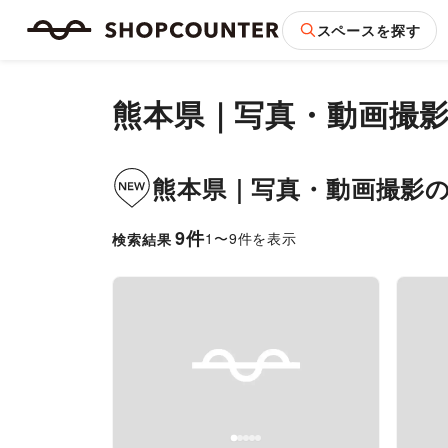
スペースを探す
熊本県
｜
写真・動画撮
熊本県
｜
写真・動画撮影
9
件
1
〜
9
件を表示
検索結果
Previous slide
Next slide
Pr