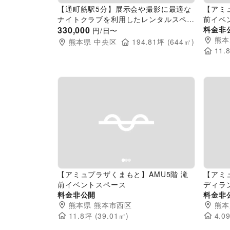
【通町筋駅5分】展示会や撮影に最適な
【アミ
ナイトクラブを利用したレンタルスペー
前イベ
ス
330,000
料金非
円/日〜
熊本
熊本県
中央区
194.81
坪 (
644
㎡)
11.
Previous slide
Next slide
Pr
【アミュプラザくまもと】AMU5階 滝
【アミ
前イベントスペース
ディラ
料金非公開
料金非
熊本県
熊本市西区
熊本
11.8
坪 (
39.01
㎡)
4.0