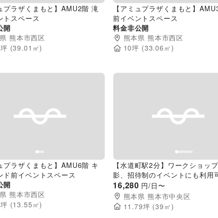
ュプラザくまもと】AMU2階 滝
【アミュプラザくまもと】AMU3
ントスペース
前イベントスペース
公開
料金非公開
県
熊本市西区
熊本県
熊本市西区
8
坪 (
39.01
㎡)
10
坪 (
33.06
㎡)
evious slide
Next slide
Previous slide
ュプラザくまもと】AMU6階 キ
【水道町駅2分】ワークショッ
ンド前イベントスペース
影、招待制のイベントにも利用
公開
本ビジネス街のど真ん中にある
16,280
円/日〜
県
熊本市西区
ペース
熊本県
熊本市中央区
9
坪 (
13.55
㎡)
11.79
坪 (
39
㎡)