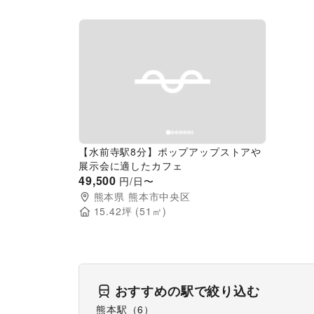
Previous slide
Next slide
【水前寺駅8分】ポップアップストアや
展示会に適したカフェ
49,500
円/日〜
熊本県
熊本市中央区
15.42
坪 (
51
㎡)
おすすめの駅で絞り込む
熊本駅
（
6
）