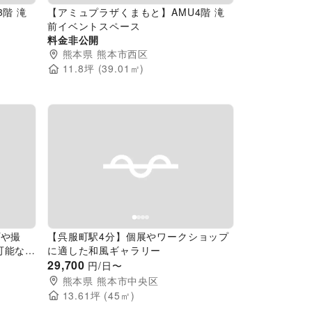
階 滝
【アミュプラザくまもと】AMU4階 滝
前イベントスペース
料金非公開
熊本県
熊本市西区
11.8
坪 (
39.01
㎡)
Next slide
Previous slide
Next slide
プや撮
【呉服町駅4分】個展やワークショップ
可能な熊
に適した和風ギャラリー
会議室ス
29,700
円/日〜
熊本県
熊本市中央区
13.61
坪 (
45
㎡)