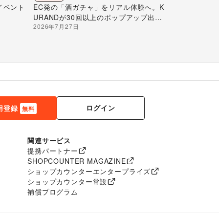
イベント
EC発の「酒ガチャ」をリアル体験へ。K
URANDが30回以上のポップアップ出店
2026年7月27日
で届ける“新しいお酒との出会い”
ログイン
用登録
無料
関連サービス
提携パートナー
SHOPCOUNTER MAGAZINE
ショップカウンターエンタープライズ
ショップカウンター常設
補償プログラム