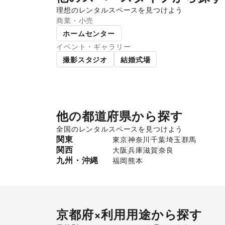
理想のレンタルスペースを見つけよう
商業・小売
ショッピングモール
スー
ホームセンター
イベント・ギャラリー
撮影スタジオ
結婚式場
他の都道府県から探す
全国のレンタルスペースを見つけよう
関東
東京
神奈川
千葉
埼玉
群馬
関西
大阪
兵庫
滋賀
奈良
九州・沖縄
福岡
熊本
京都府
×利用用途から探す