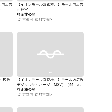
ル内広告
【イオンモール京都桂川】モール内広告
ト
化粧室
料金非公開
京都府
京都市南区
Next slide
Previous slide
Next slide
ル内広告
【イオンモール京都桂川】モール内広告
デジタルサイネージ（MSV）（55inc 両
面）
料金非公開
京都府
京都市南区