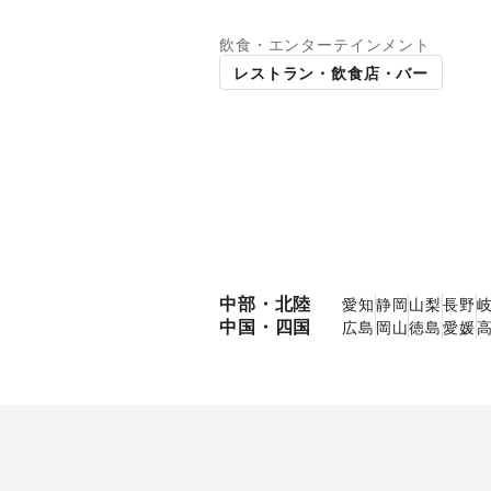
飲食・エンターテインメント
パーマーケット
ギャラリー・貸し画廊
レストラン・飲食店・バー
中部・北陸
愛知
静岡
山梨
長野
中国・四国
広島
岡山
徳島
愛媛