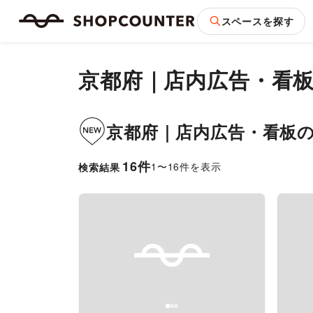
スペースを探す
京都府
｜
店内広告・看
京都府
｜
店内広告・看板
16
件
1
〜
16
件を表示
検索結果
Previous slide
Next slide
Pr