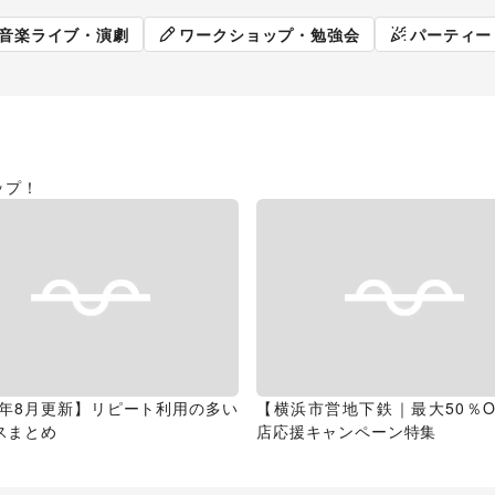
販促イベント
展示会・個
音楽ライブ・演劇
ワークショップ・勉強会
パーティー
ップ！
26年8月更新】リピート利用の多い
【横浜市営地下鉄｜最大50％O
スまとめ
店応援キャンペーン特集