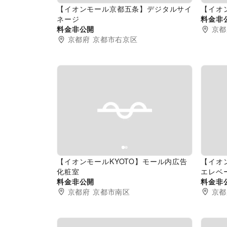
【イオンモール京都五条】デジタルサイ
【イオ
ネージ
料金非
料金非公開
京都
京都府
京都市右京区
Previous slide
Next slide
Pr
【イオンモールKYOTO】モール内広告
【イオ
化粧室
エレベ
料金非公開
料金非
京都府
京都市南区
京都