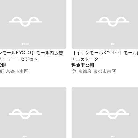
evious slide
Next slide
Previous slide
ンモールKYOTO】モール内広告
【イオンモールKYOTO】モー
ストリートビジョン
エスカレーター
公開
料金非公開
府
京都市南区
京都府
京都市南区
evious slide
Next slide
Previous slide