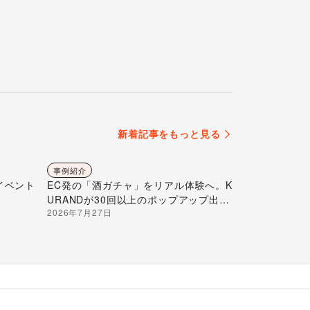
新着記事をもっと見る
事例紹介
イベント
EC発の「酒ガチャ」をリアル体験へ。K
URANDが30回以上のポップアップ出店
2026年7月27日
で届ける“新しいお酒との出会い”