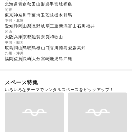
北海道
青森
秋田
山形
岩手
宮城
福島
関東
東京
神奈川
千葉
埼玉
茨城
栃木
群馬
中部・北陸
愛知
静岡
山梨
長野
岐阜
三重
新潟
富山
石川
福井
関西
大阪
兵庫
京都
滋賀
奈良
和歌山
中国・四国
広島
岡山
鳥取
島根
山口
香川
徳島
愛媛
高知
九州・沖縄
福岡
佐賀
長崎
大分
宮崎
鹿児島
沖縄
スペース特集
いろいろなテーマでレンタルスペースをピックアップ！