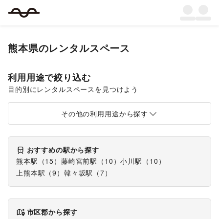
熊本県
のレンタルスペース
利用用途で絞り込む
目的別にレンタルスペースを見つけよう
ポップアップストア
食品販売
販促イベント
展示会・個展
キッチンカー・移動販売
その他の利用用途から探す
おすすめの駅から探す
熊本駅
（
15
）
藤崎宮前駅
（
10
）
小川駅
（
10
）
上熊本駅
（
9
）
韓々坂駅
（
7
）
市区郡から探す