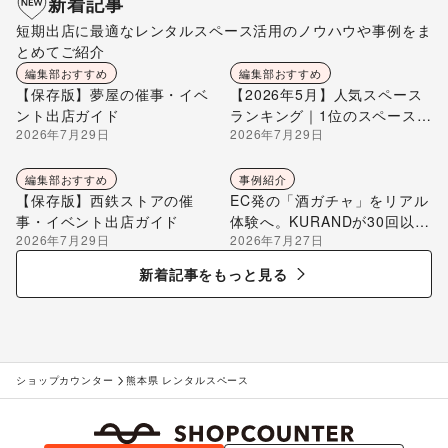
新着記事
短期出店に最適なレンタルスペース活用のノウハウや事例をま
とめてご紹介
編集部おすすめ
編集部おすすめ
【保存版】夢屋の催事・イベ
【2026年5月】人気スペース
ント出店ガイド
ランキング｜1位のスペースを
2026年7月29日
2026年7月29日
編集部が解説
編集部おすすめ
事例紹介
【保存版】西鉄ストアの催
EC発の「酒ガチャ」をリアル
事・イベント出店ガイド
体験へ。KURANDが30回以上
2026年7月29日
2026年7月27日
のポップアップ出店で届け
る“新しいお酒との出会い”
新着記事をもっと見る
ショップカウンター
熊本県 レンタルスペース