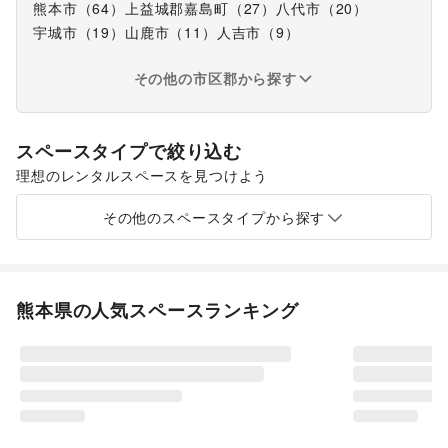
熊本市
（
64
）
上益城郡嘉島町
（
27
）
八代市
（
20
）
宇城市
（
19
）
山鹿市
（
11
）
人吉市
（
9
）
その他の市区郡から探す
スペースタイプで絞り込む
理想のレンタルスペースを見つけよう
ショッピングモール
スーパーマーケット
路面店舗
その他のスペースタイプから探す
熊本県
の人気スペースランキング