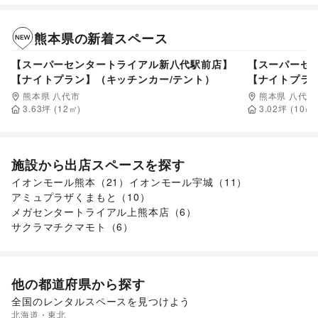
熊本県
の新着スペース
2,200
円/日
【スーパーセンタートライアル新八代駅前店】
【スーパーセ
【ナイトプラン】（キッチンカー/テント）
【ナイトプラ
ント）
熊本県 八代市
熊本県 八代市
3.63
坪 (
12
㎡)
3.02
坪 (
10
㎡)
施設から出店スペースを探す
イオンモール熊本
（
21
）
イオンモール宇城
（
11
）
アミュプラザくまもと
（
10
）
メガセンタートライアル上熊本店
（
6
）
サクラマチクマモト
（
6
）
他の都道府県から探す
全国のレンタルスペースを見つけよう
北海道・東北