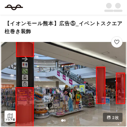
【イオンモール熊本】広告⑤_イベントスクエア
柱巻き装飾
2
枚
フロア図