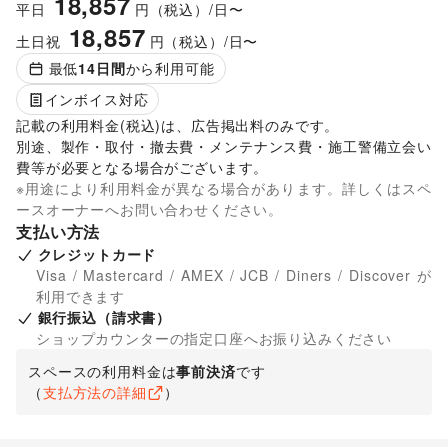
18,857
平日
円（税込）/日〜
18,857
土日祝
円（税込）/日〜
最低
14
日間
から利用可能
インボイス対応
記載の利用料金(税込)は、広告掲出料のみです。

別途、製作・取付・撤去費・メンテナンス費・施工警備立会い
費等が必要となる場合がございます。 
※用途により利用料金が異なる場合があります。詳しくはスペ
ースオーナーへお問い合わせください。
支払い方法
クレジットカード
Visa / Mastercard / AMEX / JCB / Diners / Discover が
利用できます
銀行振込（請求書）
ショップカウンターの指定口座へお振り込みください
スペースの利用料金は
事前決済
です
（
支払方法の詳細
）