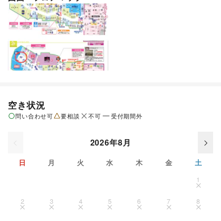
空き状況
問い合わせ可
要相談
不可
受付期間外
2026年8月
日
月
火
水
木
金
土
1
2
3
4
5
6
7
8