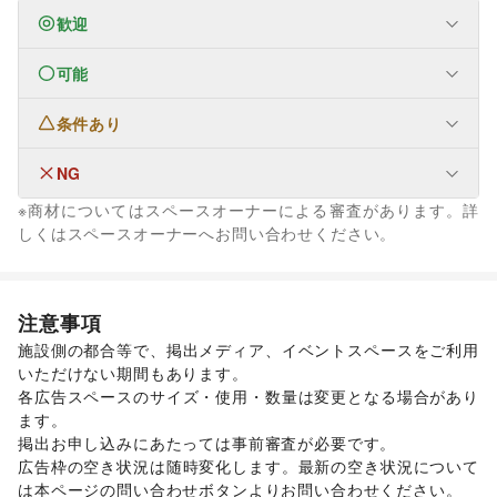
歓迎
可能
なし
条件あり
ファッション
メンズファッション
/
レディースファッション
/
ユニセックス
/
インナー・ルームウェア
/
NG
なし
キッズ・ベビー・マタニティ
/
スポーツ
/
シーズナルウェア
※商材についてはスペースオーナーによる審査があります。詳
/
ジュエリー・アクセサリー
/
メガネ・アイウェア
/
腕時計
/
なし
しくはスペースオーナーへお問い合わせください。
靴
/
バッグ・革小物
/
ファッション雑貨
/
和服・着物
/
古着
/
その他ファッション
フード・飲食
スイーツ・洋菓子
/
和菓子
/
パン
/
お弁当・惣菜
/
注意事項
軽食・ホットスナック
/
コーヒー・紅茶
/
その他飲料
/
施設側の都合等で、掲出メディア、イベントスペースをご利用
ワイン・洋酒
/
日本酒・焼酎・地酒
/
食材・調味料
/
いただけない期間もあります。 

物産展・マルシェ
/
キッチンカー・移動販売
/
各広告スペースのサイズ・使用・数量は変更となる場合があり
野菜・果物・生鮮食品
/
その他フード・飲食
インテリア・生活雑貨
ます。  

インテリア
/
寝具・ベッド
/
家具・家電
/
掲出お申し込みにあたっては事前審査が必要です。 

キッチン雑貨・調理器具
/
掃除用品・生活便利品
/
文房具
/
広告枠の空き状況は随時変化します。最新の空き状況について
手芸・ハンドメイド
/
DIY用品・日曜大工
/
は本ページの問い合わせボタンよりお問い合わせください。 
