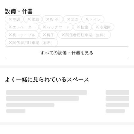
設備・什器
空調
電源
Wi-Fi
水道
トイレ
エレベーター
バックヤード
控室
冷蔵庫
机・テーブル
椅子
関係者用駐車場（無料）
関係者用駐車場（有料）
すべての設備・什器を見る
よく一緒に見られているスペース