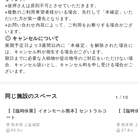
※仮押さえは原則不可とさせていただきます。 

※複数のご利用希望者様がいる場合、先行して「本確定」いた
だいた方が第一優先となります。 

※お問い合わせ内容によって、ご利用をお断りする場合がござ
います。 
キャンセルについて
展開予定日より3週間以内に「本確定」を解除された場合に
は、キャンセル料が発生する場合がございます。 

期日までに必要な入稿物や提出物等のご対応をいただけない場
合、キャンセル扱いとし、キャンセル料を申し受ける場合がご
ざいます。
同じ施設のスペース
1
/
10
220,000
円/日
【【臨時休業】イオンモール熊本】セントラルコ
【【臨時
ート
熊本県 上益城郡
熊本県 
65.0
㎡
27.8
㎡