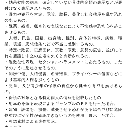
エステ・美容サービス
/
健康食品・サプリメント
/
・効果効能の約束、確定していない具体的金額の表示などが裏
女性用品・フェムテック
/
コンタクトレンズ
/
医療・医薬品
付けなく表記されたもの。 

/
その他美容・健康
・暴力や犯罪を肯定、示唆、助長、美化し社会秩序を乱す恐れ
エンタメ・ガジェット
のあるもの。 

PC・スマートフォン
/
スマホアクセサリー
/
ガジェット
/
・醜悪、残虐、猟奇的な表現などにより不快感や恐怖心を起こ
ゲーム
/
アニメ
/
コミック・マンガ
/
アイドル・芸能人
/
させるもの。 

おもちゃ・ホビー
/
楽器・音楽機材
/
CD・DVD・本・雑誌
/
・人種、民族、国籍、出身地、性別、身体的特徴、病気、職
Webメディア・アプリ
/
テレビ・ドラマ
/
映画
/
業、境遇、思想信条などで不当に差別するもの。 

音楽・ライブ
/
演劇
/
占い
/
公営競技・宝くじ
/
・特定の政党、思想団体、宗教・宗派、意見の広告、並びにそ
その他エンタメ・ガジェット
れを擁護し中立の立場を欠くと判断されるの。 

アート・デザイン
・過激な性表現、セクシャルハラスメントにあたるもの、また
絵画・書
/
写真・イラストレーション
/
立体作品・彫刻
/
そのように想起させるもの。 

その他アート・デザイン
・誹謗中傷、人権侵害、名誉毀損、プライバシーの侵害などに
レジャー・スポーツ
より基本的人権を損なうもの。 

旅行・レジャー
/
キャンプ・アウトドア
/
野球
/
サッカー
/
・児童、及び青少年の保護の視点から健全な育成を妨げるも
バスケットボール
/
ゴルフ
/
その他レジャー・スポーツ
の。 

車・バイク・モビリティ
車
/
バイク・オートバイ
/
自転車・ロードバイク
/
・保護の対象となる特定個人の情報を記載したもの。 

マイクロモビリティ
/
その他車・バイク・モビリティ
・射幸心を煽る表現によるギャンブルのＰＲを行った場合。 

NPO・公共団体
・建物、設備を、損傷、滅失させる恐れがある場合並びに危険
地方公共団体・行政・政府
/
外国団体・大使館
/
募金・寄付
物並びに安全性が確認できないものを使用、展示した場合。 

/
NPO・ボランティア活動
/
その他NPO・公共団体
・可燃素材による造作展示。 

ビジネス・オフィス