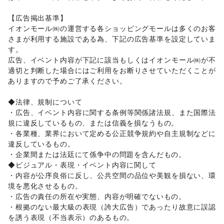
園芸・ガーデニング
/
花・盆栽・ドライフラワー
/
犬・猫・ペット
/
日用雑貨
/
食器・陶磁器
/
【広告掲出基準】 

その他インテリア・生活雑貨
イオンモール㈱の運営する各ショッピングモールは多くのお客
生活サービス
さまが利用する施設である為、下記の広告基準を設定していま
携帯キャリア・格安SIM
/
インターネット・プロバイダ
/
す。 

電気・ガス
/
ウォーターサーバー
/
広告、イベント内容が下記に該当もしくはイオンモール㈱が不
ハウスクリーニング・家事代行
/
定期宅配
/
適切と判断した場合にはご利用をお断りさせていただくことが
リサイクル雑貨・古本
/
買取査定・金券
/
ありますので予めご了承ください。 

ギフト・プレゼント
/
冠婚葬祭
/
資格・習い事
/
リフォーム
/
住宅（購入・賃貸）
/
たばこ
/
修理・メンテナンス
/
◆法律、規制について 

就職・転職・求人
/
その他生活サービス
・広告、イベント内容に関する条例等関係諸法規、また国際法
金融サービス
規に違反しているもの、または信義を損なうもの。 

クレジットカード
/
保険
/
銀行
/
住宅ローン
/
証券・FX
/
・各業種、業界において定める公正競争規約や自主規制などに
不動産投資
/
その他金融サービス
違反しているもの。

子育て・教育
・企業間または法廷にて係争中の問題を含んだもの。 

ベビー用品
/
ランドセル
/
学習教材・通信教育
/
◆ビジュアル・表現・イベント内容に関して 

子供向け教室・レッスン
/
塾・家庭教師
/
おもちゃ・絵本
/
・内容が公序良俗に反し、公共空間の品位や美観を損ない、環
その他子育て・教育
境を悪化させるもの。

美容・健康・医療
ジム・フィットネス
/
ダイエット・健康グッズ
/
・広告の責任の所在や実態、内容が明確でないもの。 

美容・コスメ・香水
/
ヘアケア・シャンプー
/
美容家電
/
・根拠のない最大級の表現（誇大広告）であったり故意に誤認
ヘアサロン・ネイルサロン
/
マッサージ・整体
/
を誘う表現（不当表示）のあるもの。 
