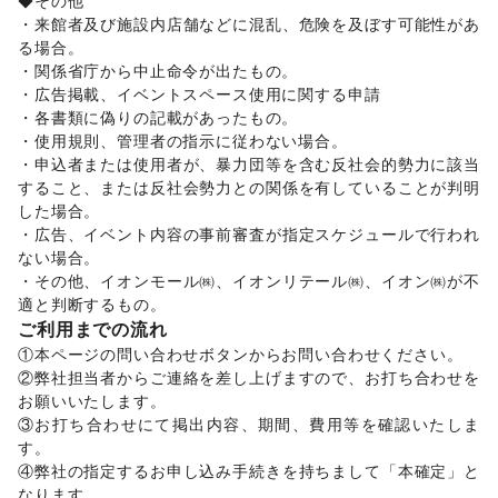
◆その他 

法人向けサービス
/
オフィス家具・OA機器
/
・来館者及び施設内店舗などに混乱、危険を及ぼす可能性があ
イベント企画・運営
/
その他ビジネス・オフィス
る場合。 

その他活動・個人
・関係省庁から中止命令が出たもの。 

その他活動・個人
・広告掲載、イベントスペース使用に関する申請

・各書類に偽りの記載があったもの。 

・使用規則、管理者の指示に従わない場合。 

・申込者または使用者が、暴力団等を含む反社会的勢力に該当
すること、または反社会勢力との関係を有していることが判明
した場合。 

・広告、イベント内容の事前審査が指定スケジュールで行われ
ない場合。 

・その他、イオンモール㈱、イオンリテール㈱、イオン㈱が不
ご利用までの流れ
①本ページの問い合わせボタンからお問い合わせください。 

②弊社担当者からご連絡を差し上げますので、お打ち合わせを
お願いいたします。 

③お打ち合わせにて掲出内容、期間、費用等を確認いたしま
す。 

④弊社の指定するお申し込み手続きを持ちまして「本確定」と
なります。 
