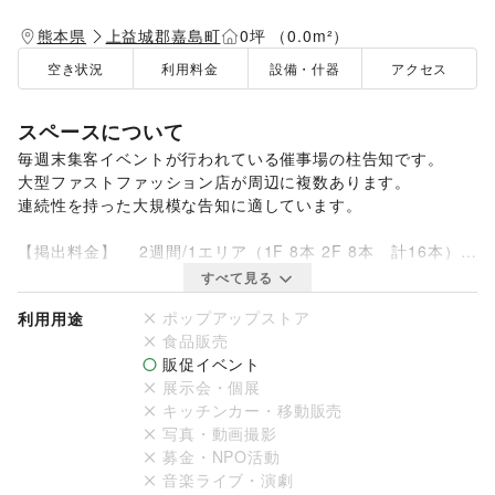
熊本県
上益城郡嘉島町
0坪 （0.0m²）
空き状況
利用料金
設備・什器
アクセス
スペースについて
毎週末集客イベントが行われている催事場の柱告知です。

大型ファストファッション店が周辺に複数あります。

連続性を持った大規模な告知に適しています。

【掲出料金】　 2週間/1エリア（1F 8本 2F 8本　計16本）　
240,000 円

すべて見る
【媒体サイズ】 1階/780φ×H5,000　2階/780φ×H4,397

ポップアップストア
利用用途
【仕様・素材】 塩ビシート(再剥離) ※マットラミネート加工

食品販売
【掲出場所】　 1エリア（1階/8本　2階/8本　計16本）
販促イベント
展示会・個展
キッチンカー・移動販売
写真・動画撮影
募金・NPO活動
音楽ライブ・演劇