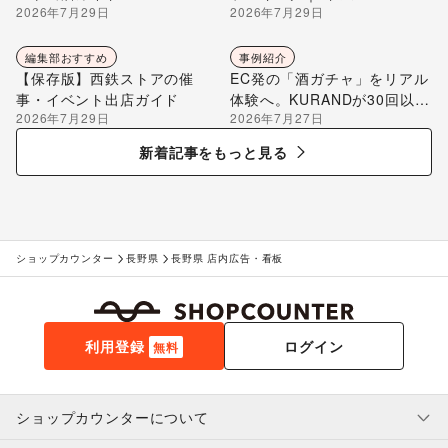
2026年7月29日
2026年7月29日
編集部が解説
編集部おすすめ
事例紹介
【保存版】西鉄ストアの催
EC発の「酒ガチャ」をリアル
事・イベント出店ガイド
体験へ。KURANDが30回以上
2026年7月29日
2026年7月27日
のポップアップ出店で届け
る“新しいお酒との出会い”
新着記事をもっと見る
ショップカウンター
長野県
長野県 店内広告・看板
利用登録
ログイン
無料
ショップカウンターについて