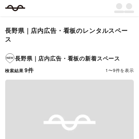
長野県
｜
店内広告・看板
のレンタルスペー
ス
長野県
｜
店内広告・看板
の新着スペース
9
件
1
〜
9
件を表示
検索結果
Previous slide
Next s