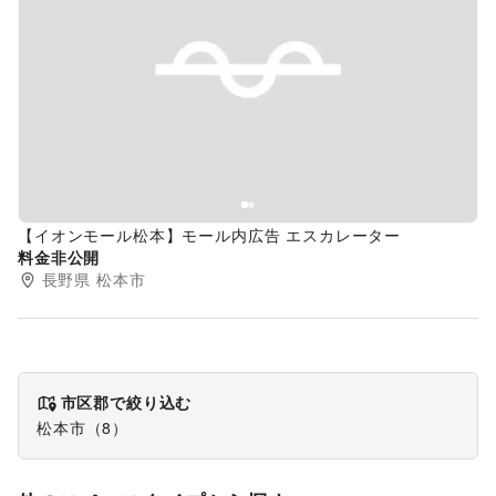
Previous slide
Next s
【イオンモール松本】モール内広告 エスカレーター
料金非公開
長野県
松本市
市区郡で絞り込む
松本市
（
8
）