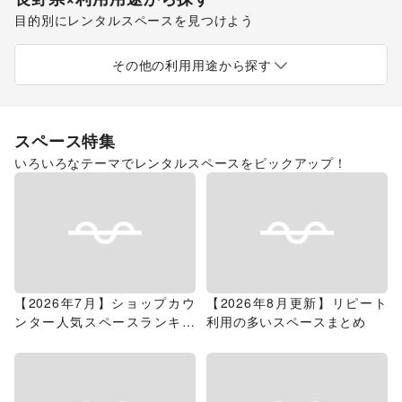
目的別にレンタルスペースを見つけよう
ポップアップストア
食品販売
販促イベント
展示会・個展
キッチンカー・移動販売
その他の利用用途から探す
スペース特集
いろいろなテーマでレンタルスペースをピックアップ！
【2026年7月】ショップカウ
【2026年8月更新】リピート
ンター人気スペースランキン
利用の多いスペースまとめ
グ