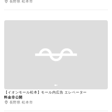
長野県
松本市
Previous slide
Next s
【イオンモール松本】モール内広告 エレベーター
料金非公開
長野県
松本市