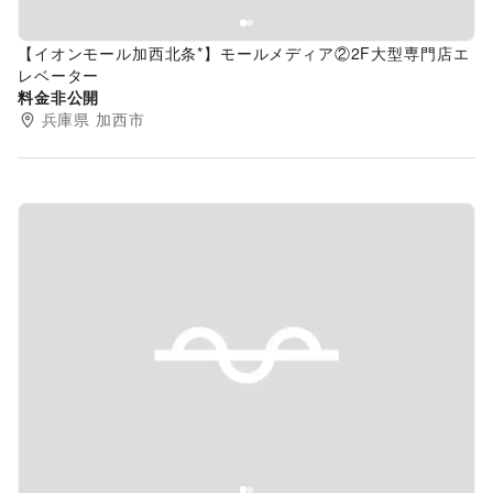
【イオンモール加西北条*】モールメディア②2F大型専門店エ
レベーター
料金非公開
兵庫県
加西市
Previous slide
Next s