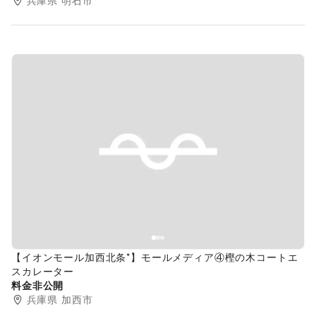
兵庫県
明石市
Previous slide
Next s
【イオンモール加西北条*】モールメディア④樫の木コートエ
スカレーター
料金非公開
兵庫県
加西市