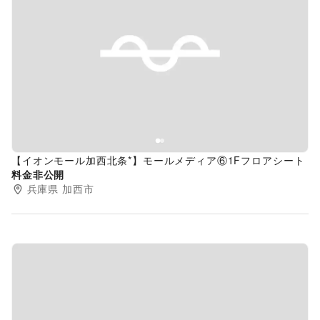
Previous slide
Next s
【イオンモール加西北条*】モールメディア⑥1Fフロアシート
料金非公開
兵庫県
加西市