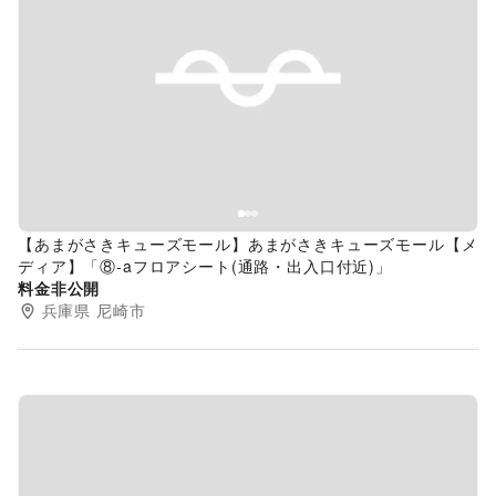
Previous slide
Next s
【あまがさきキューズモール】あまがさきキューズモール【メ
ディア】「⑧‐aフロアシート(通路・出入口付近)」
料金非公開
兵庫県
尼崎市