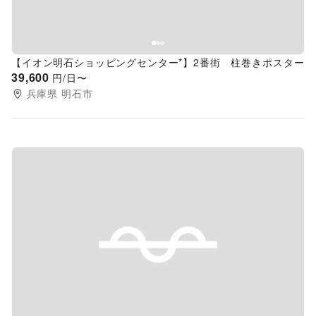
【イオン明石ショッピングセンター*】2番街 柱巻きポスター
39,600
円/日〜
兵庫県
明石市
Previous slide
Next s