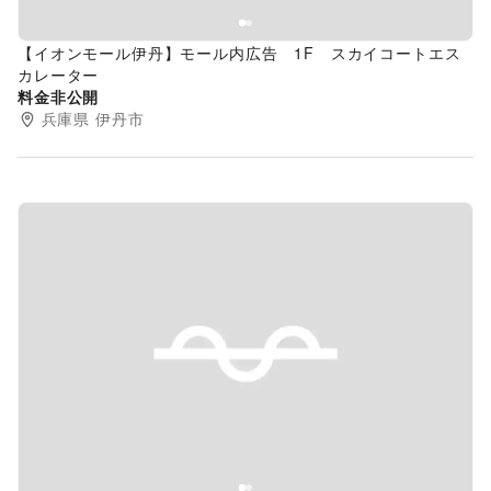
【イオンモール伊丹】モール内広告 1F スカイコートエス
カレーター
料金非公開
兵庫県
伊丹市
Previous slide
Next s