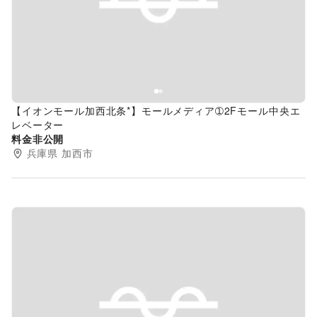
Previous slide
Next s
【イオンモール加西北条*】モールメディア➀2Fモール中央エ
レベーター
料金非公開
兵庫県
加西市
Previous slide
Next s