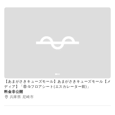
Previous slide
Next s
【あまがさきキューズモール】あまがさきキューズモール【メ
ディア】「⑧‐bフロアシート(エスカレーター前)」
料金非公開
兵庫県
尼崎市