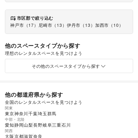
市区郡で絞り込む
神戸市
（
17
）
尼崎市
（
13
）
伊丹市
（
13
）
加西市
（
10
）
他のスペースタイプから探す
理想のレンタルスペースを見つけよう
ショッピングモール
スーパーマーケット
ギャラリー・貸し画廊
路面店舗
その他のスペースタイプから探す
他の都道府県から探す
全国のレンタルスペースを見つけよう
関東
東京
神奈川
千葉
埼玉
群馬
中部・北陸
愛知
静岡
山梨
長野
岐阜
三重
石川
関西
大阪
京都
滋賀
奈良