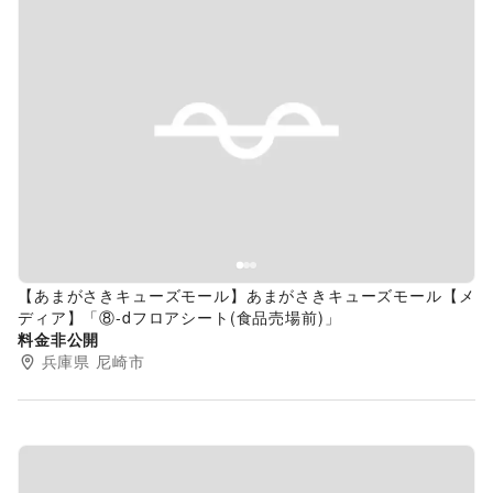
Previous slide
Next s
【あまがさきキューズモール】あまがさきキューズモール【メ
ディア】「⑧‐dフロアシート(食品売場前)」
料金非公開
兵庫県
尼崎市