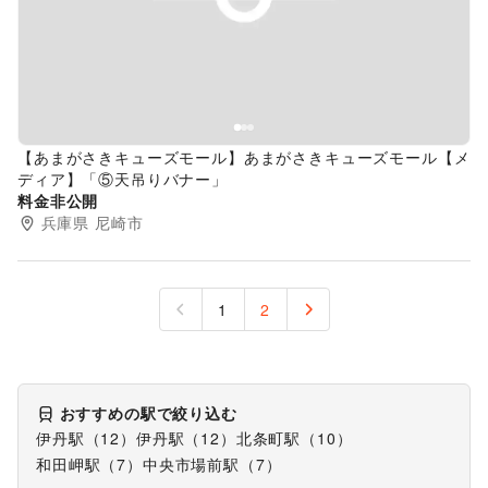
Previous slide
Next s
【あまがさきキューズモール】あまがさきキューズモール【メ
ディア】「⑤天吊りバナー」
料金非公開
兵庫県
尼崎市
1
2
おすすめの駅で絞り込む
伊丹駅
（
12
）
伊丹駅
（
12
）
北条町駅
（
10
）
和田岬駅
（
7
）
中央市場前駅
（
7
）