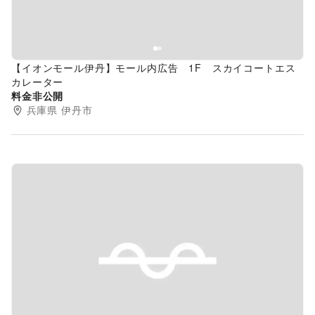
【イオンモール伊丹】モール内広告 1F スカイコートエス
カレーター
料金非公開
兵庫県
伊丹市
Previous slide
Next s