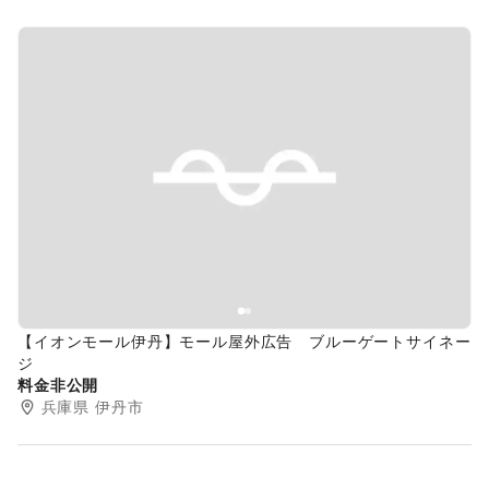
Previous slide
Next s
【イオンモール伊丹】モール屋外広告 ブルーゲートサイネー
ジ
料金非公開
兵庫県
伊丹市