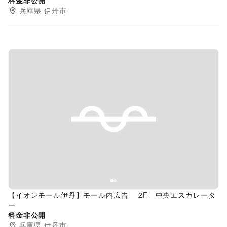
料金非公開
兵庫県
伊丹市
Previous slide
Next s
【イオンモール伊丹】モール内広告 2F 中央エスカレータ
ー
料金非公開
兵庫県
伊丹市