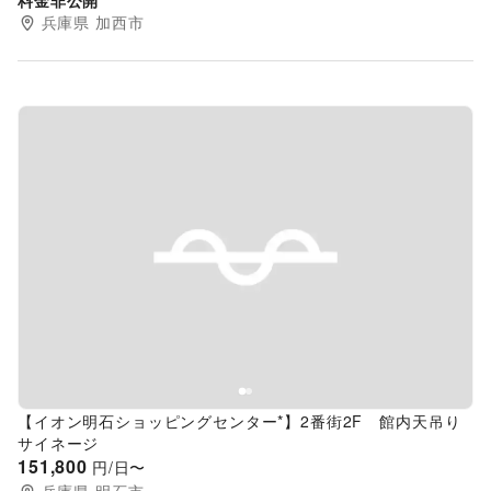
料金非公開
兵庫県
加西市
Previous slide
Next s
【イオン明石ショッピングセンター*】2番街2F 館内天吊り
サイネージ
151,800
円/日〜