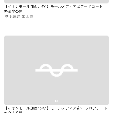
【イオンモール加西北条*】モールメディア③フードコート
料金非公開
兵庫県
加西市
Previous slide
Next s
【イオンモール加西北条*】モールメディア④2Fフロアシート