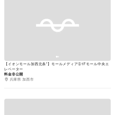
Previous slide
Next s
【イオンモール加西北条*】モールメディア➀1Fモール中央エ
レベーター
料金非公開
兵庫県
加西市