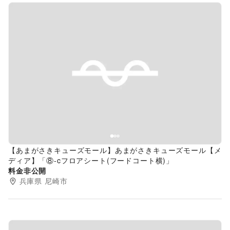
Previous slide
Next s
【あまがさきキューズモール】あまがさきキューズモール【メ
ディア】「⑧‐cフロアシート(フードコート横)」
料金非公開
兵庫県
尼崎市