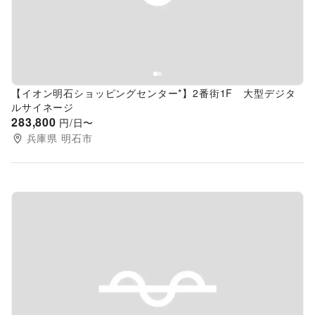
【イオン明石ショッピングセンター*】2番街1F 大型デジタ
ルサイネージ
283,800
円/日〜
兵庫県
明石市
Previous slide
Next s