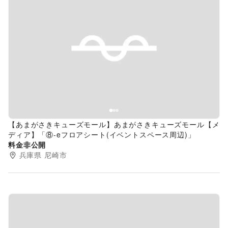
Previous slide
Next s
【あまがさきキューズモール】あまがさきキューズモール【メ
ディア】「⑧‐eフロアシート(イベントスペース周辺)」
料金非公開
兵庫県
尼崎市