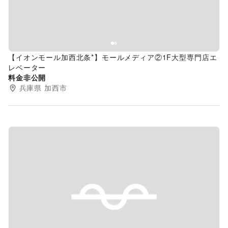
【イオンモール加西北条*】モールメディア②1F大型専門店エ
レベーター
料金非公開
兵庫県
加西市
Previous slide
Next s