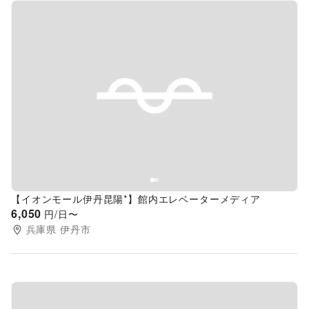
Previous slide
Next s
【イオンモール伊丹昆陽*】館内エレベーターメディア
6,050
円/日〜
兵庫県
伊丹市