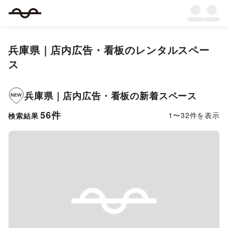
兵庫県
｜
店内広告・看板
のレンタルスペー
ス
兵庫県
｜
店内広告・看板
の新着スペース
56
件
1
〜
32
件を表示
検索結果
Previous slide
Next s