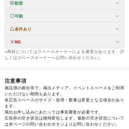
歓迎
可能
なし
条件あり
ファッション
メンズファッション
/
レディースファッション
/
ユニセックス
/
インナー・ルームウェア
/
NG
なし
キッズ・ベビー・マタニティ
/
スポーツ
/
シーズナルウェア
※商材についてはスペースオーナーによる審査があります。詳
/
ジュエリー・アクセサリー
/
メガネ・アイウェア
/
腕時計
/
なし
しくはスペースオーナーへお問い合わせください。
靴
/
バッグ・革小物
/
ファッション雑貨
/
和服・着物
/
古着
/
その他ファッション
フード・飲食
スイーツ・洋菓子
/
和菓子
/
パン
/
お弁当・惣菜
/
注意事項
軽食・ホットスナック
/
コーヒー・紅茶
/
その他飲料
/
施設側の都合等で、掲出メディア、イベントスペースをご利用
ワイン・洋酒
/
日本酒・焼酎・地酒
/
食材・調味料
/
いただけない期間もあります。 

物産展・マルシェ
/
キッチンカー・移動販売
/
各広告スペースのサイズ・使用・数量は変更となる場合があり
野菜・果物・生鮮食品
/
その他フード・飲食
インテリア・生活雑貨
ます。  

インテリア
/
寝具・ベッド
/
家具・家電
/
掲出お申し込みにあたっては事前審査が必要です。 

キッチン雑貨・調理器具
/
掃除用品・生活便利品
/
文房具
/
広告枠の空き状況は随時変化します。最新の空き状況について
手芸・ハンドメイド
/
DIY用品・日曜大工
/
は本ページの問い合わせボタンよりお問い合わせください。 

園芸・ガーデニング
/
花・盆栽・ドライフラワー
/