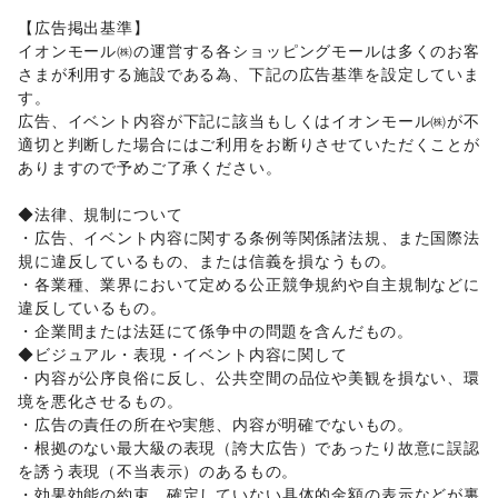
犬・猫・ペット
/
日用雑貨
/
食器・陶磁器
/
【広告掲出基準】 

その他インテリア・生活雑貨
イオンモール㈱の運営する各ショッピングモールは多くのお客
生活サービス
さまが利用する施設である為、下記の広告基準を設定していま
携帯キャリア・格安SIM
/
インターネット・プロバイダ
/
す。 

電気・ガス
/
ウォーターサーバー
/
広告、イベント内容が下記に該当もしくはイオンモール㈱が不
ハウスクリーニング・家事代行
/
定期宅配
/
適切と判断した場合にはご利用をお断りさせていただくことが
リサイクル雑貨・古本
/
買取査定・金券
/
ありますので予めご了承ください。 

ギフト・プレゼント
/
冠婚葬祭
/
資格・習い事
/
リフォーム
/
住宅（購入・賃貸）
/
たばこ
/
修理・メンテナンス
/
◆法律、規制について 

就職・転職・求人
/
その他生活サービス
・広告、イベント内容に関する条例等関係諸法規、また国際法
金融サービス
規に違反しているもの、または信義を損なうもの。 

クレジットカード
/
保険
/
銀行
/
住宅ローン
/
証券・FX
/
・各業種、業界において定める公正競争規約や自主規制などに
不動産投資
/
その他金融サービス
違反しているもの。

子育て・教育
・企業間または法廷にて係争中の問題を含んだもの。 

ベビー用品
/
ランドセル
/
学習教材・通信教育
/
◆ビジュアル・表現・イベント内容に関して 

子供向け教室・レッスン
/
塾・家庭教師
/
おもちゃ・絵本
/
・内容が公序良俗に反し、公共空間の品位や美観を損ない、環
その他子育て・教育
境を悪化させるもの。

美容・健康・医療
ジム・フィットネス
/
ダイエット・健康グッズ
/
・広告の責任の所在や実態、内容が明確でないもの。 

美容・コスメ・香水
/
ヘアケア・シャンプー
/
美容家電
/
・根拠のない最大級の表現（誇大広告）であったり故意に誤認
ヘアサロン・ネイルサロン
/
マッサージ・整体
/
を誘う表現（不当表示）のあるもの。 

エステ・美容サービス
/
健康食品・サプリメント
/
・効果効能の約束、確定していない具体的金額の表示などが裏