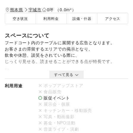
熊本県
宇城市
0坪 （0.0m²）
空き状況
利用料金
設備・什器
アクセス
スペースについて
フードコート内のテーブルに展開する広告となります。

お客さまの滞留するエリアでの掲示となり、

飲食や休憩、談笑をされている際に、

じっくり見せる、読ませることができる点が特長です。

概要

すべて見る
【掲出数】

ポップアップストア
利用用途
最大100席分

食品販売
【媒体参考サイズ】

販促イベント
A4サイズ内

展示会・個展
※要 再剥離粘着シール

キッチンカー・移動販売
掲出料 全席 200,000円（税別）/2週間
写真・動画撮影
募金・NPO活動
音楽ライブ・演劇