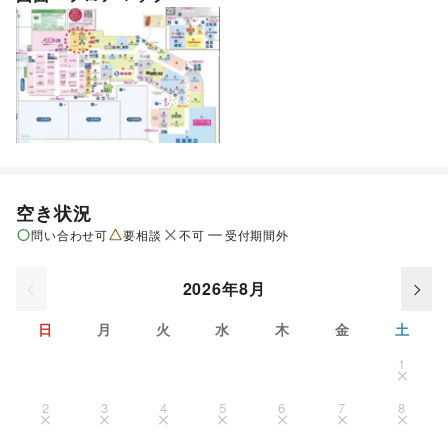
空き状況
問い合わせ可
要相談
不可
受付期間外
2026年8月
日
月
火
水
木
金
土
1
2
3
4
5
6
7
8