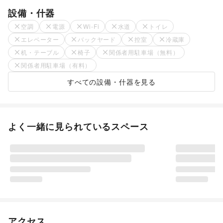
設備・什器
空調
電源
Wi-Fi
水道
トイレ
エレベーター
バックヤード
控室
冷蔵庫
机・テーブル
椅子
関係者用駐車場（無料）
関係者用駐車場（有料）
すべての設備・什器を見る
よく一緒に見られているスペース
アクセス