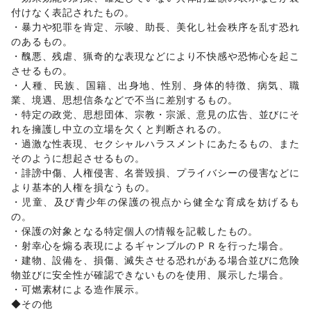
女性用品・フェムテック
/
コンタクトレンズ
/
医療・医薬品
付けなく表記されたもの。 

/
その他美容・健康
・暴力や犯罪を肯定、示唆、助長、美化し社会秩序を乱す恐れ
エンタメ・ガジェット
のあるもの。 

PC・スマートフォン
/
スマホアクセサリー
/
ガジェット
/
・醜悪、残虐、猟奇的な表現などにより不快感や恐怖心を起こ
ゲーム
/
アニメ
/
コミック・マンガ
/
アイドル・芸能人
/
させるもの。 

おもちゃ・ホビー
/
楽器・音楽機材
/
CD・DVD・本・雑誌
/
・人種、民族、国籍、出身地、性別、身体的特徴、病気、職
Webメディア・アプリ
/
テレビ・ドラマ
/
映画
/
業、境遇、思想信条などで不当に差別するもの。 

音楽・ライブ
/
演劇
/
占い
/
公営競技・宝くじ
/
・特定の政党、思想団体、宗教・宗派、意見の広告、並びにそ
その他エンタメ・ガジェット
れを擁護し中立の立場を欠くと判断されるの。 

アート・デザイン
・過激な性表現、セクシャルハラスメントにあたるもの、また
絵画・書
/
写真・イラストレーション
/
立体作品・彫刻
/
そのように想起させるもの。 

その他アート・デザイン
・誹謗中傷、人権侵害、名誉毀損、プライバシーの侵害などに
レジャー・スポーツ
より基本的人権を損なうもの。 

旅行・レジャー
/
キャンプ・アウトドア
/
野球
/
サッカー
/
・児童、及び青少年の保護の視点から健全な育成を妨げるも
バスケットボール
/
ゴルフ
/
その他レジャー・スポーツ
の。 

車・バイク・モビリティ
車
/
バイク・オートバイ
/
自転車・ロードバイク
/
・保護の対象となる特定個人の情報を記載したもの。 

マイクロモビリティ
/
その他車・バイク・モビリティ
・射幸心を煽る表現によるギャンブルのＰＲを行った場合。 

NPO・公共団体
・建物、設備を、損傷、滅失させる恐れがある場合並びに危険
地方公共団体・行政・政府
/
外国団体・大使館
/
募金・寄付
物並びに安全性が確認できないものを使用、展示した場合。 

/
NPO・ボランティア活動
/
その他NPO・公共団体
・可燃素材による造作展示。 

ビジネス・オフィス
◆その他 

法人向けサービス
/
オフィス家具・OA機器
/