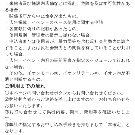
・来館者及び施設内店舗などに混乱、危険を及ぼす可能性があ
イベント企画・運営
/
その他ビジネス・オフィス
る場合。 

その他活動・個人
・関係省庁から中止命令が出たもの。 

その他活動・個人
・広告掲載、イベントスペース使用に関する申請

・各書類に偽りの記載があったもの。 

・使用規則、管理者の指示に従わない場合。 

・申込者または使用者が、暴力団等を含む反社会的勢力に該当
すること、または反社会勢力との関係を有していることが判明
した場合。 

・広告、イベント内容の事前審査が指定スケジュールで行われ
ない場合。 

・その他、イオンモール㈱、イオンリテール㈱、イオン㈱が不
ご利用までの流れ
①本ページの問い合わせボタンからお問い合わせください。 

②弊社担当者からご連絡を差し上げますので、お打ち合わせを
お願いいたします。 

③お打ち合わせにて掲出内容、期間、費用等を確認いたしま
す。 

④弊社の指定するお申し込み手続きを持ちまして「本確定」と
なります。 
