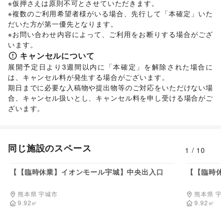
※仮押さえは原則不可とさせていただきます。 

※複数のご利用希望者様がいる場合、先行して「本確定」いた
だいた方が第一優先となります。 

※お問い合わせ内容によって、ご利用をお断りする場合がござ
います。 
キャンセルについて
展開予定日より3週間以内に「本確定」を解除された場合に
は、キャンセル料が発生する場合がございます。 

期日までに必要な入稿物や提出物等のご対応をいただけない場
合、キャンセル扱いとし、キャンセル料を申し受ける場合がご
ざいます。
同じ施設のスペース
1
/
10
110,000
円/日
【【臨時休業】イオンモール宇城】中央出入口
【【臨時
熊本県 宇城市
熊本県 
9.92
㎡
9.92
㎡