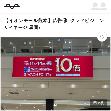
【イオンモール熊本】広告⑧_クレアビジョン_
サイネージ(層間)
2
枚