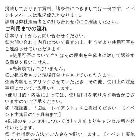
音楽・ライブ
/
演劇
/
占い
/
公営競技・宝くじ
/
掲載しております賃料、諸条件につきましては一例です。イベ
その他エンタメ・ガジェット
ントスペースは現況優先となります。 

アート・デザイン
詳細は弊社担当者との打ち合わせ時にご確認ください。 
絵画・書
/
写真・イラストレーション
/
立体作品・彫刻
/
ご利用までの流れ
その他アート・デザイン
①本サイトからお問い合わせください。 

レジャー・スポーツ
旅行・レジャー
/
キャンプ・アウトドア
/
野球
/
サッカー
/
②お問い合わせ内容について審査の上、担当者より使用可否を
バスケットボール
/
ゴルフ
/
その他レジャー・スポーツ
ご連絡させていただきます。 

車・バイク・モビリティ
　※使用可否について当社はその理由を主催者に対して返答す
車
/
バイク・オートバイ
/
自転車・ロードバイク
/
る義務を負いません。 

マイクロモビリティ
/
その他車・バイク・モビリティ
　※先着順ではございません。 

NPO・公共団体
③ご担当者さまと現場打合せをさせていただきます。 

地方公共団体・行政・政府
/
外国団体・大使館
/
募金・寄付
企画内容をヒアリングさせていただき、その他、使用上の注意
/
NPO・ボランティア活動
/
その他NPO・公共団体
事項についてご説明いたします。 

ビジネス・オフィス
※使用目的・内容によっては、使用許可を取り消す場合がござ
法人向けサービス
/
オフィス家具・OA機器
/
いますのでご了承ください。 

イベント企画・運営
/
その他ビジネス・オフィス
④「確認書」「図面・レイアウト」をご提出ください。【イベ
その他活動・個人
ント実施日の1ヶ月前まで】 

その他活動・個人
※以後のキャンセルについては1ヶ月前よりキャンセル料が発
生いたします。 

⑤ 当社指定の方法でご入金をお願いします。【イベント実施