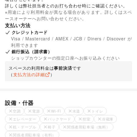
詳しくは弊社担当者とのお打ち合わせ時にご確認ください。 
※用途により利用料金が異なる場合があります。詳しくはスペ
ースオーナーへお問い合わせください。
支払い方法
クレジットカード
Visa / Mastercard / AMEX / JCB / Diners / Discover が
利用できます
銀行振込（請求書）
ショップカウンターの指定口座へお振り込みください
スペースの利用料金は
事前決済
です
（
支払方法の詳細
）
設備・什器
空調
電源
Wi-Fi
水道
トイレ
エレベーター
バックヤード
控室
冷蔵庫
机・テーブル
椅子
関係者用駐車場（無料）
関係者用駐車場（有料）