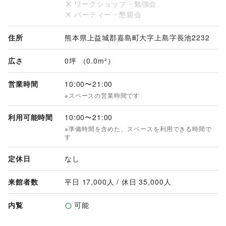
ワークショップ・勉強会
パーティー・懇親会
住所
熊本県上益城郡嘉島町大字上島字長池2232
広さ
0坪 （0.0m²）
営業時間
10:00
〜
21:00
※スペースの営業時間です
利用可能時間
10:00
〜
21:00
※準備時間を含めた、スペースを利用できる時間で
す
定休日
なし
来館者数
平日 
17,000
人 / 休日 
35,000
人
内覧
可能