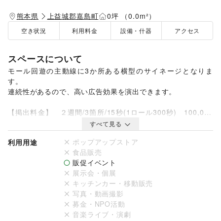
熊本県
上益城郡嘉島町
0坪 （0.0m²）
空き状況
利用料金
設備・什器
アクセス
スペースについて
モール回遊の主動線に3か所ある横型のサイネージとなりま
す。

連続性があるので、高い広告効果を演出できます。

【掲出料金】　２週間/3箇所/15秒(1ロール300秒)　100,000
円（税抜）

すべて見る
【媒体サイズ】 縦540px×横1920px

ポップアップストア
利用用途
【仕様・素材】 画像・動画対応可・２分割可

食品販売
【基数】　　　 3基(1セット)
販促イベント
展示会・個展
キッチンカー・移動販売
写真・動画撮影
募金・NPO活動
音楽ライブ・演劇