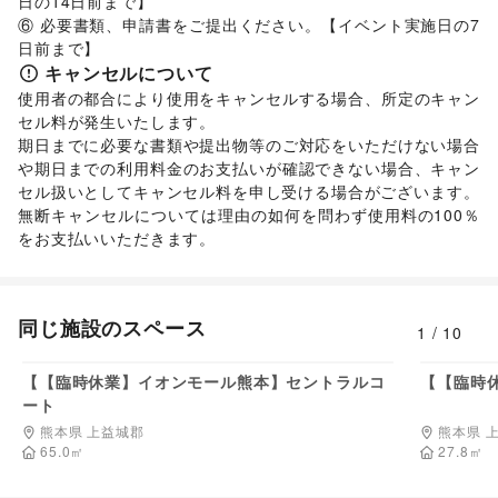
日の14日前まで】 

⑥ 必要書類、申請書をご提出ください。【イベント実施日の7
日前まで】
キャンセルについて
使用者の都合により使用をキャンセルする場合、所定のキャン
セル料が発生いたします。 

期日までに必要な書類や提出物等のご対応をいただけない場合
や期日までの利用料金のお支払いが確認できない場合、キャン
セル扱いとしてキャンセル料を申し受ける場合がございます。  

無断キャンセルについては理由の如何を問わず使用料の100％
をお支払いいただきます。 
同じ施設のスペース
1
/
10
220,000
円/日
【【臨時休業】イオンモール熊本】セントラルコ
【【臨時
ート
熊本県 上益城郡
熊本県 
65.0
㎡
27.8
㎡