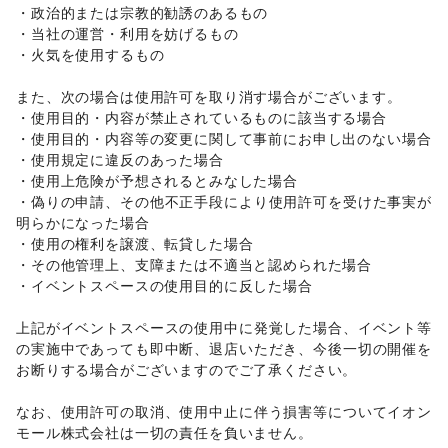
リサイクル雑貨・古本
/
買取査定・金券
/
・政治的または宗教的勧誘のあるもの 

ギフト・プレゼント
/
冠婚葬祭
/
資格・習い事
/
リフォーム
/
・当社の運営・利用を妨げるもの 

住宅（購入・賃貸）
/
たばこ
/
修理・メンテナンス
/
・火気を使用するもの 

就職・転職・求人
/
その他生活サービス
金融サービス
また、次の場合は使用許可を取り消す場合がございます。 

クレジットカード
/
保険
/
銀行
/
住宅ローン
/
証券・FX
/
・使用目的・内容が禁止されているものに該当する場合 

不動産投資
/
その他金融サービス
・使用目的・内容等の変更に関して事前にお申し出のない場合 

子育て・教育
・使用規定に違反のあった場合 

ベビー用品
/
ランドセル
/
学習教材・通信教育
/
・使用上危険が予想されるとみなした場合 

子供向け教室・レッスン
/
塾・家庭教師
/
おもちゃ・絵本
/
・偽りの申請、その他不正手段により使用許可を受けた事実が
その他子育て・教育
明らかになった場合 

美容・健康・医療
ジム・フィットネス
/
ダイエット・健康グッズ
/
・使用の権利を譲渡、転貸した場合 

美容・コスメ・香水
/
ヘアケア・シャンプー
/
美容家電
/
・その他管理上、支障または不適当と認められた場合 

ヘアサロン・ネイルサロン
/
マッサージ・整体
/
・イベントスペースの使用目的に反した場合 

エステ・美容サービス
/
健康食品・サプリメント
/
女性用品・フェムテック
/
コンタクトレンズ
/
医療・医薬品
上記がイベントスペースの使用中に発覚した場合、イベント等
/
その他美容・健康
の実施中であっても即中断、退店いただき、今後一切の開催を
エンタメ・ガジェット
お断りする場合がございますのでご了承ください。 

PC・スマートフォン
/
スマホアクセサリー
/
ガジェット
/
ゲーム
/
アニメ
/
コミック・マンガ
/
アイドル・芸能人
/
なお、使用許可の取消、使用中止に伴う損害等についてイオン
おもちゃ・ホビー
/
楽器・音楽機材
/
CD・DVD・本・雑誌
/
モール株式会社は一切の責任を負いません。 

Webメディア・アプリ
/
テレビ・ドラマ
/
映画
/