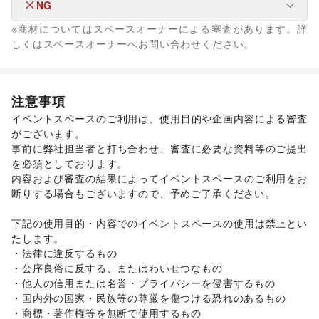
ユニセックス
/
インナー・ルームウェア
/
NG
なし
キッズ・ベビー・マタニティ
/
スポーツ
/
シーズナルウェア
※商材についてはスペースオーナーによる審査があります。詳
/
ジュエリー・アクセサリー
/
メガネ・アイウェア
/
腕時計
/
なし
しくはスペースオーナーへお問い合わせください。
靴
/
バッグ・革小物
/
ファッション雑貨
/
和服・着物
/
古着
/
その他ファッション
フード・飲食
スイーツ・洋菓子
/
和菓子
/
パン
/
お弁当・惣菜
/
注意事項
軽食・ホットスナック
/
コーヒー・紅茶
/
その他飲料
/
イベントスペースのご利用は、使用目的や企画内容による審査
ワイン・洋酒
/
日本酒・焼酎・地酒
/
食材・調味料
/
がございます。 

物産展・マルシェ
/
キッチンカー・移動販売
/
事前に弊社担当者と打ち合わせ、審査に必要な資料等のご提出
野菜・果物・生鮮食品
/
その他フード・飲食
インテリア・生活雑貨
を必須としております。 

インテリア
/
寝具・ベッド
/
家具・家電
/
内容および審査の結果によってイベントスペースのご利用をお
キッチン雑貨・調理器具
/
掃除用品・生活便利品
/
文房具
/
断りする場合もございますので、予めご了承ください。 

手芸・ハンドメイド
/
DIY用品・日曜大工
/
園芸・ガーデニング
/
花・盆栽・ドライフラワー
/
下記の使用目的・内容でのイベントスペースの使用は禁止とい
犬・猫・ペット
/
日用雑貨
/
食器・陶磁器
/
たします。 

その他インテリア・生活雑貨
・法律に違反するもの 

生活サービス
・公序良俗に反する、またはわいせつなもの 

携帯キャリア・格安SIM
/
インターネット・プロバイダ
/
・他人の信用または名誉・プライバシーを侵害するもの 

電気・ガス
/
ウォーターサーバー
/
・国内外の国家・民族等の尊厳を傷つける恐れのあるもの 

ハウスクリーニング・家事代行
/
定期宅配
/
・商標・著作権等を無断で使用するもの 
