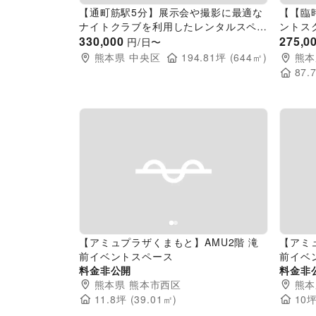
【通町筋駅5分】展示会や撮影に最適な
【【臨
ナイトクラブを利用したレンタルスペー
ントス
ス
330,000
275,0
円/日〜
熊本県
中央区
194.81
坪 (
644
㎡)
熊本
87.
Previous slide
Next slide
Pr
【アミュプラザくまもと】AMU2階 滝
【アミ
前イベントスペース
前イベ
料金非公開
料金非
熊本県
熊本市西区
熊本
11.8
坪 (
39.01
㎡)
10
坪