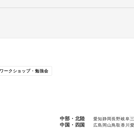
販促イベント
展示会・個
ワークショップ・勉強会
中部・北陸
愛知
静岡
長野
岐阜
中国・四国
広島
岡山
鳥取
香川