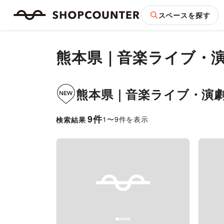
スペースを探す
熊本県
｜
音楽ライブ・
熊本県
｜
音楽ライブ・演
9
件
1
〜
9
件を表示
検索結果
Previous slide
Next slide
Pr