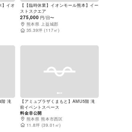
本】イオ
【【臨時休業】イオンモール熊本】イー
ストスクエア
275,000
円/日〜
熊本県
上益城郡
35.39
坪 (
117
㎡)
Next slide
Previous slide
Next slide
階 滝
【アミュプラザくまもと】AMU5階 滝
前イベントスペース
料金非公開
熊本県
熊本市西区
11.8
坪 (
39.01
㎡)