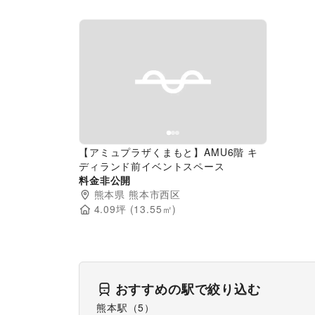
Previous slide
Next slide
【アミュプラザくまもと】AMU6階 キ
ディランド前イベントスペース
料金非公開
熊本県
熊本市西区
4.09
坪 (
13.55
㎡)
おすすめの駅で絞り込む
熊本駅
（
5
）