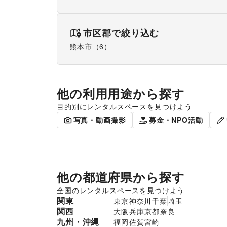
市区郡で絞り込む
熊本市
（
6
）
他の利用用途から探す
目的別にレンタルスペースを見つけよう
ポップアップストア
食品販売
写真・動画撮影
募金・NPO活動
他の都道府県から探す
全国のレンタルスペースを見つけよう
関東
東京
神奈川
千葉
埼玉
関西
大阪
兵庫
京都
奈良
九州・沖縄
福岡
佐賀
宮崎