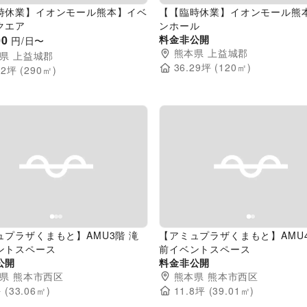
時休業】イオンモール熊本】イベ
【【臨時休業】イオンモール熊
クエア
ンホール
00
料金非公開
円/日〜
熊本県
上益城郡
県
上益城郡
36.29
坪 (
120
㎡)
72
坪 (
290
㎡)
evious slide
Next slide
Previous slide
ュプラザくまもと】AMU3階 滝
【アミュプラザくまもと】AMU4
ントスペース
前イベントスペース
公開
料金非公開
県
熊本市西区
熊本県
熊本市西区
 (
33.06
㎡)
11.8
坪 (
39.01
㎡)