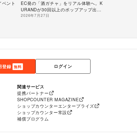
イベント
EC発の「酒ガチャ」をリアル体験へ。K
URANDが30回以上のポップアップ出店
2026年7月27日
で届ける“新しいお酒との出会い”
ログイン
用登録
無料
関連サービス
提携パートナー
SHOPCOUNTER MAGAZINE
ショップカウンターエンタープライズ
ショップカウンター常設
補償プログラム