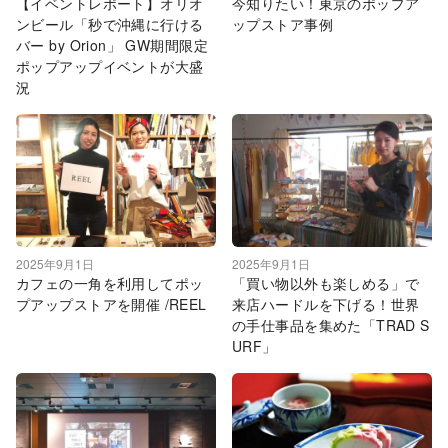
【イベントレポート】オリオ
今知りたい！東京のポップア
ンビール「秒で沖縄に行ける
ップストア事例
バー by Orion」 GW期間限定
ポップアップイベントが大盛
況
2025年9月1日
2025年9月1日
カフェの一角を利用してポッ
「買い物以外も楽しめる」で
プアップストアを開催 /REEL
来店ハードルを下げる！世界
の手仕事品を集めた「TRAD S
URF」