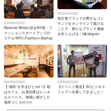
2025年8月29日
地方発ブランドの豊かなコン
2025年8月29日
テンツをオンラインで届ける
Material Wrldが語るNY発・フ
ことで、新たなブランド価値
ァッションスタートアップの
を作り上げる / (株)ikigoto
リアル/NYC×Fashion×Startup
2025年8月29日
2025年8月29日
【”場所”を作るひとvol.1】朝
【イベント報告】SCビジネス
はカフェ、お昼以降はレンタ
フェアへ出展してきました！
ルスペース。地域に根ざした
場所づくりのワケ