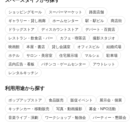
ショッピングモール
スーパーマーケット
路面店舗
ギャラリー・貸し画廊
ホームセンター
駅・駅ビル
商店街
ドラッグストア
ディスカウントストア
デパート・百貨店
レストラン・飲食店・バー
カフェ・喫茶店
撮影スタジオ
映画館
本屋・書店
貸し会議室
オフィスビル
結婚式場
ホテル
サロン・美容室
住宅展示場
マルシェ
駐車場
店内広告・看板
パチンコ・ゲームセンター
アウトレット
レンタルキッチン
利用用途から探す
ポップアップストア
食品販売
販促イベント
展示会・個展
キッチンカー・移動販売
写真・動画撮影
募金・NPO活動
音楽ライブ・演劇
ワークショップ・勉強会
パーティー・懇親会