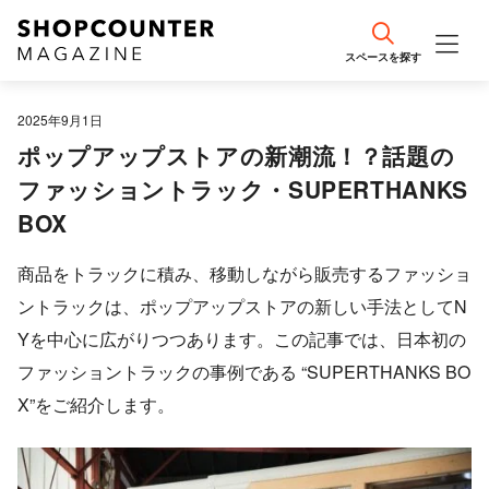
スペースを探す
エリア情報
2025年9月1日
ポップアップストアの新潮流！？話題の
事例紹介
ファッショントラック・SUPERTHANKS
BOX
編集部おすすめ
商品をトラックに積み、移動しながら販売するファッショ
出店計画・戦略のコツ
ントラックは、ポップアップストアの新しい手法としてN
Yを中心に広がりつつあります。この記事では、日本初の
売場づくり・接客のコツ
ファッショントラックの事例である “SUPERTHANKS BO
X”をご紹介します。
流行・最新トレンド
集客・SNS運用のコツ