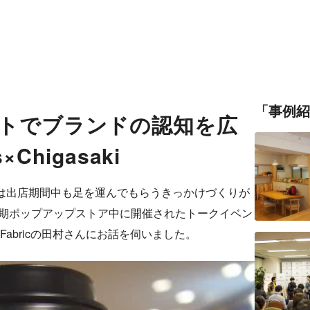
「事例紹
トでブランドの認知を広
×Chigasaki
は出店期間中も足を運んでもらうきっかけづくりが
長期ポップアップストア中に開催されたトークイベン
ついてLaFabricの田村さんにお話を伺いました。