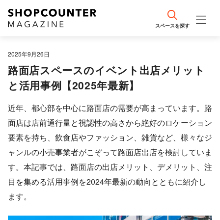
スペースを探す
エリア情報
2025年9月26日
路面店スペースのイベント出店メリット
事例紹介
と活用事例【2025年最新】
編集部おすすめ
近年、都心部を中心に路面店の需要が高まっています。路
面店は店前通行量と視認性の高さから絶好のロケーション
出店計画・戦略のコツ
要素を持ち、飲食店やファッション、雑貨など、様々なジ
ャンルの小売事業者がこぞって路面店出店を検討していま
売場づくり・接客のコツ
す。本記事では、路面店の出店メリット、デメリット、注
目を集める活用事例を2024年最新の動向とともに紹介し
流行・最新トレンド
ます。
集客・SNS運用のコツ