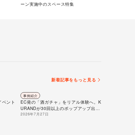
ーン実施中のスペース特集
新着記事をもっと見る
事例紹介
イベント
EC発の「酒ガチャ」をリアル体験へ。K
URANDが30回以上のポップアップ出店
2026年7月27日
で届ける“新しいお酒との出会い”