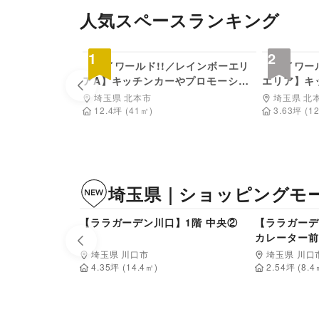
人気スペースランキング
1,650
円/日
1
2
【ヘイワールド!!／レインボーエリ
【ヘイワー
アA】キッチンカーやプロモーショ
エリア】キ
Previous slide
ンイベントで利用可能！メイン駐車
利用可能！
埼玉県 北本市
埼玉県 北
場から館内入口に面した屋外スペー
用する食料
12.4
坪
(
41
㎡)
3.63
坪
(
1
ス
た屋外スペ
埼玉県
｜
ショッピングモ
55,000
円/日
【ララガーデン川口】1階 中央②
【ララガーデ
カレーター前
Previous slide
埼玉県 川口市
埼玉県 川口
4.35
坪 (
14.4
㎡)
2.54
坪 (
8.4