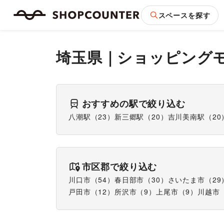
スペースを探す
埼玉県
｜
ショッピング
おすすめの駅で絞り込む
八潮駅
（
23
）
新三郷駅
（
20
）
吉川美南駅
（
20
市区郡で絞り込む
川口市
（
54
）
春日部市
（
30
）
さいたま市
（
29
戸田市
（
12
）
所沢市
（
9
）
上尾市
（
9
）
川越市