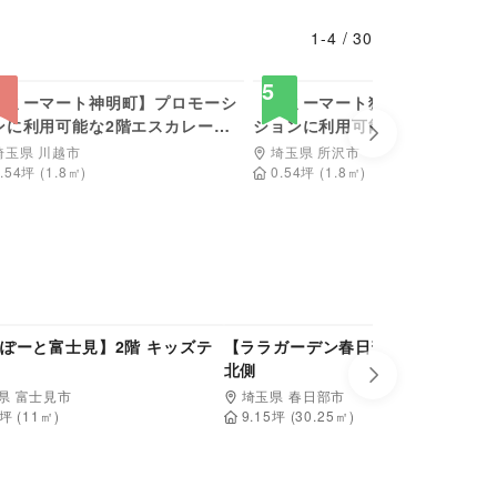
1
-
4
/
30
23,100
23,100
円/日
円
5
マミーマート神明町】プロモーシ
【マミーマート狭山ヶ丘】プロ
ンに利用可能な2階エスカレータ
ションに利用可能な風除室スペ
Next slide
前スペース
埼玉県 川越市
埼玉県 所沢市
.54
坪
(
1.8
㎡)
0.54
坪
(
1.8
㎡)
137,500
55,000
円/日
円/日
ぽーと富士見】2階 キッズテ
【ララガーデン春日部】2階吹き抜け
北側
Next slide
県 富士見市
埼玉県 春日部市
坪 (
11
㎡)
9.15
坪 (
30.25
㎡)