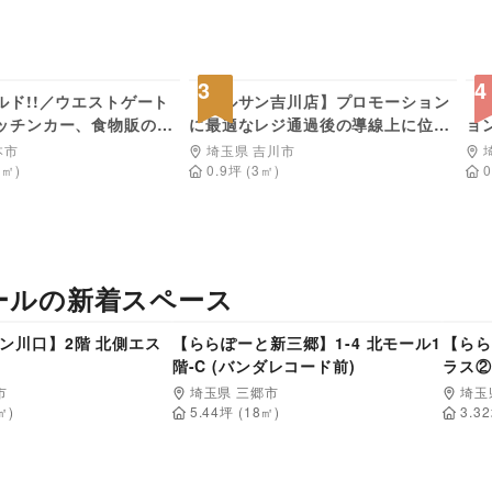
1,650
11,000
円/日
円/日
3
4
ルド!!／ウエストゲート
【マルサン吉川店】プロモーション
【
ッチンカー、食物販のみ
に最適なレジ通過後の導線上に位置
ョ
近隣のお客様が数多く利
するスペース ※平日のみ利用可能
ー
本市
埼玉県 吉川市
品スーパー出入口に面し
2
㎡)
0.9
坪
(
3
㎡)
0
ース
ール
の新着スペース
55,000
110,000
円/日
円/日
ン川口】2階 北側エス
【ららぽーと新三郷】1-4 北モール1
【らら
階-C (バンダレコード前)
ラス②
市
埼玉県 三郷市
埼玉
㎡)
5.44
坪 (
18
㎡)
3.32