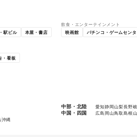
飲食・エンターテインメント
ラリー・貸し画廊
路面店舗
・駅ビル
本屋・書店
映画館
パチンコ・ゲームセンタ
告・看板
中部・北陸
愛知
静岡
山梨
長野
中国・四国
広島
岡山
鳥取
島根
島
沖縄