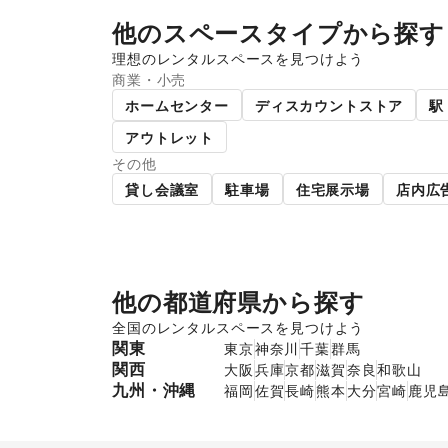
他のスペースタイプから探す
理想のレンタルスペースを見つけよう
商業・小売
スーパーマーケット
ギャ
ホームセンター
ディスカウントストア
駅
アウトレット
その他
貸し会議室
駐車場
住宅展示場
店内広
他の都道府県から探す
全国のレンタルスペースを見つけよう
関東
東京
神奈川
千葉
群馬
関西
大阪
兵庫
京都
滋賀
奈良
和歌山
九州・沖縄
福岡
佐賀
長崎
熊本
大分
宮崎
鹿児