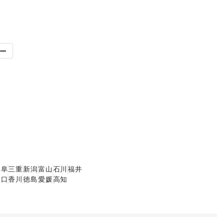
ー
岐阜
三重
新潟
富山
石川
福井
山口
香川
徳島
愛媛
高知