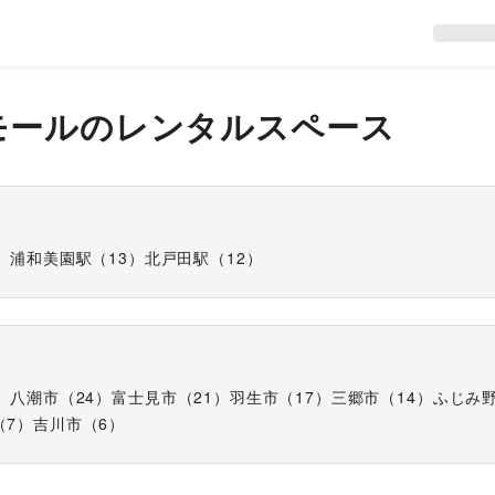
モール
のレンタルスペース
）
浦和美園駅
（
13
）
北戸田駅
（
12
）
）
八潮市
（
24
）
富士見市
（
21
）
羽生市
（
17
）
三郷市
（
14
）
ふじみ
（
7
）
吉川市
（
6
）