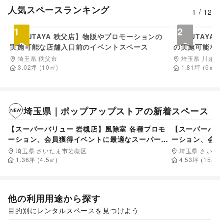
人気スペースランキング
1
/
12
5,500
円/日
1
2
【TSUTAYA 秩父店】物販やプロモーションの
【TSUTAY
実施可能な店舗入口前のイベントスペース
の実施可能な
埼玉県 秩父市
埼玉県 川越
3.02
坪
(
10
㎡)
1.81
坪
(
6
㎡)
埼玉県
｜
ポップアップストア
の新着スペース
10,120
円/日
【スーパーバリュー 岩槻店】風除室 各種プロモ
【スーパーバリ
ーション、会員獲得イベントに最適なスーパーマ
ーション、会
ーケットの屋内催事イベントスペース
ーケットの屋
埼玉県 さいたま市岩槻区
埼玉県 さい
1.36
坪 (
4.5
㎡)
4.53
坪 (
15
㎡)
他の利用用途から探す
目的別にレンタルスペースを見つけよう