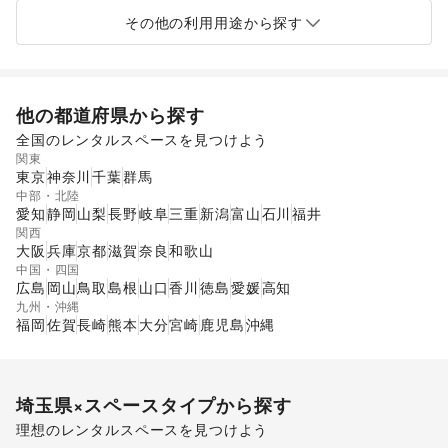
食品販売
販促イベント
展示会・個展
キッチンカー・移動販売
その他の利用用途から探す
他の都道府県から探す
全国のレンタルスペースを見つけよう
関東
東京
神奈川
千葉
群馬
中部・北陸
愛知
静岡
山梨
長野
岐阜
三重
新潟
富山
石川
福井
関西
大阪
兵庫
京都
滋賀
奈良
和歌山
中国・四国
広島
岡山
鳥取
島根
山口
香川
徳島
愛媛
高知
九州・沖縄
福岡
佐賀
長崎
熊本
大分
宮崎
鹿児島
沖縄
埼玉県
×スペースタイプから探す
理想のレンタルスペースを見つけよう