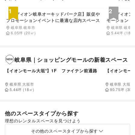
3,300
円/日
1
2
【エディオン岐阜オーキッドパーク店】販促や
【エディオン
プロモーションイベントに最適な店内スペース
モーション・
前スペース
岐阜県 岐阜市
岐阜県 岐阜
6.05
坪
(
20
㎡)
5.44
坪
(
18
㎡
岐阜県
｜
ショッピングモール
の新着スペース
55,000
円/日
【イオンモール大垣*】1F ファイテン前通路
【イオンモー
岐阜県 大垣市
岐阜県 大垣市
5.44
坪 (
18
㎡)
90.75
坪 (
300
他のスペースタイプから探す
理想のレンタルスペースを見つけよう
スーパーマーケット
その他のスペースタイプから探す