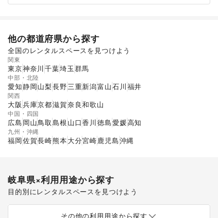
他の都道府県から探す
全国のレンタルスペースを見つけよう
関東
東京
神奈川
千葉
埼玉
群馬
中部・北陸
愛知
静岡
山梨
長野
三重
新潟
富山
石川
福井
関西
大阪
兵庫
京都
滋賀
奈良
和歌山
中国・四国
広島
岡山
鳥取
島根
山口
香川
徳島
愛媛
高知
九州・沖縄
福岡
佐賀
長崎
熊本
大分
宮崎
鹿児島
沖縄
岐阜県
×利用用途から探す
目的別にレンタルスペースを見つけよう
ポップアップストア
食品販売
販促イベント
展示会・個展
キッチンカー・移動販売
その他の利用用途から探す