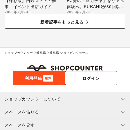
【保存版】西鉄ストアの催
EC発の「酒ガチャ」をリアル
事・イベント出店ガイド
体験へ。KURANDが30回以上
2026年7月29日
2026年7月27日
のポップアップ出店で届け
る“新しいお酒との出会い”
新着記事をもっと見る
ショップカウンター
岐阜県
岐阜県 ショッピングモール
利用登録
ログイン
無料
ショップカウンターについて
スペースを借りる
利用規約・ガイドライン
プライバシーポリシー
スペースを貸す
特定商取引法に基づく表示
スペースを借りたい人へ