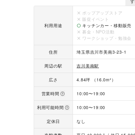
【施設からの出店内容告知】

す
1週間前からデジタルサイネージ館内放映

1ヶ月前からHP告知

ポップアップストア
※告知料として550円（込）×期間日数分を頂戴いた
販促イベント
利用用途
キッチンカー・移動販売
【利用不可用途】

募金・NPO活動
・携帯販売関連催事

ワークショップ・勉強会
※au以外はご相談可能です。

・ウォーターサーバー

住所
埼玉県吉川市美南3-23-1
・買取査定

・たばこ

周辺の駅
吉川美南駅
・保険

・金融サービス関連催事

広さ
4.84坪 （16.0m²）
【利用可能面積】

営業時間
10:00
〜
19:00
4,000㎜×2,000㎜

利用可能時間
10:00
〜
19:00
【利用手引き】

イベント実施可能時間

10:00~19:00

定休日
なし
搬入・搬出時間は事前にご連絡下さい。
