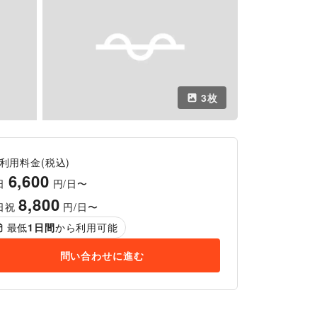
3
枚
利用料金(税込)
6,600
日
円/日〜
8,800
日祝
円/日〜
最低
1
日間
から利用可能
問い合わせに進む