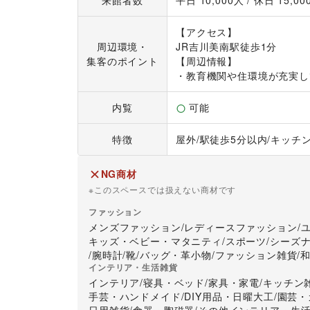
来館者数
平日 
10,000
人 / 休日 
15,00
■入退店について

・イベント実施の3日前までに「入店作業届」をご
【アクセス】

・入退店時は必ず従業員出入口（防災センター）を
周辺環境・
JR吉川美南駅徒歩1分

■イベントにおける注意事項

集客のポイント
【周辺情報】

・指定されたエリア以外での什器・機材の展開や勧
・教育機関や住環境が充実し
・防火シャッターの下、防火扉周りへの什器、商品
・ヘリウムガスを使用した風船の配布は禁止です。
内覧
可能
・来店時、終了時には管理事務所へお声がけくださ
■施設利用について

特徴
屋外
/
駅徒歩5分以内
/
キッチ
・喫煙所 お客さま用喫煙所は使用禁止です。後方
・トイレ後方の従業員用トイレ、お客さま用トイ
お控えください。

NG商材
※尚、開店前のお客さま用トイレの利用は厳禁とな
※このスペースでは扱えない商材です
・食事

ファッション
購入したものは後方の従業員休憩室にてご飲食
メンズファッション
/
レディースファッション
/
い。ピーク時は一般のお客さまを優先するようご配
キッズ・ベビー・マタニティ
/
スポーツ
/
シーズ
・ゴミ処理（分別必須）

/
腕時計
/
靴
/
バッグ・革小物
/
ファッション雑貨
/
お問合せ下さい。

インテリア・生活雑貨
■搬入搬出経路及び関係者駐車場

インテリア
/
寝具・ベッド
/
家具・家電
/
キッチン
お問合せ下さい。

手芸・ハンドメイド
/
DIY用品・日曜大工
/
園芸・