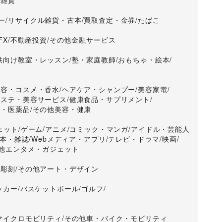
活雑貨
業日前までにご入金となります。

ー
/
リサイクル雑貨・古本
/
買取査定・金券
/
たばこ
。

がございます。予めご了承ください。

FX
/
不動産投資
/
その他金融サービス
ム等が発生した際には

めご了承ください。

供向け教室・レッスン
/
塾・家庭教師
/
おもちゃ・絵本
/
ベントを中止・中断して頂く可能性がございますのでご了承
をご確認ください。

美容・コスメ・香水
/
ヘアケア・シャンプー
/
美容家電
/
エステ・美容サービス
/
健康食品・サプリメント
/
療・医薬品
/
その他美容・健康
ェット
/
ゲーム
/
アニメ
/
コミック・マンガ
/
アイドル・芸能人
）

・本・雑誌
/
Webメディア・アプリ
/
テレビ・ドラマ
/
映画
/
他エンタメ・ガジェット
・彫刻
/
その他アート・デザイン
ッカー
/
バスケットボール
/
ゴルフ
/
る場合

マイクロモビリティ
/
その他車・バイク・モビリティ