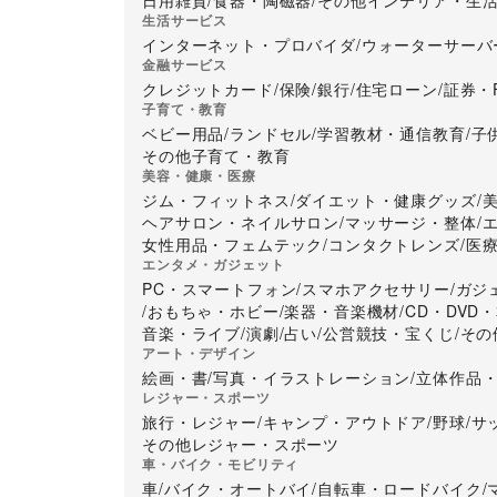
日用雑貨
/
食器・陶磁器
/
その他インテリア・生
【その他注意事項】

生活サービス
・使用料金につきましては、イベント実施開始５営
インターネット・プロバイダ
/
ウォーターサーバ
※契約書締結後のキャンセル、ご返金は致しません
金融サービス
・貸出エリア・料金形態など予告なく変更する場合
クレジットカード
/
保険
/
銀行
/
住宅ローン
/
証券・
・イベント実施時、お客さまとのトラブル、クレー
子育て・教育
イベントを中止させて頂く場合がございますので予
ベビー用品
/
ランドセル
/
学習教材・通信教育
/
子
・天災（地震・火災など）が発生した際には、イ
その他子育て・教育
ください。また、その際の返金はできかねます。

美容・健康・医療
・その他詳細につきましては、「一時使用契約書」
ジム・フィットネス
/
ダイエット・健康グッズ
/
ヘアサロン・ネイルサロン
/
マッサージ・整体
/
【必要書類について】

女性用品・フェムテック
/
コンタクトレンズ
/
医
〇新規の場合

エンタメ・ガジェット
会社概要

PC・スマートフォン
/
スマホアクセサリー
/
ガジ
会社登記簿謄本（法人）または住民票（個人事業主
/
おもちゃ・ホビー
/
楽器・音楽機材
/
CD・DVD
音楽・ライブ
/
演劇
/
占い
/
公営競技・宝くじ
/
その
PL保険証書（コピー）

アート・デザイン
印鑑証明

絵画・書
/
写真・イラストレーション
/
立体作品
検便検査書（飲食イベントに限る）

レジャー・スポーツ
営業許可証（飲食イベントに限る）

旅行・レジャー
/
キャンプ・アウトドア
/
野球
/
サ
〇当社・当ショッピングセンターでの利用実績があ
その他レジャー・スポーツ
検便検査書（飲食イベントに限る）

車・バイク・モビリティ
営業許可証（飲食イベントに限る）

車
/
バイク・オートバイ
/
自転車・ロードバイク
/