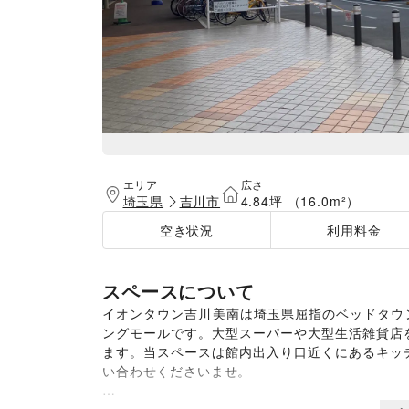
エリア
広さ
埼玉県
吉川市
4.84坪 （16.0m²）
空き状況
利用料金
スペースについて
イオンタウン吉川美南は埼玉県屈指のベッドタウ
ングモールです。大型スーパーや大型生活雑貨店
ます。当スペースは館内出入り口近くにあるキッ
い合わせくださいませ。
