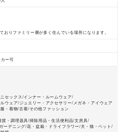
0
人
提出ください。

通り、 館内では入店証の着用をお願いいたします。

誘・接客は厳禁 です。

ておりファミリー層が多く住んでいる場所になります。
、その他備品は絶対に置かないでください。



い。

ンカー可
の従業員休憩室の喫煙所をご利用ください。

レをご利用ください。お客さま用トイレでの着替え・化粧は
ります。

ください。店内をご利用される場合、入店証は外してくださ
ユニセックス
/
インナー・ルームウェア
/
慮願います 。

ナルウェア
/
ジュエリー・アクセサリー
/
メガネ・アイウェア
和服・着物
/
古着
/
その他ファッション
雑貨・調理器具
/
掃除用品・生活便利品
/
文房具
/
ガーデニング
/
花・盆栽・ドライフラワー
/
犬・猫・ペット
/