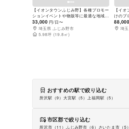
【イオンタウンふじみ野】各種プロモー
【イオ
ションイベントや物販等に最適な地域密
けのプ
着型のショッピングセンター内3階エス
33,000
販に最
88,00
円/日〜
カレーター横にある視認性高いイベント
ンター
埼玉県
ふじみ野市
埼玉
スペース
5.98
坪 (
19.8
㎡)
おすすめの駅で絞り込む
所沢駅
（
9
）
大宮駅
（
5
）
上福岡駅
（
5
）
市区郡で絞り込む
所沢市
（
11
）
ふじみ野市
（
6
）
さいたま市
（
5