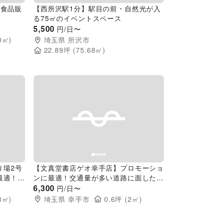
｜食品販
【西所沢駅1分】駅目の前・自然光が入
る75㎡のイベントスペース
5,500
円/日〜
0
㎡)
埼玉県
所沢市
22.89
坪 (
75.68
㎡)
Next slide
Previous slide
Next slide
り場2号
【文真堂書店ゲオ幸手店】プロモーショ
最適！白
ンに最適！交通量が多い道路に面した書
ス
店の風除室スぺース
6,300
円/日〜
3
㎡)
埼玉県
幸手市
0.6
坪 (
2
㎡)