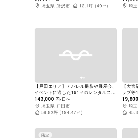
埼玉県
所沢市
12.1
坪 (
40
㎡)
埼玉
Previous slide
Next slide
Pr
【戸田エリア】アパレル撮影や展示会、
【大宮
イベントに適した194㎡のレンタルスペ
ップ等
ース
143,000
19,80
円/日〜
埼玉県
戸田市
埼玉
58.82
坪 (
194.47
㎡)
45.
限定