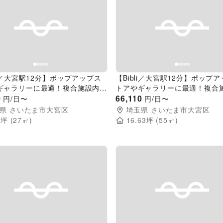
evious slide
Next slide
Previous slide
li／大宮駅12分】ポップアップス
【Bibli／大宮駅12分】ポップ
ギャラリーに最適！複合施設内に
トアやギャラリーに最適！複合
ラス張りで視認性の高い屋内イベ
0
あるガラス張りで視認性の高い
66,110
円/日〜
円/日〜
ペース（半面/27㎡）
ントスペース（55㎡）
県
さいたま市大宮区
埼玉県
さいたま市大宮区
6
坪 (
27
㎡)
16.63
坪 (
55
㎡)
evious slide
Next slide
Previous slide