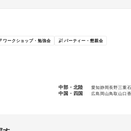
販促イベント
展示会・個
ワークショップ・勉強会
パーティー・懇親会
中部・北陸
愛知
静岡
長野
三重
中国・四国
広島
岡山
鳥取
山口
探す