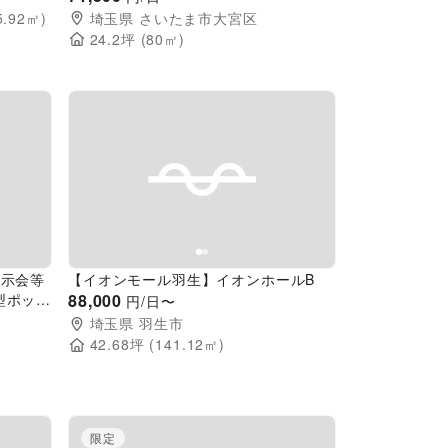
5.92
㎡)
埼玉県
さいたま市大宮区
24.2
坪 (
80
㎡)
Next slide
Previous slide
Next slide
展示会等
【イオンモール羽生】イオンホールB
型ポップ
88,000
円/日〜
の軒下に
埼玉県
羽生市
42.68
坪 (
141.12
㎡)
限定