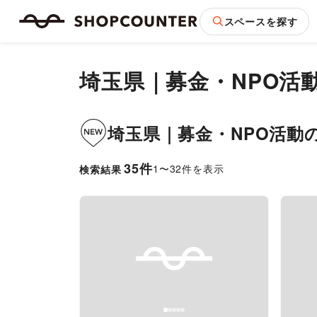
スペースを探す
埼玉県
｜
募金・NPO活
埼玉県
｜
募金・NPO活動
35
件
1
〜
32
件を表示
検索結果
Previous slide
Next slide
Pr