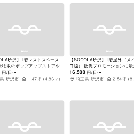
evious slide
Next slide
Previous slide
COLA所沢】1階レストスペース
【SOCOLA所沢】1階屋外（メ
食物販のポップアップストアや販
口脇） 販促プロモーションに最
モーションに最適な催事イベント
0
事イベントスペース
16,500
円/日〜
円/日〜
ス
県
所沢市
1.47
坪 (
4.86
㎡)
埼玉県
所沢市
2.54
坪 (
8
evious slide
Next slide
Previous slide