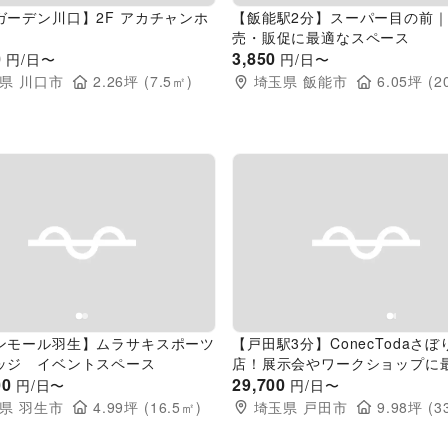
ガーデン川口】2F アカチャンホ
【飯能駅2分】スーパー目の前
売・販促に最適なスペース
0
3,850
円/日〜
円/日〜
県
川口市
2.26
坪 (
7.5
㎡)
埼玉県
飯能市
6.05
坪 (
2
evious slide
Next slide
Previous slide
ンモール羽生】ムラサキスポーツ
【戸田駅3分】ConecTodaさぼ
ッジ イベントスペース
店！展示会やワークショップに
00
壁でシンプルなイベントスペー
29,700
円/日〜
円/日〜
県
羽生市
4.99
坪 (
16.5
㎡)
埼玉県
戸田市
9.98
坪 (
3