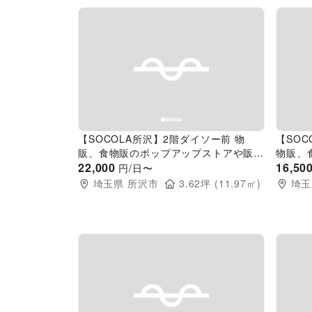
Previous slide
Next slide
Pr
【SOCOLA所沢】2階ダイソー前 物
【SO
販、食物販のポップアップストアや販促
物販、
プロモーションに最適な催事イベントス
22,000
促プロ
16,50
円/日〜
ペース
スペー
埼玉県
所沢市
3.62
坪 (
11.97
㎡)
埼玉
Previous slide
Next slide
Pr