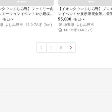
ンタウンふじみ野】ファミリー向
【イオンタウンふじみ野】プロ
ロモーションイベントや小規模物
ンイベントや展示販売会等に最
適な地域密着型のショッピングセ
0
密着型のショッピングセンター
55,000
円/日〜
円/日〜
内3階にあるイベントスペース
に位置した視認性高いイベント
県
ふじみ野市
2.72
坪 (
9
㎡)
埼玉県
ふじみ野市
14.15
坪 (
46.8
㎡)
1
2
）