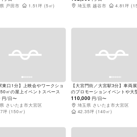
県
戸田市
1.51
坪 (
5
㎡)
埼玉県
越谷市
4.81
坪 (
1
evious slide
Next slide
Previous slide
駅東口1分】上映会やワークショ
【大宮門街／大宮駅3分】車両
150㎡の屋上イベントスペース
のプロモーションイベントや大
0
アップに最適な都市型商業施設
110,000
円/日〜
円/日〜
ある半屋外スペース
県
さいたま市大宮区
埼玉県
さいたま市大宮区
37
坪 (
150
㎡)
42.35
坪 (
140
㎡)