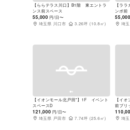
【ららテラス川口】B1階 東エントラ
【ララ
ンス前スペース
ンポ前
55,000
55,00
円/日〜
埼玉県
川口市
3.26
坪 (
10.8
㎡)
埼玉
Previous slide
Next slide
Pr
【イオンモール北戸田*】1F イベント
【イオ
スペースD
前ブリ
121,000
110,0
円/日〜
埼玉県
戸田市
7.74
坪 (
25.6
㎡)
埼玉