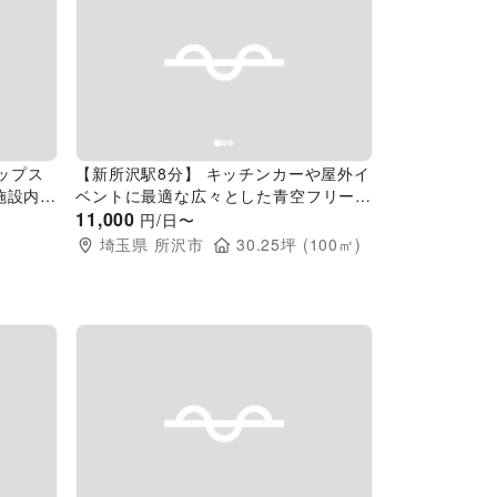
Next slide
Previous slide
Next slide
アップス
【新所沢駅8分】 キッチンカーや屋外イ
施設内に
ベントに最適な広々とした青空フリース
屋内イベ
ペース
11,000
円/日〜
埼玉県
所沢市
30.25
坪 (
100
㎡)
Next slide
Previous slide
Next slide