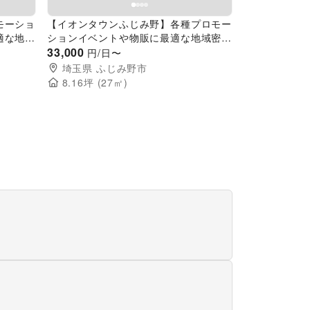
モーショ
【イオンタウンふじみ野】各種プロモー
適な地域
ションイベントや物販に最適な地域密着
2階中央
型のショッピングセンター中央1階エス
33,000
円/日〜
スペース
カレーター前にある通行量の多いイベン
埼玉県
ふじみ野市
トスペース
8.16
坪 (
27
㎡)