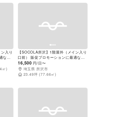
Next slide
Previous slide
Next slide
イン入り
【SOCOLA所沢】1階屋外（メイン入り
適な催
口前） 販促プロモーションに最適な催
事イベントスペース
16,500
円/日〜
.4
㎡)
埼玉県
所沢市
23.49
坪 (
77.66
㎡)
Next slide
Previous slide
Next slide