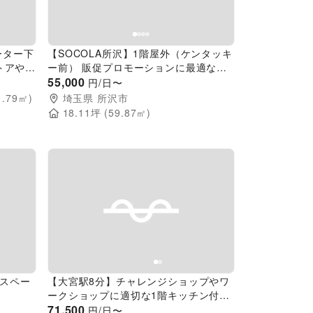
ーター下
【SOCOLA所沢】1階屋外（ケンタッキ
トアや販
ー前） 販促プロモーションに最適な催
イベント
事イベントスペース
55,000
円/日〜
1.79
㎡)
埼玉県
所沢市
18.11
坪 (
59.87
㎡)
Next slide
Previous slide
Next slide
Fスペー
【大宮駅8分】チャレンジショップやワ
）
ークショップに適切な1階キッチン付き
カフェスペース
71,500
円/日〜