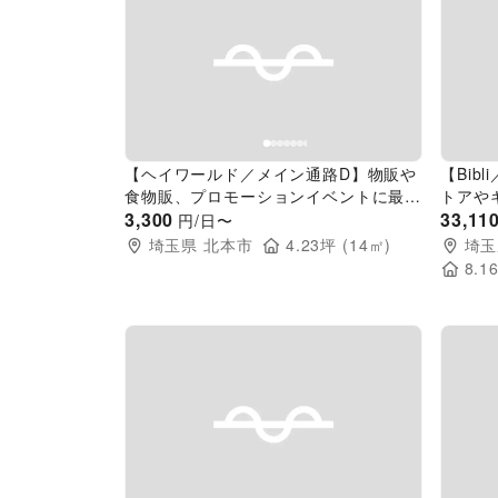
Previous slide
Next slide
Pr
【ヘイワールド／メイン通路D】物販や
【Bib
食物販、プロモーションイベントに最適
トアや
な通行量が多いメイン動線沿いのイベン
3,300
あるガ
33,11
円/日〜
トスペース。
ントス
埼玉県
北本市
4.23
坪 (
14
㎡)
埼玉
8.1
Previous slide
Next slide
Pr