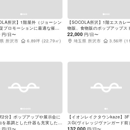
COLA所沢】1階屋外（ジョーシン
【SOCOLA所沢】1階エスカレ
販促プロモーションに最適な催事
物販、食物販のポップアップス
トスペース
0
促プロモーションに最適な催事
22,000
円/日〜
円/日〜
スペース
県
所沢市
6.89
坪 (
22.79
㎡)
埼玉県
所沢市
3.56
坪 (
1
evious slide
Next slide
Previous slide
駅2分】ポップアップや展示会に
【イオンレイクタウンkaze】3
白を基調とした什器も充実したス
スG(ヴィレッジヴァンガード前
0
132,000
円/日〜
円/日〜