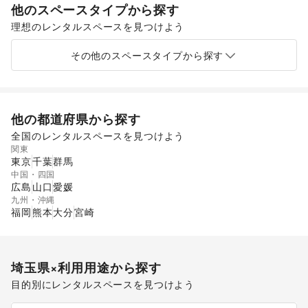
他のスペースタイプから探す
理想のレンタルスペースを見つけよう
ショッピングモール
スーパーマーケット
ギャラリー・貸し画廊
路面店舗
その他のスペースタイプから探す
他の都道府県から探す
全国のレンタルスペースを見つけよう
関東
東京
千葉
群馬
中国・四国
広島
山口
愛媛
九州・沖縄
福岡
熊本
大分
宮崎
埼玉県
×利用用途から探す
目的別にレンタルスペースを見つけよう
ポップアップストア
食品販売
販促イベント