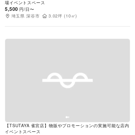
場イベントスペース
5,500
円/日〜
埼玉県
深谷市
3.02
坪 (
10
㎡)
Previous slide
Next s
【TSUTAYA 雀宮店】物販やプロモーションの実施可能な店内
イベントスペース