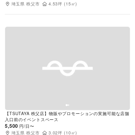
埼玉県
秩父市
4.53
坪 (
15
㎡)
Previous slide
Next s
【TSUTAYA 秩父店】物販やプロモーションの実施可能な店舗
入口前のイベントスペース
5,500
円/日〜
埼玉県
秩父市
3.02
坪 (
10
㎡)