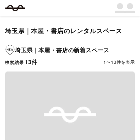
埼玉県
｜
本屋・書店
のレンタルスペース
埼玉県
｜
本屋・書店
の新着スペース
13
件
1
〜
13
件を表示
検索結果
Previous slide
Next s