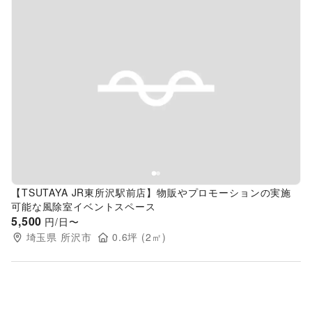
Previous slide
Next s
【TSUTAYA JR東所沢駅前店】物販やプロモーションの実施
可能な風除室イベントスペース
5,500
円/日〜
埼玉県
所沢市
0.6
坪 (
2
㎡)