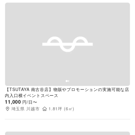
Previous slide
Next s
【TSUTAYA 南古谷店】物販やプロモーションの実施可能な店
内入口横イベントスペース
11,000
円/日〜
埼玉県
川越市
1.81
坪 (
6
㎡)