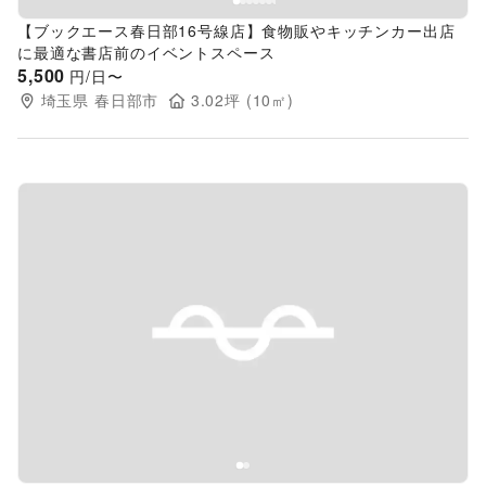
【ブックエース春日部16号線店】食物販やキッチンカー出店
に最適な書店前のイベントスペース
5,500
円/日〜
埼玉県
春日部市
3.02
坪 (
10
㎡)
Previous slide
Next s