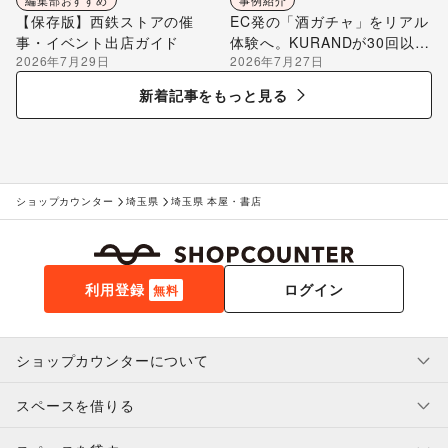
編集部おすすめ
事例紹介
【保存版】西鉄ストアの催
EC発の「酒ガチャ」をリアル
事・イベント出店ガイド
体験へ。KURANDが30回以上
2026年7月29日
2026年7月27日
のポップアップ出店で届け
る“新しいお酒との出会い”
新着記事をもっと見る
ショップカウンター
埼玉県
埼玉県 本屋・書店
利用登録
ログイン
無料
ショップカウンターについて
スペースを借りる
利用規約・ガイドライン
プライバシーポリシー