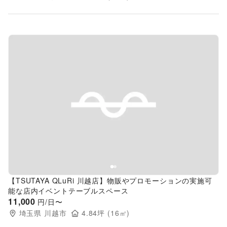
Previous slide
Next s
【TSUTAYA QLuRi 川越店】物販やプロモーションの実施可
能な店内イベントテーブルスペース
11,000
円/日〜
埼玉県
川越市
4.84
坪 (
16
㎡)