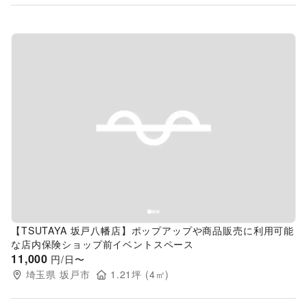
Previous slide
Next s
【TSUTAYA 坂戸八幡店】ポップアップや商品販売に利用可能
な店内保険ショップ前イベントスペース
11,000
円/日〜
埼玉県
坂戸市
1.21
坪 (
4
㎡)