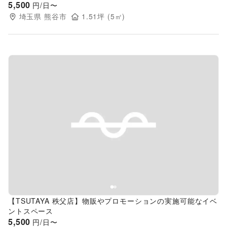
5,500
円/日〜
埼玉県
熊谷市
1.51
坪 (
5
㎡)
Previous slide
Next s
【TSUTAYA 秩父店】物販やプロモーションの実施可能なイベ
ントスペース
5,500
円/日〜