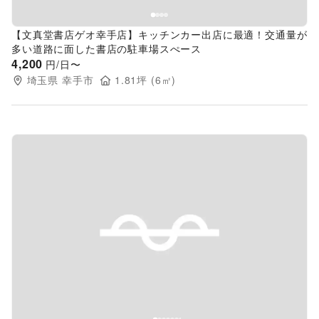
【文真堂書店ゲオ幸手店】キッチンカー出店に最適！交通量が
多い道路に面した書店の駐車場スぺース
4,200
円/日〜
埼玉県
幸手市
1.81
坪 (
6
㎡)
Previous slide
Next s