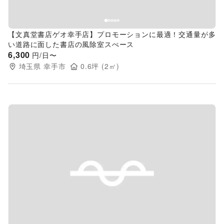
【文真堂書店ゲオ幸手店】プロモーションに最適！交通量が多
い道路に面した書店の風除室スぺース
6,300
円/日〜
埼玉県
幸手市
0.6
坪 (
2
㎡)
Previous slide
Next s