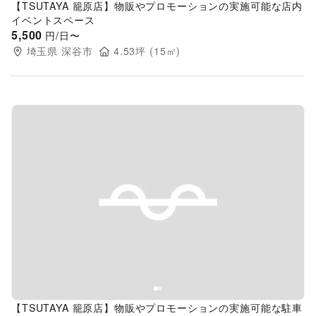
【TSUTAYA 籠原店】物販やプロモーションの実施可能な店内
イベントスペース
5,500
円/日〜
埼玉県
深谷市
4.53
坪 (
15
㎡)
Previous slide
Next s
【TSUTAYA 籠原店】物販やプロモーションの実施可能な駐車