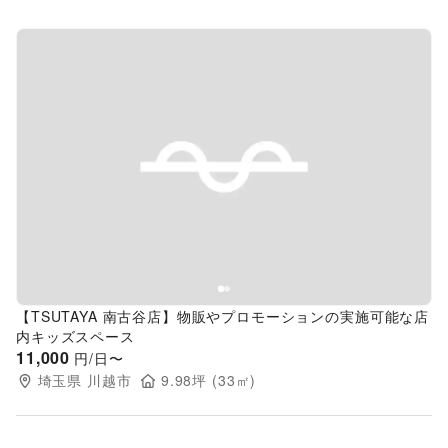
Previous slide
Next s
【TSUTAYA 南古谷店】物販やプロモーションの実施可能な店
内キッズスペース
11,000
円/日〜
埼玉県
川越市
9.98
坪 (
33
㎡)