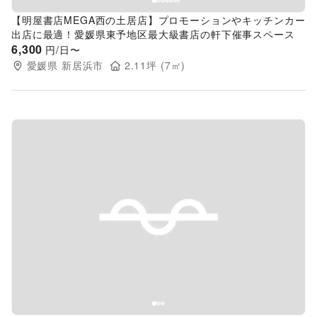
【明屋書店MEGA西の土居店】プロモーションやキッチンカー
出店に最適！愛媛県東予地区最大級書店の軒下催事スペース
6,300
円/日〜
愛媛県
新居浜市
2.11
坪 (
7
㎡)
Previous slide
Next s