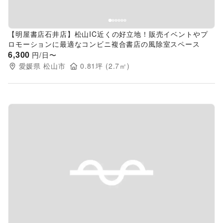
【明屋書店石井店】松山IC近くの好立地！販売イベントやプ
ロモーションに最適なコンビニ複合書店の風除室スペース
6,300
円/日〜
愛媛県
松山市
0.81
坪 (
2.7
㎡)
Previous slide
Next s