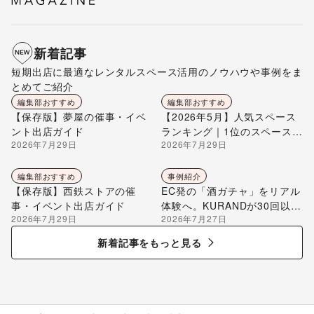
新着記事
短期出店に最適なレンタルスペース活用のノウハウや事例をま
とめてご紹介
編集部おすすめ
編集部おすすめ
【保存版】夢屋の催事・イベ
【2026年5月】人気スペース
ント出店ガイド
ランキング｜1位のスペースを
2026年7月29日
2026年7月29日
編集部が解説
編集部おすすめ
事例紹介
【保存版】西鉄ストアの催
EC発の「酒ガチャ」をリアル
事・イベント出店ガイド
体験へ。KURANDが30回以上
2026年7月29日
2026年7月27日
のポップアップ出店で届け
る“新しいお酒との出会い”
新着記事をもっと見る