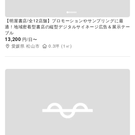
【明屋書店/全12店舗】プロモーションやサンプリングに最
適！地域密着型書店の縦型デジタルサイネージ広告＆展示テー
ブル
13,200
円/日〜
愛媛県
松山市
0.3
坪 (
1
㎡)
Previous slide
Next s