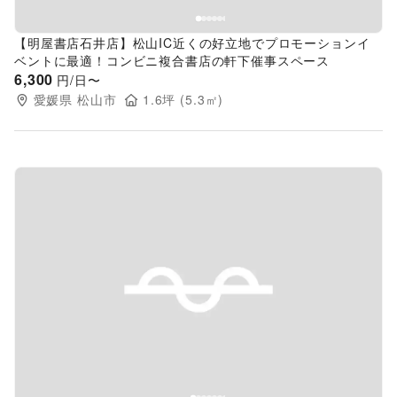
【明屋書店石井店】松山IC近くの好立地でプロモーションイ
ベントに最適！コンビニ複合書店の軒下催事スペース
6,300
円/日〜
愛媛県
松山市
1.6
坪 (
5.3
㎡)
Previous slide
Next s