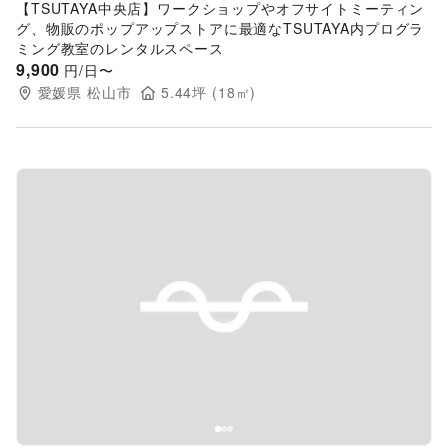
【TSUTAYA中央店】ワークショップやオフサイトミーティン
グ、物販のポップアップストアに最適なTSUTAYA内プログラ
ミング教室のレンタルスペース
9,900
円/日〜
愛媛県
松山市
5.44
坪 (
18
㎡)
Previous slide
Next s