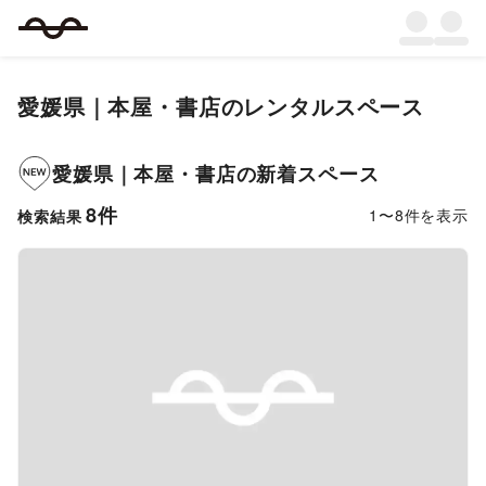
愛媛県
｜
本屋・書店
のレンタルスペース
愛媛県
｜
本屋・書店
の新着スペース
8
件
1
〜
8
件を表示
検索結果
Previous slide
Next s