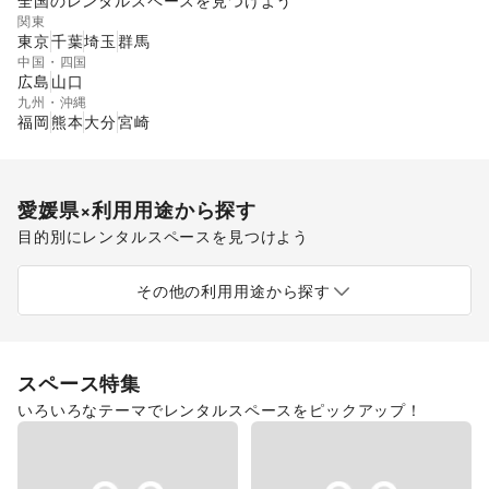
全国のレンタルスペースを見つけよう
関東
東京
千葉
埼玉
群馬
中国・四国
広島
山口
九州・沖縄
福岡
熊本
大分
宮崎
愛媛県
×利用用途から探す
目的別にレンタルスペースを見つけよう
ポップアップストア
食品販売
販促イベント
展示会・個展
キッチンカー・移動販売
その他の利用用途から探す
スペース特集
いろいろなテーマでレンタルスペースをピックアップ！