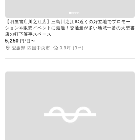
【明屋書店川之江店】三島川之江IC近くの好立地でプロモー
ションや販売イベントに最適！交通量が多い地域一番の大型書
店の軒下催事スペース
5,250
円/日〜
愛媛県
四国中央市
0.9
坪 (
3
㎡)
Previous slide
Next s