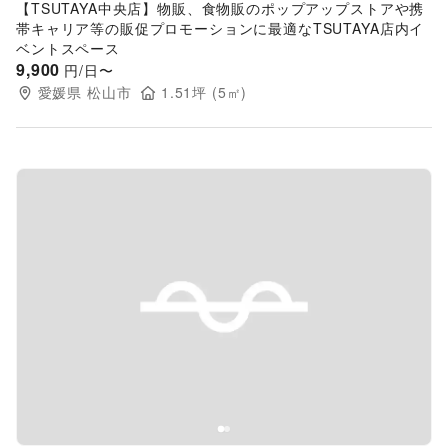
【TSUTAYA中央店】物販、食物販のポップアップストアや携
帯キャリア等の販促プロモーションに最適なTSUTAYA店内イ
ベントスペース
9,900
円/日〜
愛媛県
松山市
1.51
坪 (
5
㎡)
Previous slide
Next s