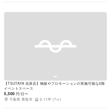
Previous slide
Next s
【TSUTAYA 佐原店】物販やプロモーションの実施可能な2階
イベントスペース
5,500
円/日〜
千葉県
香取市
2.11
坪 (
7
㎡)