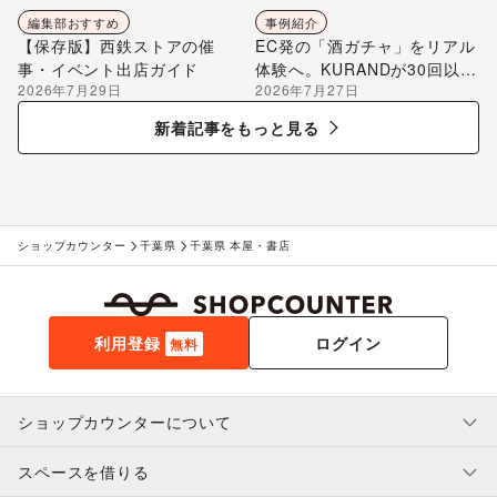
編集部おすすめ
事例紹介
【保存版】西鉄ストアの催
EC発の「酒ガチャ」をリアル
事・イベント出店ガイド
体験へ。KURANDが30回以上
2026年7月29日
2026年7月27日
のポップアップ出店で届け
る“新しいお酒との出会い”
新着記事をもっと見る
ショップカウンター
千葉県
千葉県 本屋・書店
利用登録
ログイン
無料
ショップカウンターについて
スペースを借りる
利用規約・ガイドライン