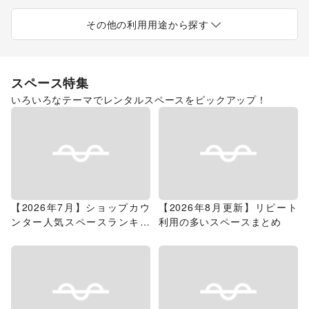
ポップアップストア
食品販売
販促イベント
展示会・個展
キッチンカー・移動販売
その他の利用用途から探す
スペース特集
いろいろなテーマでレンタルスペースをピックアップ！
【2026年7月】ショップカウ
【2026年8月更新】リピート
ンター人気スペースランキン
利用の多いスペースまとめ
グ