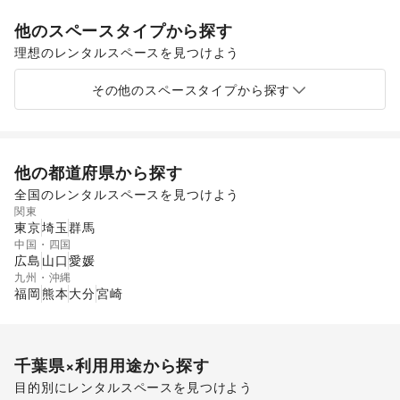
他のスペースタイプから探す
理想のレンタルスペースを見つけよう
ショッピングモール
スーパーマーケット
ギャラリー・貸し画廊
路面店舗
その他のスペースタイプから探す
他の都道府県から探す
全国のレンタルスペースを見つけよう
関東
東京
埼玉
群馬
中国・四国
広島
山口
愛媛
九州・沖縄
福岡
熊本
大分
宮崎
千葉県
×利用用途から探す
目的別にレンタルスペースを見つけよう