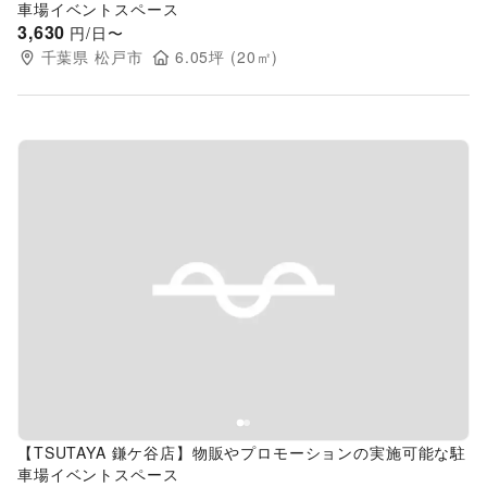
車場イベントスペース
3,630
円/日〜
千葉県
松戸市
6.05
坪 (
20
㎡)
Previous slide
Next s
【TSUTAYA 鎌ケ谷店】物販やプロモーションの実施可能な駐
車場イベントスペース