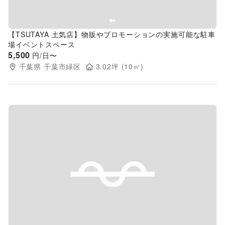
【TSUTAYA 土気店】物販やプロモーションの実施可能な駐車
場イベントスペース
5,500
円/日〜
千葉県
千葉市緑区
3.02
坪 (
10
㎡)
Previous slide
Next s