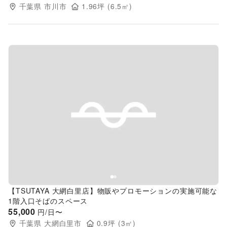
千葉県
市川市
1.96
坪 (
6.5
㎡)
Previous slide
Next s
【TSUTAYA 大網白里店】物販やプロモーションの実施可能な
1階入口そばのスペース
55,000
円/日〜
千葉県
大網白里市
0.9
坪 (
3
㎡)