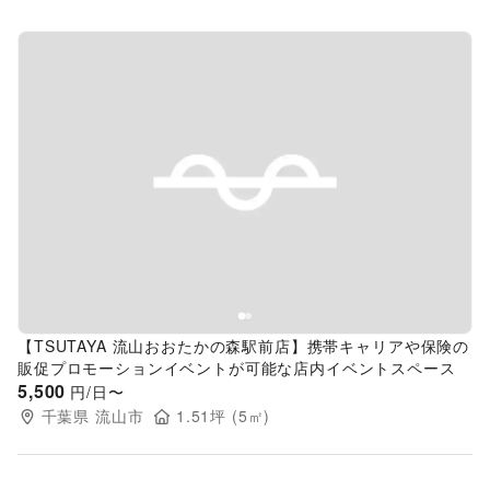
Previous slide
Next s
【TSUTAYA 流山おおたかの森駅前店】携帯キャリアや保険の
販促プロモーションイベントが可能な店内イベントスペース
5,500
円/日〜
千葉県
流山市
1.51
坪 (
5
㎡)