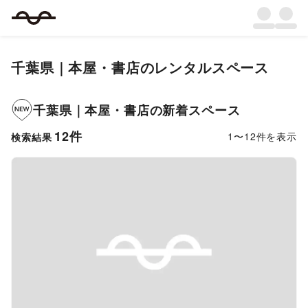
千葉県
｜
本屋・書店
のレンタルスペース
千葉県
｜
本屋・書店
の新着スペース
12
件
1
〜
12
件を表示
検索結果
Previous slide
Next s