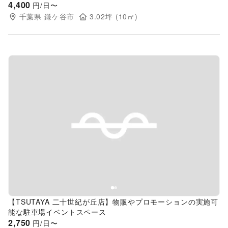
4,400
円/日〜
千葉県
鎌ケ谷市
3.02
坪 (
10
㎡)
Previous slide
Next s
【TSUTAYA 二十世紀が丘店】物販やプロモーションの実施可
能な駐車場イベントスペース
2,750
円/日〜