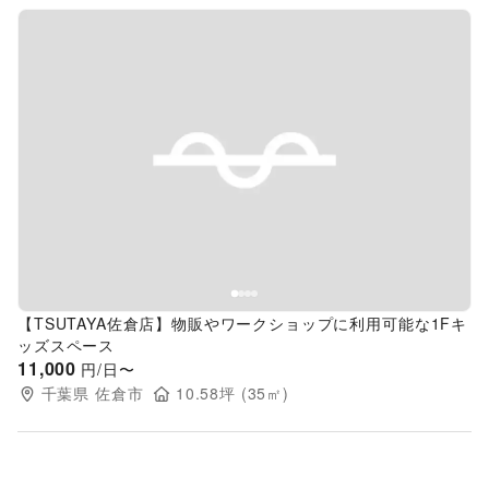
Previous slide
Next s
【TSUTAYA佐倉店】物販やワークショップに利用可能な1Fキ
ッズスペース
11,000
円/日〜
千葉県
佐倉市
10.58
坪 (
35
㎡)