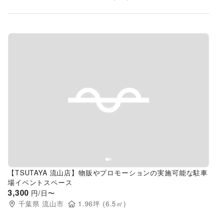
Previous slide
Next s
【TSUTAYA 流山店】物販やプロモーションの実施可能な駐車
場イベントスペース
3,300
円/日〜
千葉県
流山市
1.96
坪 (
6.5
㎡)