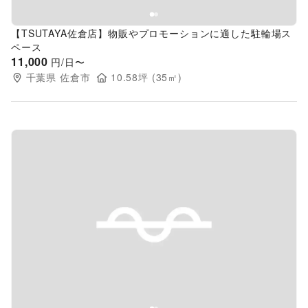
【TSUTAYA佐倉店】物販やプロモーションに適した駐輪場ス
ペース
11,000
円/日〜
千葉県
佐倉市
10.58
坪 (
35
㎡)
Previous slide
Next s