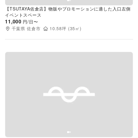
【TSUTAYA佐倉店】物販やプロモーションに適した入口左側
イベントスペース
11,000
円/日〜
千葉県
佐倉市
10.58
坪 (
35
㎡)
Previous slide
Next s