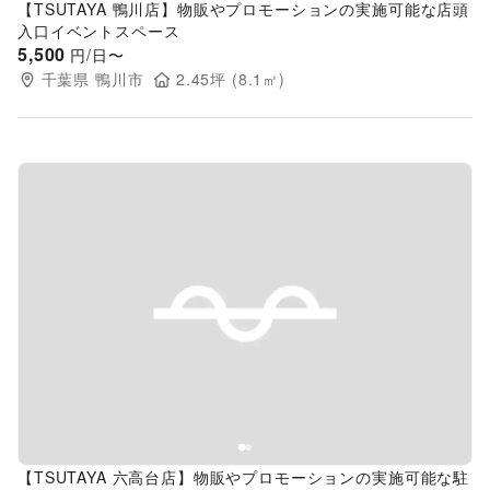
【TSUTAYA 鴨川店】物販やプロモーションの実施可能な店頭
入口イベントスペース
5,500
円/日〜
千葉県
鴨川市
2.45
坪 (
8.1
㎡)
Previous slide
Next s
【TSUTAYA 六高台店】物販やプロモーションの実施可能な駐