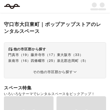
守口市大日東町
｜
ポップアップストア
のレ
ンタルスペース
他の市区郡から探す
門真市
（
19
）
藤井寺市
（
17
）
東大阪市
（
33
）
泉南市
（
16
）
四條畷市
（
25
）
泉北郡忠岡町
（
5
）
その他の市区郡から探す
スペース特集
いろいろなテーマでレンタルスペースをピックアップ！