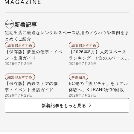
新着記事
短期出店に最適なレンタルスペース活用のノウハウや事例をま
とめてご紹介
編集部おすすめ
編集部おすすめ
【保存版】夢屋の催事・イベ
【2026年5月】人気スペース
ント出店ガイド
ランキング｜1位のスペースを
2026年7月29日
2026年7月29日
編集部が解説
編集部おすすめ
事例紹介
【保存版】西鉄ストアの催
EC発の「酒ガチャ」をリアル
事・イベント出店ガイド
体験へ。KURANDが30回以上
2026年7月29日
2026年7月27日
のポップアップ出店で届け
る“新しいお酒との出会い”
新着記事をもっと見る