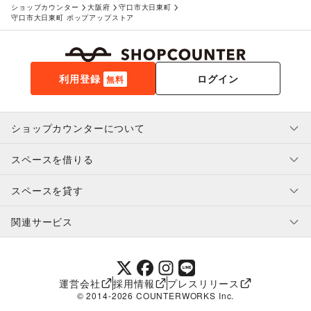
ショップカウンター
大阪府
守口市大日東町
守口市大日東町 ポップアップストア
利用登録
ログイン
無料
ショップカウンターについて
スペースを借りる
利用規約・ガイドライン
プライバシーポリシー
スペースを貸す
特定商取引法に基づく表示
スペースを借りたい人へ
ヘルプ・お問い合わせ
はじめてガイド
関連サービス
補償プログラム
ユーザー利用規約
スペースを貸したい方へ
提携パートナー
オーナー利用規約
提携パートナー
SHOPCOUNTER MAGAZINE
運営会社
採用情報
プレスリリース
ショップカウンターエンタープライズ
© 2014-
2026
COUNTERWORKS Inc.
ショップカウンター常設