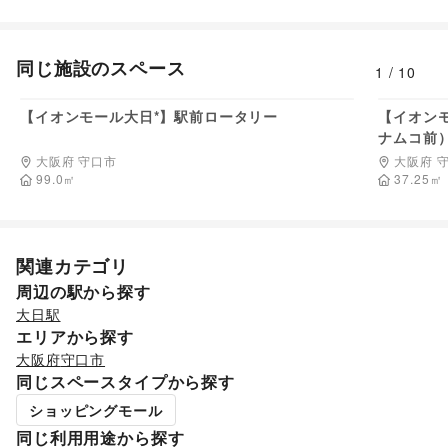
同じ施設のスペース
1
/
10
165,000
円/日
【イオンモール大日*】駅前ロータリー
【イオン
ナムコ前
大阪府 守口市
大阪府 
99.0
㎡
37.25
㎡
関連カテゴリ
周辺の駅から探す
大日駅
エリアから探す
大阪府
守口市
同じスペースタイプから探す
ショッピングモール
同じ利用用途から探す