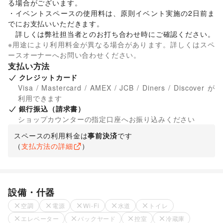
る場合がございます。 

・イベントスペースの使用料は、原則イベント実施の2日前ま
でにお支払いいただきます。 

　詳しくは弊社担当者とのお打ち合わせ時にご確認ください。
※用途により利用料金が異なる場合があります。詳しくはスペ
ースオーナーへお問い合わせください。
支払い方法
クレジットカード
Visa / Mastercard / AMEX / JCB / Diners / Discover が
利用できます
銀行振込（請求書）
ショップカウンターの指定口座へお振り込みください
スペースの利用料金は
事前決済
です
（
支払方法の詳細
）
設備・什器
空調
電源
Wi-Fi
水道
トイレ
エレベーター
バックヤード
控室
冷蔵庫