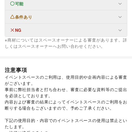
可能
なし
条件あり
ファッション
メンズファッション
/
レディースファッション
/
ユニセックス
/
インナー・ルームウェア
/
NG
なし
キッズ・ベビー・マタニティ
/
スポーツ
/
シーズナルウェア
※商材についてはスペースオーナーによる審査があります。詳
/
ジュエリー・アクセサリー
/
メガネ・アイウェア
/
腕時計
/
フード・飲食
しくはスペースオーナーへお問い合わせください。
靴
/
バッグ・革小物
/
ファッション雑貨
/
和服・着物
/
古着
/
スイーツ・洋菓子
/
和菓子
/
パン
/
お弁当・惣菜
/
その他ファッション
軽食・ホットスナック
/
コーヒー・紅茶
/
その他飲料
/
インテリア・生活雑貨
ワイン・洋酒
/
日本酒・焼酎・地酒
/
食材・調味料
/
インテリア
/
寝具・ベッド
/
家具・家電
/
物産展・マルシェ
/
キッチンカー・移動販売
/
注意事項
キッチン雑貨・調理器具
/
掃除用品・生活便利品
/
文房具
/
野菜・果物・生鮮食品
/
その他フード・飲食
イベントスペースのご利用は、使用目的や企画内容による審査
手芸・ハンドメイド
/
DIY用品・日曜大工
/
車・バイク・モビリティ
がございます。 

園芸・ガーデニング
/
花・盆栽・ドライフラワー
/
車
/
バイク・オートバイ
/
自転車・ロードバイク
/
事前に弊社担当者と打ち合わせ、審査に必要な資料等のご提出
犬・猫・ペット
/
日用雑貨
/
食器・陶磁器
/
マイクロモビリティ
/
その他車・バイク・モビリティ
を必須としております。 

その他インテリア・生活雑貨
ビジネス・オフィス
生活サービス
内容および審査の結果によってイベントスペースのご利用をお
法人向けサービス
/
オフィス家具・OA機器
/
携帯キャリア・格安SIM
/
インターネット・プロバイダ
/
断りする場合もございますので、予めご了承ください。 

イベント企画・運営
/
その他ビジネス・オフィス
電気・ガス
/
ウォーターサーバー
/
その他活動・個人
ハウスクリーニング・家事代行
その他活動・個人
/
定期宅配
/
下記の使用目的・内容でのイベントスペースの使用は禁止とい
リサイクル雑貨・古本
/
買取査定・金券
/
たします。 

ギフト・プレゼント
/
冠婚葬祭
/
資格・習い事
/
リフォーム
/