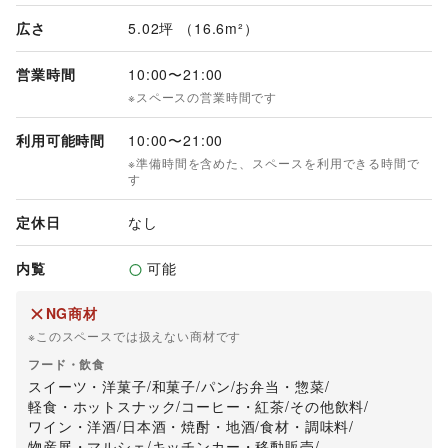
広さ
5.02坪 （16.6m²）
営業時間
10:00
〜
21:00
※スペースの営業時間です
利用可能時間
10:00
〜
21:00
※準備時間を含めた、スペースを利用できる時間で
す
定休日
なし
内覧
可能
NG商材
※このスペースでは扱えない商材です
フード・飲食
スイーツ・洋菓子
/
和菓子
/
パン
/
お弁当・惣菜
/
軽食・ホットスナック
/
コーヒー・紅茶
/
その他飲料
/
ワイン・洋酒
/
日本酒・焼酎・地酒
/
食材・調味料
/
物産展・マルシェ
/
キッチンカー・移動販売
/