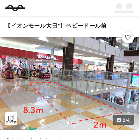
【イオンモール大日*】ベビードール前
2
枚
フロア図