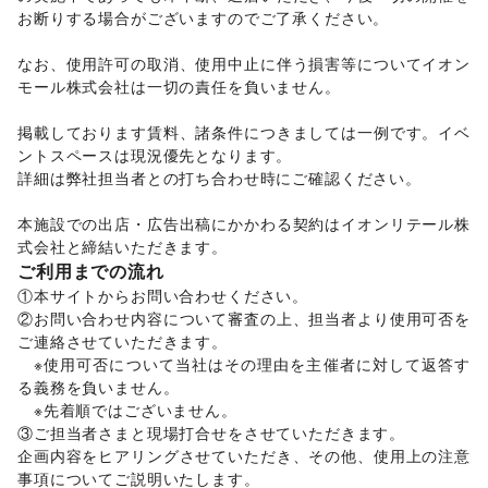
その他エンタメ・ガジェット
お断りする場合がございますのでご了承ください。 

アート・デザイン
絵画・書
/
写真・イラストレーション
/
立体作品・彫刻
/
なお、使用許可の取消、使用中止に伴う損害等についてイオン
その他アート・デザイン
モール株式会社は一切の責任を負いません。 

レジャー・スポーツ
旅行・レジャー
/
キャンプ・アウトドア
/
野球
/
サッカー
/
掲載しております賃料、諸条件につきましては一例です。イベ
バスケットボール
/
ゴルフ
/
その他レジャー・スポーツ
ントスペースは現況優先となります。 

NPO・公共団体
詳細は弊社担当者との打ち合わせ時にご確認ください。

地方公共団体・行政・政府
/
外国団体・大使館
/
募金・寄付
/
NPO・ボランティア活動
/
その他NPO・公共団体
本施設での出店・広告出稿にかかわる契約はイオンリテール株
式会社と締結いただきます。
ご利用までの流れ
①本サイトからお問い合わせください。 

②お問い合わせ内容について審査の上、担当者より使用可否を
ご連絡させていただきます。 

　※使用可否について当社はその理由を主催者に対して返答す
る義務を負いません。 

　※先着順ではございません。 

③ご担当者さまと現場打合せをさせていただきます。 

企画内容をヒアリングさせていただき、その他、使用上の注意
事項についてご説明いたします。 
