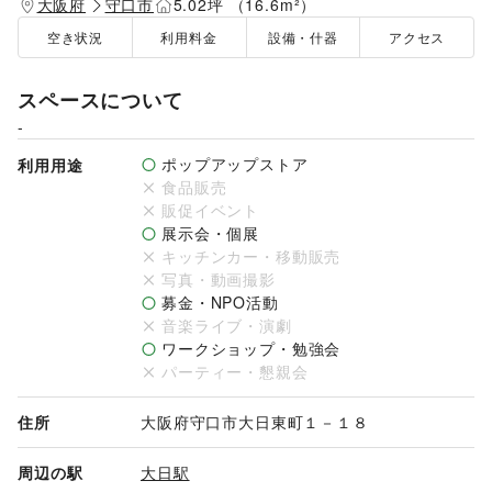
大阪府
守口市
5.02坪 （16.6m²）
空き状況
利用料金
設備・什器
アクセス
スペースについて
-
ポップアップストア
利用用途
食品販売
販促イベント
展示会・個展
キッチンカー・移動販売
写真・動画撮影
募金・NPO活動
音楽ライブ・演劇
ワークショップ・勉強会
パーティー・懇親会
住所
大阪府守口市大日東町１－１８
周辺の駅
大日駅