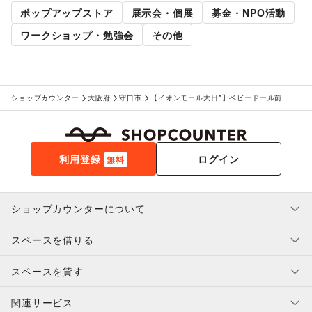
ポップアップストア
展示会・個展
募金・NPO活動
ワークショップ・勉強会
その他
ショップカウンター
大阪府
守口市
【イオンモール大日*】ベビードール前
利用登録
ログイン
無料
ショップカウンターについて
スペースを借りる
利用規約・ガイドライン
プライバシーポリシー
スペースを貸す
特定商取引法に基づく表示
スペースを借りたい人へ
ヘルプ・お問い合わせ
はじめてガイド
関連サービス
補償プログラム
ユーザー利用規約
スペースを貸したい方へ