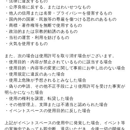
・法律に違反するもの 

住宅（購入・賃貸）
/
たばこ
/
修理・メンテナンス
/
・公序良俗に反する、またはわいせつなもの 

就職・転職・求人
/
その他生活サービス
・他人の信用または名誉・プライバシーを侵害するもの 

金融サービス
・国内外の国家・民族等の尊厳を傷つける恐れのあるもの 

クレジットカード
/
保険
/
銀行
/
住宅ローン
/
証券・FX
/
・商標・著作権等を無断で使用するもの 

不動産投資
/
その他金融サービス
・政治的または宗教的勧誘のあるもの 

子育て・教育
・当社の運営・利用を妨げるもの 

ベビー用品
/
ランドセル
/
学習教材・通信教育
/
・火気を使用するもの 

子供向け教室・レッスン
/
塾・家庭教師
/
おもちゃ・絵本
/
その他子育て・教育
また、次の場合は使用許可を取り消す場合がございます。 

美容・健康・医療
・使用目的・内容が禁止されているものに該当する場合 

ジム・フィットネス
/
ダイエット・健康グッズ
/
・使用目的・内容等の変更に関して事前にお申し出のない場合 

美容・コスメ・香水
/
ヘアケア・シャンプー
/
美容家電
/
・使用規定に違反のあった場合 

ヘアサロン・ネイルサロン
/
マッサージ・整体
/
・使用上危険が予想されるとみなした場合 

エステ・美容サービス
/
健康食品・サプリメント
/
・偽りの申請、その他不正手段により使用許可を受けた事実が
女性用品・フェムテック
/
コンタクトレンズ
/
医療・医薬品
明らかになった場合 

/
その他美容・健康
・使用の権利を譲渡、転貸した場合 

エンタメ・ガジェット
PC・スマートフォン
/
スマホアクセサリー
/
ガジェット
/
・その他管理上、支障または不適当と認められた場合 

ゲーム
/
アニメ
/
コミック・マンガ
/
アイドル・芸能人
/
・イベントスペースの使用目的に反した場合 

おもちゃ・ホビー
/
楽器・音楽機材
/
CD・DVD・本・雑誌
/
Webメディア・アプリ
/
テレビ・ドラマ
/
映画
/
上記がイベントスペースの使用中に発覚した場合、イベント等
音楽・ライブ
/
演劇
/
占い
/
公営競技・宝くじ
/
の実施中であっても即中断、退店いただき、今後一切の開催を