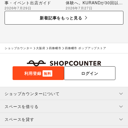
事・イベント出店ガイド
体験へ。KURANDが30回以上
2026年7月29日
2026年7月27日
のポップアップ出店で届け
る“新しいお酒との出会い”
新着記事をもっと見る
ショップカウンター
大阪府
四條畷市
四條畷市 ポップアップストア
利用登録
ログイン
無料
ショップカウンターについて
スペースを借りる
利用規約・ガイドライン
プライバシーポリシー
スペースを貸す
特定商取引法に基づく表示
スペースを借りたい人へ
ヘルプ・お問い合わせ
はじめてガイド