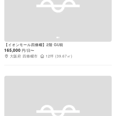
Previous slide
Next s
【イオンモール四條畷】2階 GU前
165,000
円/日〜
大阪府
四條畷市
12
坪 (
39.67
㎡)
Previous slide
Next s