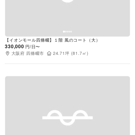
【イオンモール四條畷】１階 風のコート（大）
330,000
円/日〜
大阪府
四條畷市
24.71
坪 (
81.7
㎡)
Previous slide
Next s