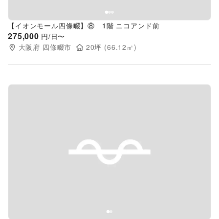
【イオンモール四條畷】⑧ 1階 ニコアンド前
275,000
円/日〜
大阪府
四條畷市
20
坪 (
66.12
㎡)
Previous slide
Next s