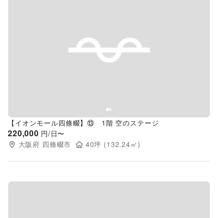
Previous slide
Next s
【イオンモール四條畷】⑬ 1階 空のステージ
220,000
円/日〜
大阪府
四條畷市
40
坪 (
132.24
㎡)