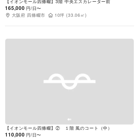
【イオンモール四條畷】3階 中央エスカレーター前
165,000
円/日〜
大阪府
四條畷市
10
坪 (
33.06
㎡)
Previous slide
Next s
【イオンモール四條畷】② １階 風のコート（中）
110,000
円/日〜