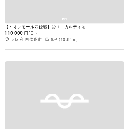
【イオンモール四條畷】④-1 カルディ前
110,000
円/日〜
大阪府
四條畷市
6
坪 (
19.84
㎡)
Previous slide
Next s