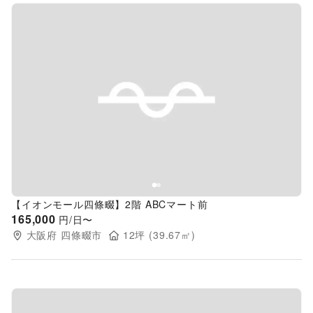
Previous slide
Next s
【イオンモール四條畷】2階 ABCマート前
165,000
円/日〜
大阪府
四條畷市
12
坪 (
39.67
㎡)