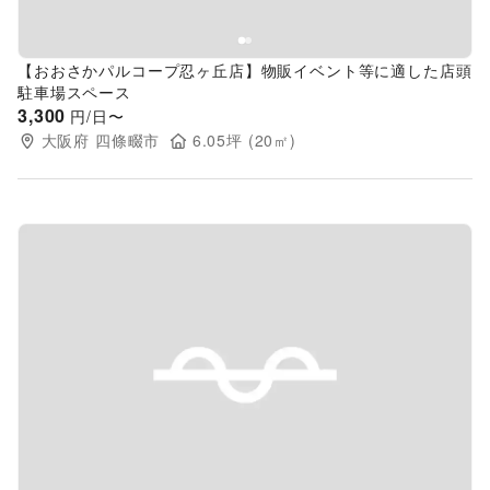
【おおさかパルコープ忍ヶ丘店】物販イベント等に適した店頭
駐車場スペース
3,300
円/日〜
大阪府
四條畷市
6.05
坪 (
20
㎡)
Previous slide
Next s