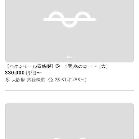
Previous slide
Next s
【イオンモール四條畷】⑥ 1階 水のコート（大）
330,000
円/日〜
大阪府
四條畷市
26.61
坪 (
88
㎡)