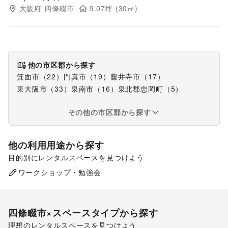
大阪府
四條畷市
9.07
坪 (
30
㎡)
他の市区郡から探す
箕面市
（
22
）
門真市
（
19
）
藤井寺市
（
17
）
東大阪市
（
33
）
泉南市
（
16
）
泉北郡忠岡町
（
5
）
その他の市区郡から探す
他の利用用途から探す
目的別にレンタルスペースを見つけよう
食品販売
販促イベント
ワークショップ・勉強会
展示会・個展
四條畷市
×スペースタイプから探す
理想のレンタルスペースを見つけよう