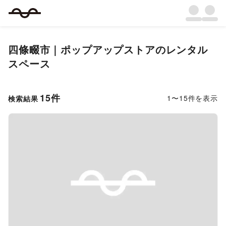
四條畷市
｜
ポップアップストア
のレンタル
スペース
15
件
1
〜
15
件を表示
検索結果
Previous slide
Next s