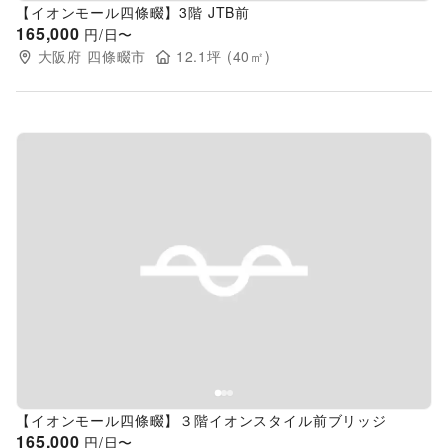
【イオンモール四條畷】3階 JTB前
165,000
円/日〜
大阪府
四條畷市
12.1
坪 (
40
㎡)
Previous slide
Next s
【イオンモール四條畷】３階イオンスタイル前ブリッジ
165,000
円/日〜