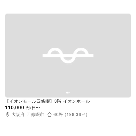
Previous slide
Next s
【イオンモール四條畷】3階 イオンホール
110,000
円/日〜
大阪府
四條畷市
60
坪 (
198.36
㎡)