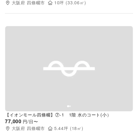
大阪府
四條畷市
10
坪 (
33.06
㎡)
Previous slide
Next s
【イオンモール四條畷】⑦-1 1階 水のコート(小）
77,000
円/日〜
大阪府
四條畷市
5.44
坪 (
18
㎡)