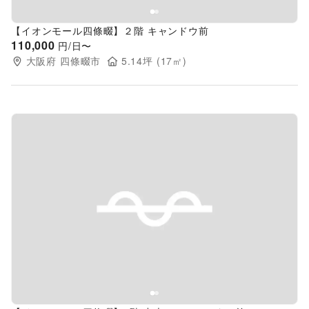
【イオンモール四條畷】２階 キャンドウ前
110,000
円/日〜
大阪府
四條畷市
5.14
坪 (
17
㎡)
Previous slide
Next s