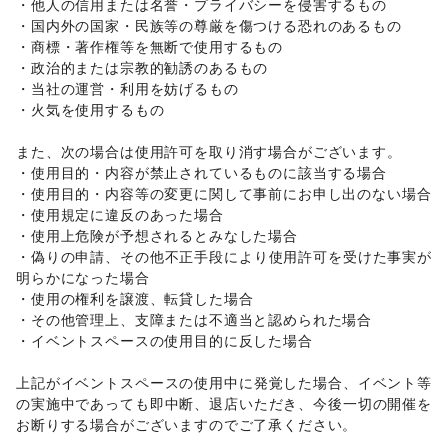
・他人の信用または名誉・プライバシーを侵害するもの 

クレジットカード
/
保険
/
銀行
/
住宅ローン
/
証券・FX
/
・国内外の国家・民族等の尊厳を傷つける恐れのあるもの 

不動産投資
/
その他金融サービス
・商標・著作権等を無断で使用するもの 

子育て・教育
・政治的または宗教的勧誘のあるもの 

ベビー用品
/
ランドセル
/
学習教材・通信教育
/
・当社の運営・利用を妨げるもの 

子供向け教室・レッスン
/
塾・家庭教師
/
おもちゃ・絵本
/
・火気を使用するもの 

その他子育て・教育
美容・健康・医療
また、次の場合は使用許可を取り消す場合がございます。 

ジム・フィットネス
/
ダイエット・健康グッズ
/
・使用目的・内容が禁止されているものに該当する場合 

美容・コスメ・香水
/
ヘアケア・シャンプー
/
美容家電
/
・使用目的・内容等の変更に関して事前にお申し出のない場合 

ヘアサロン・ネイルサロン
/
マッサージ・整体
/
・使用規定に違反のあった場合 

エステ・美容サービス
/
健康食品・サプリメント
/
・使用上危険が予想されるとみなした場合 

女性用品・フェムテック
/
コンタクトレンズ
/
医療・医薬品
・偽りの申請、その他不正手段により使用許可を受けた事実が
/
その他美容・健康
明らかになった場合 

エンタメ・ガジェット
PC・スマートフォン
/
スマホアクセサリー
/
ガジェット
/
・使用の権利を譲渡、転貸した場合 

ゲーム
/
アニメ
/
コミック・マンガ
/
アイドル・芸能人
/
・その他管理上、支障または不適当と認められた場合 

おもちゃ・ホビー
/
楽器・音楽機材
/
CD・DVD・本・雑誌
/
・イベントスペースの使用目的に反した場合 

Webメディア・アプリ
/
テレビ・ドラマ
/
映画
/
音楽・ライブ
/
演劇
/
占い
/
公営競技・宝くじ
/
上記がイベントスペースの使用中に発覚した場合、イベント等
その他エンタメ・ガジェット
の実施中であっても即中断、退店いただき、今後一切の開催を
アート・デザイン
お断りする場合がございますのでご了承ください。 

絵画・書
/
写真・イラストレーション
/
立体作品・彫刻
/