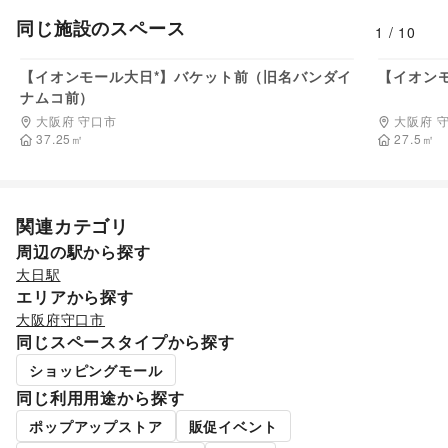
同じ施設のスペース
1
/
10
165,000
円/日
【イオンモール大日*】バケット前（旧名バンダイ
【イオンモ
ナムコ前）
大阪府 守口市
大阪府 
37.25
㎡
27.5
㎡
関連カテゴリ
周辺の駅から探す
大日駅
エリアから探す
大阪府
守口市
同じスペースタイプから探す
ショッピングモール
同じ利用用途から探す
ポップアップストア
販促イベント