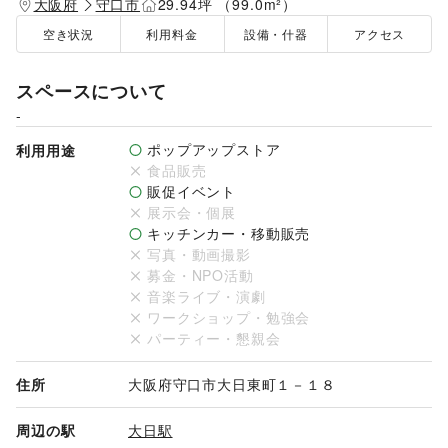
大阪府
守口市
29.94坪 （99.0m²）
空き状況
利用料金
設備・什器
アクセス
スペースについて
-
ポップアップストア
利用用途
食品販売
販促イベント
展示会・個展
キッチンカー・移動販売
写真・動画撮影
募金・NPO活動
音楽ライブ・演劇
ワークショップ・勉強会
パーティー・懇親会
住所
大阪府守口市大日東町１－１８
周辺の駅
大日駅