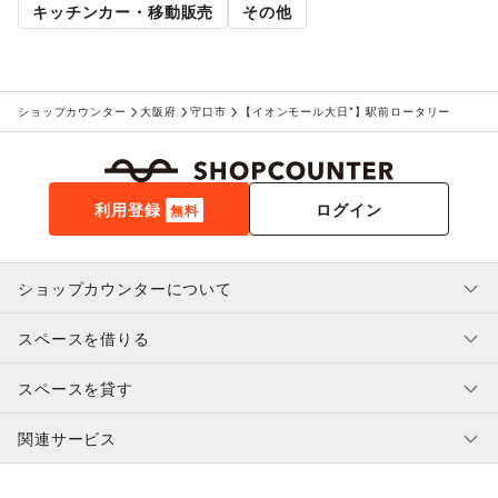
キッチンカー・移動販売
その他
ショップカウンター
大阪府
守口市
【イオンモール大日*】駅前ロータリー
利用登録
ログイン
無料
ショップカウンターについて
スペースを借りる
利用規約・ガイドライン
プライバシーポリシー
スペースを貸す
特定商取引法に基づく表示
スペースを借りたい人へ
ヘルプ・お問い合わせ
はじめてガイド
関連サービス
補償プログラム
ユーザー利用規約
スペースを貸したい方へ
提携パートナー
オーナー利用規約
提携パートナー