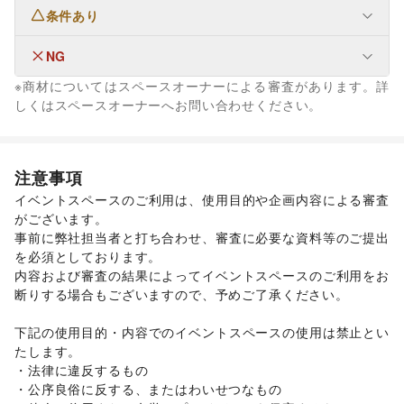
条件あり
フード・飲食
スイーツ・洋菓子
/
和菓子
/
パン
/
お弁当・惣菜
/
軽食・ホットスナック
/
コーヒー・紅茶
/
その他飲料
/
NG
なし
ワイン・洋酒
/
日本酒・焼酎・地酒
/
食材・調味料
/
※商材についてはスペースオーナーによる審査があります。詳
物産展・マルシェ
/
キッチンカー・移動販売
/
ファッション
しくはスペースオーナーへお問い合わせください。
野菜・果物・生鮮食品
/
その他フード・飲食
メンズファッション
/
レディースファッション
/
インテリア・生活雑貨
ユニセックス
/
インナー・ルームウェア
/
インテリア
/
寝具・ベッド
/
家具・家電
/
キッズ・ベビー・マタニティ
/
スポーツ
/
シーズナルウェア
キッチン雑貨・調理器具
/
掃除用品・生活便利品
/
文房具
/
/
ジュエリー・アクセサリー
/
メガネ・アイウェア
/
腕時計
/
注意事項
手芸・ハンドメイド
/
DIY用品・日曜大工
/
靴
/
バッグ・革小物
/
ファッション雑貨
/
和服・着物
/
古着
/
イベントスペースのご利用は、使用目的や企画内容による審査
園芸・ガーデニング
/
花・盆栽・ドライフラワー
/
その他ファッション
がございます。 

犬・猫・ペット
/
日用雑貨
/
食器・陶磁器
/
ビジネス・オフィス
事前に弊社担当者と打ち合わせ、審査に必要な資料等のご提出
その他インテリア・生活雑貨
法人向けサービス
/
オフィス家具・OA機器
/
生活サービス
を必須としております。 

イベント企画・運営
/
その他ビジネス・オフィス
携帯キャリア・格安SIM
/
インターネット・プロバイダ
/
内容および審査の結果によってイベントスペースのご利用をお
その他活動・個人
電気・ガス
/
ウォーターサーバー
/
断りする場合もございますので、予めご了承ください。 

その他活動・個人
ハウスクリーニング・家事代行
/
定期宅配
/
リサイクル雑貨・古本
/
買取査定・金券
/
下記の使用目的・内容でのイベントスペースの使用は禁止とい
ギフト・プレゼント
/
冠婚葬祭
/
資格・習い事
/
リフォーム
/
たします。 

住宅（購入・賃貸）
/
たばこ
/
修理・メンテナンス
/
・法律に違反するもの 

就職・転職・求人
/
その他生活サービス
・公序良俗に反する、またはわいせつなもの 

金融サービス