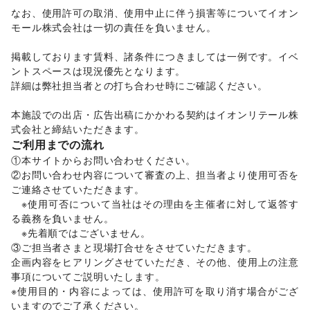
その他アート・デザイン
なお、使用許可の取消、使用中止に伴う損害等についてイオン
レジャー・スポーツ
モール株式会社は一切の責任を負いません。 

旅行・レジャー
/
キャンプ・アウトドア
/
野球
/
サッカー
/
バスケットボール
/
ゴルフ
/
その他レジャー・スポーツ
掲載しております賃料、諸条件につきましては一例です。イベ
車・バイク・モビリティ
ントスペースは現況優先となります。 

車
/
バイク・オートバイ
/
自転車・ロードバイク
/
詳細は弊社担当者との打ち合わせ時にご確認ください。

マイクロモビリティ
/
その他車・バイク・モビリティ
NPO・公共団体
地方公共団体・行政・政府
/
外国団体・大使館
/
募金・寄付
本施設での出店・広告出稿にかかわる契約はイオンリテール株
/
NPO・ボランティア活動
/
その他NPO・公共団体
式会社と締結いただきます。
ご利用までの流れ
①本サイトからお問い合わせください。 

②お問い合わせ内容について審査の上、担当者より使用可否を
ご連絡させていただきます。 

　※使用可否について当社はその理由を主催者に対して返答す
る義務を負いません。 

　※先着順ではございません。 

③ご担当者さまと現場打合せをさせていただきます。 

企画内容をヒアリングさせていただき、その他、使用上の注意
事項についてご説明いたします。 

※使用目的・内容によっては、使用許可を取り消す場合がござ
いますのでご了承ください。 
