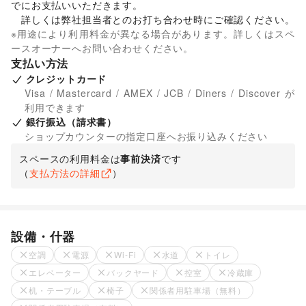
でにお支払いいただきます。 

　詳しくは弊社担当者とのお打ち合わせ時にご確認ください。
※用途により利用料金が異なる場合があります。詳しくはスペ
ースオーナーへお問い合わせください。
支払い方法
クレジットカード
Visa / Mastercard / AMEX / JCB / Diners / Discover が
利用できます
銀行振込（請求書）
ショップカウンターの指定口座へお振り込みください
スペースの利用料金は
事前決済
です
（
支払方法の詳細
）
設備・什器
空調
電源
Wi-Fi
水道
トイレ
エレベーター
バックヤード
控室
冷蔵庫
机・テーブル
椅子
関係者用駐車場（無料）