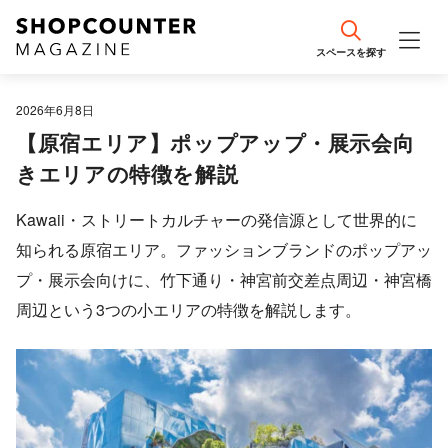
スペースを探す
エリア情報
2026年6月8日
【原宿エリア】ポップアップ・展示会向
事例紹介
きエリアの特徴を解説
編集部おすすめ
Kawaii・ストリートカルチャーの発信源として世界的に
知られる原宿エリア。ファッションブランドのポップアッ
出店計画・戦略のコツ
プ・展示会向けに、竹下通り・神宮前交差点周辺・神宮橋
周辺という3つの小エリアの特徴を解説します。
売場づくり・接客のコツ
流行・最新トレンド
集客・SNS運用のコツ