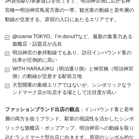
JR原宿駅の表参道口を出てすぐ、明治神宮側に広がる神
宮橋〜明治神宮鳥居方面の一帯。観光客の動線と若年層の
動線が交差する、原宿の入口にあたるエリアです。
@cosme TOKYO、I’m donut?など、最新の集客力ある
旗艦店・話題店が点在
明治神宮の参拝動線でもあり、訪日インバウンド客の
比率が圧倒的に高い
WITH HARAJUKU（明治通り側）と神宮橋（明治神宮
側）の動線が交差する駅前立地
大型開業の集積エリアではないが、シンボリックなラ
ンドマーク店が出店する場として注目度が高い
ファッションブランド出店の観点
：インバウンド客と若年
層の両方を狙うブランド、駅前の視認性を活かしたシンボ
リックな旗艦店・ポップアップ、明治神宮への動線を取り
込むランドマーク型出店に向きます。原宿のシンボル的な