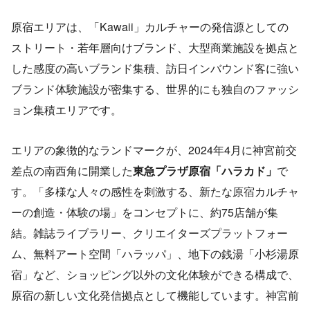
原宿エリアは、「Kawaii」カルチャーの発信源としての
ストリート・若年層向けブランド、大型商業施設を拠点と
した感度の高いブランド集積、訪日インバウンド客に強い
ブランド体験施設が密集する、世界的にも独自のファッシ
ョン集積エリアです。
エリアの象徴的なランドマークが、2024年4月に神宮前交
差点の南西角に開業した
東急プラザ原宿「ハラカド」
で
す。「多様な人々の感性を刺激する、新たな原宿カルチャ
ーの創造・体験の場」をコンセプトに、約75店舗が集
結。雑誌ライブラリー、クリエイターズプラットフォー
ム、無料アート空間「ハラッパ」、地下の銭湯「小杉湯原
宿」など、ショッピング以外の文化体験ができる構成で、
原宿の新しい文化発信拠点として機能しています。神宮前