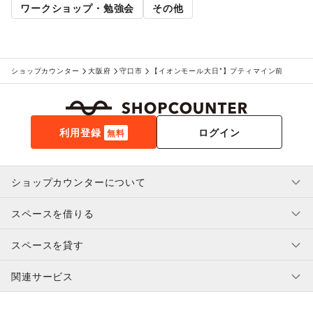
ワークショップ・勉強会
その他
ショップカウンター
大阪府
守口市
【イオンモール大日*】プティマイン前
利用登録
ログイン
無料
ショップカウンターについて
スペースを借りる
利用規約・ガイドライン
プライバシーポリシー
スペースを貸す
特定商取引法に基づく表示
スペースを借りたい人へ
ヘルプ・お問い合わせ
はじめてガイド
関連サービス
補償プログラム
ユーザー利用規約
スペースを貸したい方へ
提携パートナー
オーナー利用規約
提携パートナー