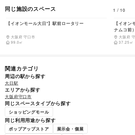
同じ施設のスペース
1
/
10
165,000
円/日
【イオンモール大日*】駅前ロータリー
【イオン
ナムコ前
大阪府 守口市
大阪府 
99.0
㎡
37.25
㎡
関連カテゴリ
周辺の駅から探す
大日駅
エリアから探す
大阪府
守口市
同じスペースタイプから探す
ショッピングモール
同じ利用用途から探す
ポップアップストア
展示会・個展