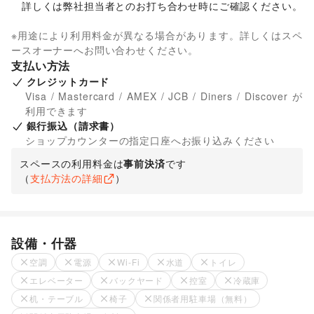
　詳しくは弊社担当者とのお打ち合わせ時にご確認ください。

※用途により利用料金が異なる場合があります。詳しくはスペ
ースオーナーへお問い合わせください。
支払い方法
クレジットカード
Visa / Mastercard / AMEX / JCB / Diners / Discover が
利用できます
銀行振込（請求書）
ショップカウンターの指定口座へお振り込みください
スペースの利用料金は
事前決済
です
（
支払方法の詳細
）
設備・什器
空調
電源
Wi-Fi
水道
トイレ
エレベーター
バックヤード
控室
冷蔵庫
机・テーブル
椅子
関係者用駐車場（無料）