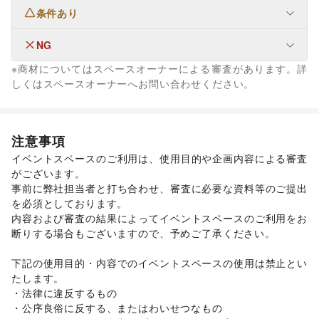
条件あり
ファッション
メンズファッション
/
レディースファッション
/
ユニセックス
/
インナー・ルームウェア
/
NG
なし
キッズ・ベビー・マタニティ
/
スポーツ
/
シーズナルウェア
※商材についてはスペースオーナーによる審査があります。詳
/
ジュエリー・アクセサリー
/
メガネ・アイウェア
/
腕時計
/
フード・飲食
しくはスペースオーナーへお問い合わせください。
靴
/
バッグ・革小物
/
ファッション雑貨
/
和服・着物
/
古着
/
スイーツ・洋菓子
/
和菓子
/
パン
/
お弁当・惣菜
/
その他ファッション
軽食・ホットスナック
/
コーヒー・紅茶
/
その他飲料
/
インテリア・生活雑貨
ワイン・洋酒
/
日本酒・焼酎・地酒
/
食材・調味料
/
インテリア
/
寝具・ベッド
/
家具・家電
/
物産展・マルシェ
/
キッチンカー・移動販売
/
注意事項
キッチン雑貨・調理器具
/
掃除用品・生活便利品
/
文房具
/
野菜・果物・生鮮食品
/
その他フード・飲食
イベントスペースのご利用は、使用目的や企画内容による審査
手芸・ハンドメイド
/
DIY用品・日曜大工
/
ビジネス・オフィス
がございます。 

園芸・ガーデニング
/
花・盆栽・ドライフラワー
/
法人向けサービス
/
オフィス家具・OA機器
/
事前に弊社担当者と打ち合わせ、審査に必要な資料等のご提出
犬・猫・ペット
/
日用雑貨
/
食器・陶磁器
/
イベント企画・運営
/
その他ビジネス・オフィス
を必須としております。 

その他インテリア・生活雑貨
その他活動・個人
生活サービス
内容および審査の結果によってイベントスペースのご利用をお
その他活動・個人
携帯キャリア・格安SIM
/
インターネット・プロバイダ
/
断りする場合もございますので、予めご了承ください。 

電気・ガス
/
ウォーターサーバー
/
ハウスクリーニング・家事代行
/
定期宅配
/
下記の使用目的・内容でのイベントスペースの使用は禁止とい
リサイクル雑貨・古本
/
買取査定・金券
/
たします。 

ギフト・プレゼント
/
冠婚葬祭
/
資格・習い事
/
リフォーム
/
・法律に違反するもの 

住宅（購入・賃貸）
/
たばこ
/
修理・メンテナンス
/
・公序良俗に反する、またはわいせつなもの 
