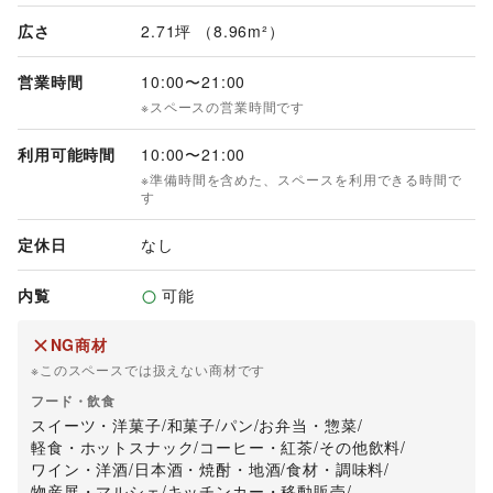
広さ
2.71坪 （8.96m²）
営業時間
10:00
〜
21:00
※スペースの営業時間です
利用可能時間
10:00
〜
21:00
※準備時間を含めた、スペースを利用できる時間で
す
定休日
なし
内覧
可能
NG商材
※このスペースでは扱えない商材です
フード・飲食
スイーツ・洋菓子
/
和菓子
/
パン
/
お弁当・惣菜
/
軽食・ホットスナック
/
コーヒー・紅茶
/
その他飲料
/
ワイン・洋酒
/
日本酒・焼酎・地酒
/
食材・調味料
/
物産展・マルシェ
/
キッチンカー・移動販売
/