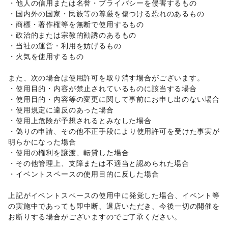
就職・転職・求人
/
その他生活サービス
・他人の信用または名誉・プライバシーを侵害するもの 

金融サービス
・国内外の国家・民族等の尊厳を傷つける恐れのあるもの 

クレジットカード
/
保険
/
銀行
/
住宅ローン
/
証券・FX
/
・商標・著作権等を無断で使用するもの 

不動産投資
/
その他金融サービス
・政治的または宗教的勧誘のあるもの 

子育て・教育
・当社の運営・利用を妨げるもの 

ベビー用品
/
ランドセル
/
学習教材・通信教育
/
・火気を使用するもの 

子供向け教室・レッスン
/
塾・家庭教師
/
おもちゃ・絵本
/
その他子育て・教育
また、次の場合は使用許可を取り消す場合がございます。 

美容・健康・医療
・使用目的・内容が禁止されているものに該当する場合 

ジム・フィットネス
/
ダイエット・健康グッズ
/
・使用目的・内容等の変更に関して事前にお申し出のない場合 

美容・コスメ・香水
/
ヘアケア・シャンプー
/
美容家電
/
・使用規定に違反のあった場合 

ヘアサロン・ネイルサロン
/
マッサージ・整体
/
・使用上危険が予想されるとみなした場合 

エステ・美容サービス
/
健康食品・サプリメント
/
・偽りの申請、その他不正手段により使用許可を受けた事実が
女性用品・フェムテック
/
コンタクトレンズ
/
医療・医薬品
明らかになった場合 

/
その他美容・健康
・使用の権利を譲渡、転貸した場合 

エンタメ・ガジェット
PC・スマートフォン
/
スマホアクセサリー
/
ガジェット
/
・その他管理上、支障または不適当と認められた場合 

ゲーム
/
アニメ
/
コミック・マンガ
/
アイドル・芸能人
/
・イベントスペースの使用目的に反した場合 

おもちゃ・ホビー
/
楽器・音楽機材
/
CD・DVD・本・雑誌
/
Webメディア・アプリ
/
テレビ・ドラマ
/
映画
/
上記がイベントスペースの使用中に発覚した場合、イベント等
音楽・ライブ
/
演劇
/
占い
/
公営競技・宝くじ
/
の実施中であっても即中断、退店いただき、今後一切の開催を
その他エンタメ・ガジェット
お断りする場合がございますのでご了承ください。 

アート・デザイン