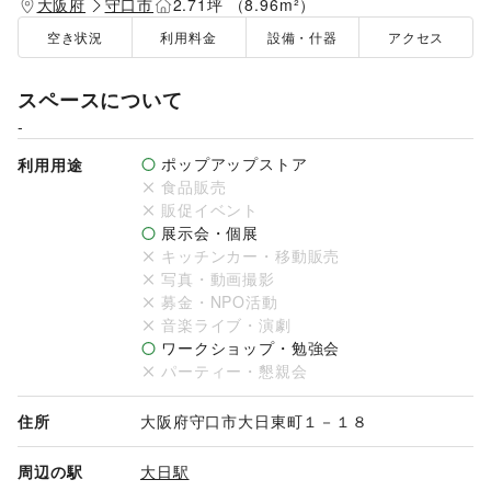
大阪府
守口市
2.71坪 （8.96m²）
空き状況
利用料金
設備・什器
アクセス
スペースについて
-
ポップアップストア
利用用途
食品販売
販促イベント
展示会・個展
キッチンカー・移動販売
写真・動画撮影
募金・NPO活動
音楽ライブ・演劇
ワークショップ・勉強会
パーティー・懇親会
住所
大阪府守口市大日東町１－１８
周辺の駅
大日駅