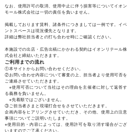
絵画・書
/
写真・イラストレーション
/
立体作品・彫刻
/
なお、使用許可の取消、使用中止に伴う損害等についてイオン
その他アート・デザイン
モール株式会社は一切の責任を負いません。 

レジャー・スポーツ
旅行・レジャー
/
キャンプ・アウトドア
/
野球
/
サッカー
/
掲載しております賃料、諸条件につきましては一例です。イベ
バスケットボール
/
ゴルフ
/
その他レジャー・スポーツ
ントスペースは現況優先となります。 

車・バイク・モビリティ
詳細は弊社担当者との打ち合わせ時にご確認ください。

車
/
バイク・オートバイ
/
自転車・ロードバイク
/
マイクロモビリティ
/
その他車・バイク・モビリティ
本施設での出店・広告出稿にかかわる契約はイオンリテール株
NPO・公共団体
地方公共団体・行政・政府
/
外国団体・大使館
/
募金・寄付
式会社と締結いただきます。
/
NPO・ボランティア活動
/
その他NPO・公共団体
ご利用までの流れ
①本サイトからお問い合わせください。 

②お問い合わせ内容について審査の上、担当者より使用可否を
ご連絡させていただきます。 

　※使用可否について当社はその理由を主催者に対して返答す
る義務を負いません。 

　※先着順ではございません。 

③ご担当者さまと現場打合せをさせていただきます。 

企画内容をヒアリングさせていただき、その他、使用上の注意
事項についてご説明いたします。 

※使用目的・内容によっては、使用許可を取り消す場合がござ
いますのでご了承ください。 
