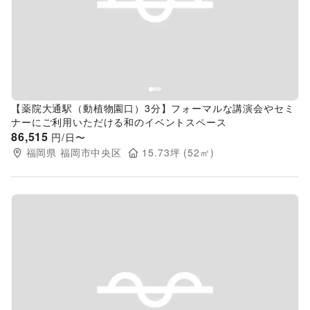
Previous slide
Next s
【薬院大通駅（動植物園口）3分】フォーマルな講演会やセミ
ナーにご利用いただける和のイベントスペース
86,515
円/日〜
福岡県
福岡市中央区
15.73
坪 (
52
㎡)
Previous slide
Next s