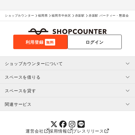
ショップカウンター
福岡県
福岡市中央区
赤坂駅
赤坂駅 パーティー・懇親会
利用登録
ログイン
無料
ショップカウンターについて
スペースを借りる
利用規約・ガイドライン
プライバシーポリシー
スペースを貸す
特定商取引法に基づく表示
スペースを借りたい人へ
ヘルプ・お問い合わせ
はじめてガイド
関連サービス
補償プログラム
ユーザー利用規約
スペースを貸したい方へ
提携パートナー
オーナー利用規約
提携パートナー
SHOPCOUNTER MAGAZINE
運営会社
採用情報
プレスリリース
ショップカウンターエンタープライズ