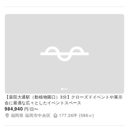
Previous slide
Next s
【薬院大通駅（動植物園口）3分】クローズドイベントや展示
会に最適な広々としたイベントスペース
984,940
円/日〜
福岡県
福岡市中央区
177.26
坪 (
586
㎡)