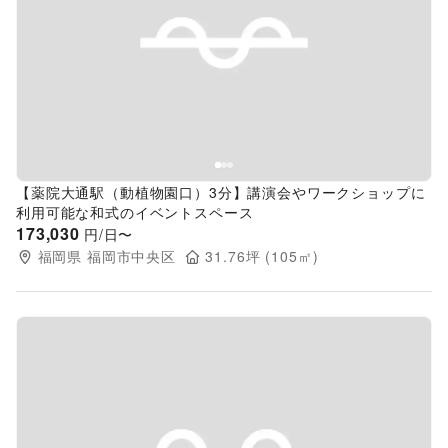
Previous slide
Next s
【薬院大通駅（動植物園口）3分】講演会やワークショップに
利用可能な和式のイベントスペース
173,030
円/日〜
福岡県
福岡市中央区
31.76
坪 (
105
㎡)