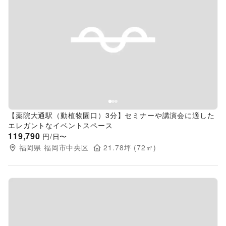
Previous slide
Next s
【薬院大通駅（動植物園口）3分】セミナーや講演会に適した
エレガントなイベントスペース
119,790
円/日〜
福岡県
福岡市中央区
21.78
坪 (
72
㎡)