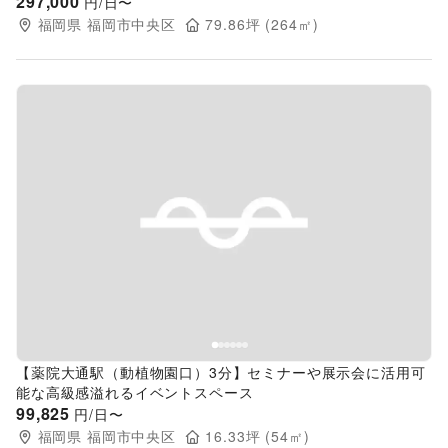
297,000
円/日〜
福岡県
福岡市中央区
79.86
坪 (
264
㎡)
Previous slide
Next s
【薬院大通駅（動植物園口）3分】セミナーや展示会に活用可
能な高級感溢れるイベントスペース
99,825
円/日〜
福岡県
福岡市中央区
16.33
坪 (
54
㎡)