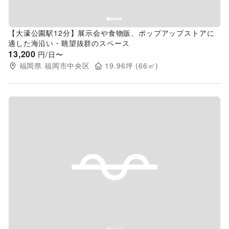
【大濠公園駅12分】展示会や食物販、ポップアップストアに
適した海沿い・眺望抜群のスペース
13,200
円/日〜
福岡県
福岡市中央区
19.96
坪 (
66
㎡)
Previous slide
Next s