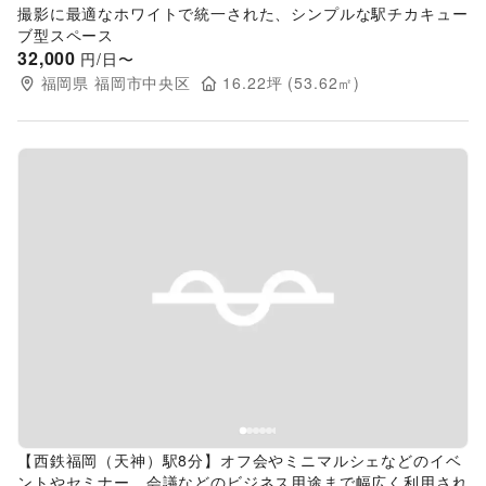
撮影に最適なホワイトで統一された、シンプルな駅チカキュー
ブ型スペース
32,000
円/日〜
福岡県
福岡市中央区
16.22
坪 (
53.62
㎡)
Previous slide
Next s
【西鉄福岡（天神）駅8分】オフ会やミニマルシェなどのイベ
ントやセミナー、会議などのビジネス用途まで幅広く利用され