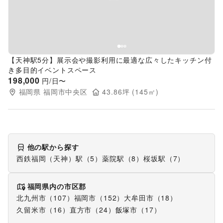
【天神駅5分】展示会や撮影利用に最適な広々したキッチン付
き多目的イベントスペース
198,000
円/日〜
福岡県
福岡市中央区
43.86
坪 (
145
㎡)
他の駅から探す
西鉄福岡（天神）駅（5）
薬院駅（8）
桜坂駅（7）
福岡県
内の市区郡
北九州市（107）
福岡市（152）
大牟田市（18）
久留米市（16）
直方市（24）
飯塚市（17）