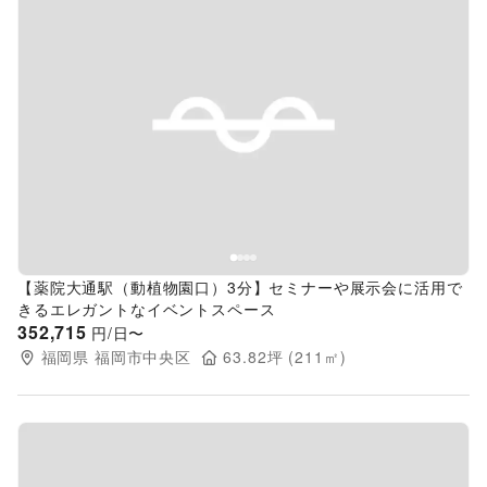
Previous slide
Next s
【薬院大通駅（動植物園口）3分】セミナーや展示会に活用で
きるエレガントなイベントスペース
352,715
円/日〜
福岡県
福岡市中央区
63.82
坪 (
211
㎡)