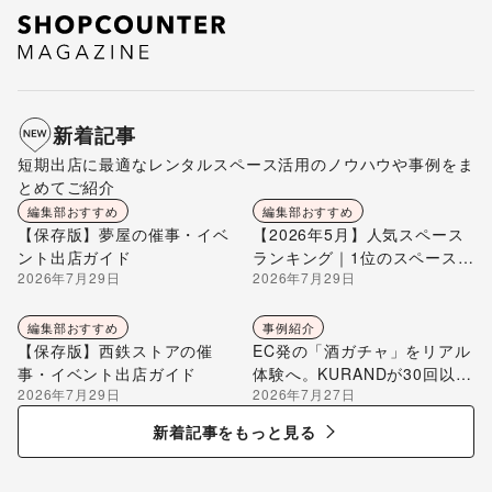
新着記事
短期出店に最適なレンタルスペース活用のノウハウや事例をま
とめてご紹介
編集部おすすめ
編集部おすすめ
【保存版】夢屋の催事・イベ
【2026年5月】人気スペース
ント出店ガイド
ランキング｜1位のスペースを
2026年7月29日
2026年7月29日
編集部が解説
編集部おすすめ
事例紹介
【保存版】西鉄ストアの催
EC発の「酒ガチャ」をリアル
事・イベント出店ガイド
体験へ。KURANDが30回以上
2026年7月29日
2026年7月27日
のポップアップ出店で届け
る“新しいお酒との出会い”
新着記事をもっと見る