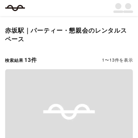
赤坂駅｜パーティー・懇親会のレンタルス
ペース
13
件
1
〜
13
件を表示
検索結果
Previous slide
Next s