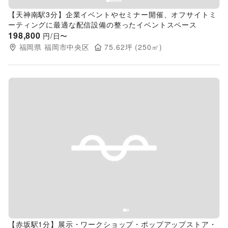
【天神南駅3分】企業イベントやセミナー開催、オフサイトミ
ーティングに最適な配信設備の整ったイベントスペース
198,800
円/日〜
福岡県
福岡市中央区
75.62
坪 (
250
㎡)
Previous slide
Next s
【赤坂駅1分】展示・ワークショップ・ポップアップストア・