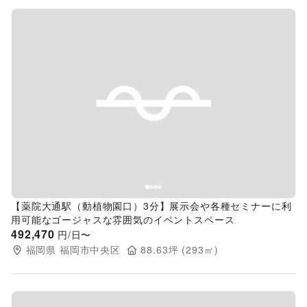
Previous slide
Next s
【薬院大通駅（動植物園口）3分】展示会や各種セミナーに利
用可能なゴージャスな雰囲気のイベントスペース
492,470
円/日〜
福岡県
福岡市中央区
88.63
坪 (
293
㎡)