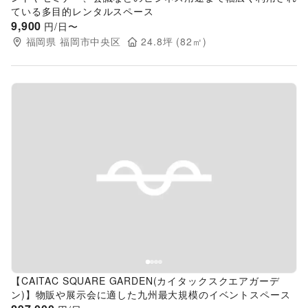
ている多目的レンタルスペース
9,900
円/日〜
福岡県
福岡市中央区
24.8
坪 (
82
㎡)
Previous slide
Next s
【CAITAC SQUARE GARDEN(カイタックスクエアガーデ
ン)】物販や展示会に適した九州最大規模のイベントスペース