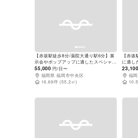
Previous slide
Next slide
Pr
【赤坂駅徒歩8分/薬院大通り駅6分】展
【赤坂
示会やポップアップに適したスペシャル
に適し
な路面スペース ハンガーやトルソー、
55,000
り路面
23,10
円/日〜
什器も全て揃っているので準備の負担も
福岡県
福岡市中央区
福岡
最小限！
16.69
坪 (
55.2
㎡)
10.
Previous slide
Next slide
Pr