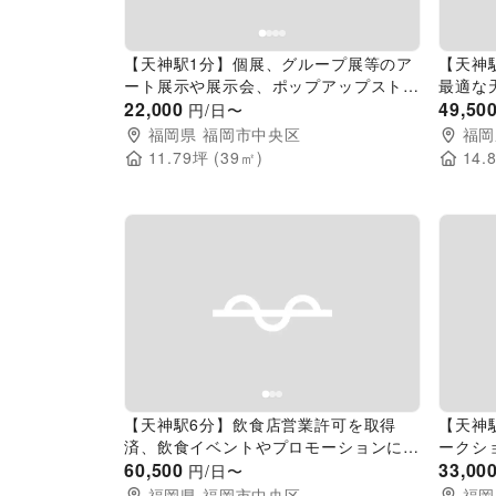
【天神駅1分】個展、グループ展等のア
【天神
ート展示や展示会、ポップアップストア
最適な
に最適な新天町地下のレンタルギャラリ
22,000
階にあ
49,50
円/日〜
ースペース
福岡県
福岡市中央区
福岡
11.79
坪 (
39
㎡)
14.
Previous slide
Next slide
Pr
【天神駅6分】飲食店営業許可を取得
【天神
済、飲食イベントやプロモーションに最
ークシ
適なアクセス抜群のカウンター付きイベ
60,500
クセス
33,00
円/日〜
ントスペース
福岡県
福岡市中央区
福岡