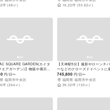
52
坪 (
48
㎡)
16.22
坪 (
53.62
㎡)
evious slide
Next slide
Previous slide
AC SQUARE GARDEN(カイタ
【天神駅5分】撮影やローンチ
クエアガーデン)】物販や展示会
ーなどのクローズドイベントに
た九州最大規模のイベントスペー
00
練されたイベントスペース(チャ
745,800
円/日〜
円/日〜
県
福岡市中央区
福岡県
福岡市中央区
86
坪 (
264
㎡)
39.32
坪 (
130
㎡)