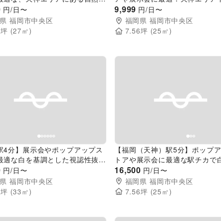
込む開放的な路面スペース
0
ある白基調のイベントスペース
9,999
円/日〜
円/日〜
県
福岡市中央区
福岡県
福岡市中央区
6
坪 (
27
㎡)
7.56
坪 (
25
㎡)
evious slide
Next slide
Previous slide
駅4分】展示会やポップアップス
【福岡（天神）駅5分】ポップ
最適な白を基調とした視認性抜群
トアや展示会に最適な駅チカで
スペース
0
ーを基調とした視認性抜群のレ
16,500
円/日〜
円/日〜
ペース
県
福岡市中央区
福岡県
福岡市中央区
8
坪 (
33
㎡)
7.56
坪 (
25
㎡)