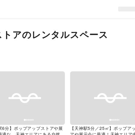
ストアのレンタルスペース
evious slide
Next slide
Previous slide
駅6分】ポップアップストアや展
【天神駅5分／25㎡】ポップア
最適な、天神エリアにある自然光
アや展示会に最適！天神エリア