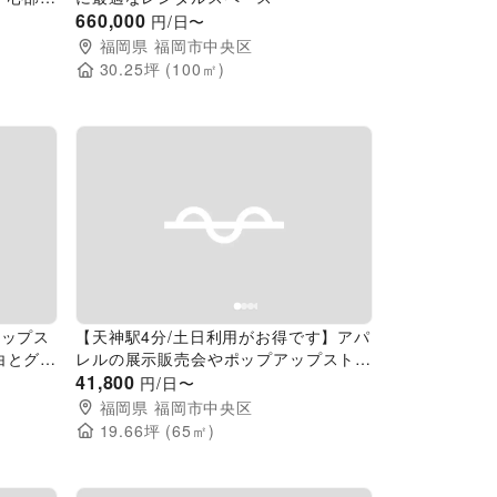
660,000
円/日〜
福岡県
福岡市中央区
30.25
坪 (
100
㎡)
Next slide
Previous slide
Next slide
アップス
【天神駅4分/土日利用がお得です】アパ
白とグレ
レルの展示販売会やポップアップストア
ンタルス
に最適な白壁・コンクリート調のイベン
41,800
円/日〜
トスペース
福岡県
福岡市中央区
19.66
坪 (
65
㎡)