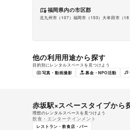
福岡県
内の市区郡
北九州市（107）
福岡市（153）
大牟田市（18
他の利用用途から探す
目的別にレンタルスペースを見つけよう
食品販売
販促イベン
写真・動画撮影
募金・NPO活動
赤坂駅
×スペースタイプから
理想のレンタルスペースを見つけよう
飲食・エンターテインメント
ギャラリー・貸し画廊
路面
レストラン・飲食店・バー