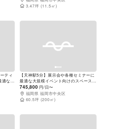
3.47
坪 (
11.5
㎡)
Next slide
Previous slide
Next slide
パーティ
【天神駅5分】展示会や各種セミナーに
最適な洗
最適な大規模イベント向けのスペース
ペル)
(ラウンジ)
745,800
円/日〜
福岡県
福岡市中央区
60.5
坪 (
200
㎡)