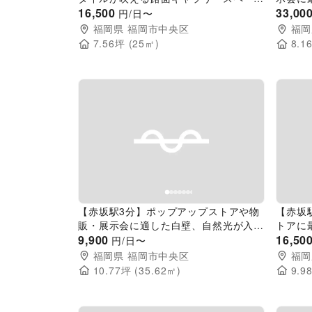
（25㎡）
16,500
が差し
33,00
円/日〜
福岡県
福岡市中央区
福岡
7.56
坪 (
25
㎡)
8.1
Previous slide
Next slide
Pr
【赤坂駅3分】ポップアップストアや物
【赤坂
販・展示会に適した白壁、自然光が入る
トアに
天神・大名エリアのスペース
9,900
の路面
16,50
円/日〜
福岡県
福岡市中央区
福岡
10.77
坪 (
35.62
㎡)
9.9