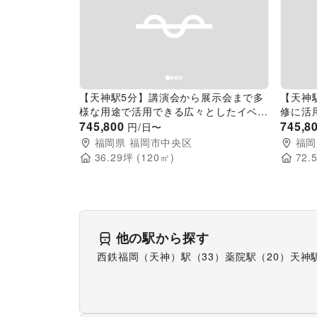
Previous slide
Next slide
Pr
【天神駅5分】講演会から展示会まで多
【天神
様な用途で活用できる広々としたイベン
修に活
トスペース(レストラン)
745,800
イベン
745,8
円/日〜
福岡県
福岡市中央区
福岡
36.29
坪 (
120
㎡)
72.
他の駅から探す
西鉄福岡（天神）駅（33）
薬院駅（20）
天神