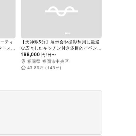
Next slide
Previous slide
Next slide
パーティ
【天神駅5分】展示会や撮影利用に最適
ントスペ
な広々したキッチン付き多目的イベント
スペース
198,000
円/日〜
福岡県
福岡市中央区
43.86
坪 (
145
㎡)