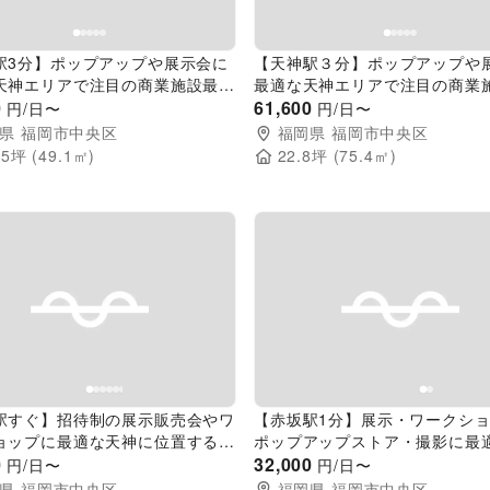
駅3分】ポップアップや展示会に
【天神駅３分】ポップアップや
天神エリアで注目の商業施設最上
最適な天神エリアで注目の商業
る貸し会議室
0
階にある貸し会議室
61,600
円/日〜
円/日〜
県
福岡市中央区
福岡県
福岡市中央区
85
坪 (
49.1
㎡)
22.8
坪 (
75.4
㎡)
evious slide
Next slide
Previous slide
駅すぐ】招待制の展示販売会やワ
【赤坂駅1分】展示・ワークシ
ョップに最適な天神に位置するア
ポップアップストア・撮影に最
環境良好なイベントスペース
0
イトで統一された、シンプルな
32,000
円/日〜
円/日〜
ューブ型スペース
県
福岡市中央区
福岡県
福岡市中央区