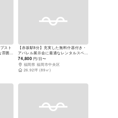
Next slide
Previous slide
Next slide
ップスト
【赤坂駅8分】充実した無料什器付き・
な雰囲気
アパレル展示会に最適なレンタルスペー
ス
74,800
円/日〜
福岡県
福岡市中央区
26.92
坪 (
89
㎡)
Next slide
Previous slide
Next slide