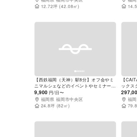
12.72
坪 (
42.08
㎡)
14.
Previous slide
Next slide
Pr
【西鉄福岡（天神）駅8分】オフ会やミ
【CAIT
ニマルシェなどのイベントやセミナー、
ックス
会議などのビジネス用途まで幅広く利用
9,900
に適し
297,0
円/日〜
されている多目的レンタルスペース
ス
福岡県
福岡市中央区
福岡
24.8
坪 (
82
㎡)
79.