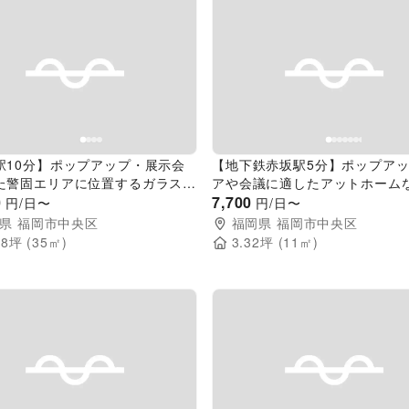
evious slide
Next slide
Previous slide
駅10分】ポップアップ・展示会
【地下鉄赤坂駅5分】ポップア
た警固エリアに位置するガラス張
アや会議に適したアットホーム
のスペース
0
のレンタルスペース
7,700
円/日〜
円/日〜
県
福岡市中央区
福岡県
福岡市中央区
58
坪 (
35
㎡)
3.32
坪 (
11
㎡)
evious slide
Next slide
Previous slide