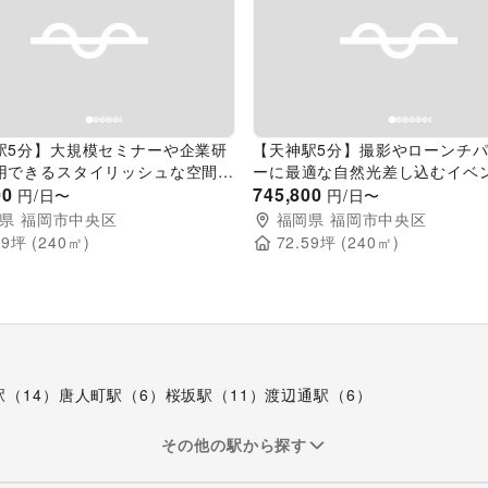
evious slide
Next slide
Previous slide
駅5分】大規模セミナーや企業研
【天神駅5分】撮影やローンチ
用できるスタイリッシュな空間の
ーに最適な自然光差し込むイベ
トスペース(ルビーノ)
00
ース(アッズーロ)
745,800
円/日〜
円/日〜
県
福岡市中央区
福岡県
福岡市中央区
59
坪 (
240
㎡)
72.59
坪 (
240
㎡)
駅（14）
唐人町駅（6）
桜坂駅（11）
渡辺通駅（6）
その他の駅から探す