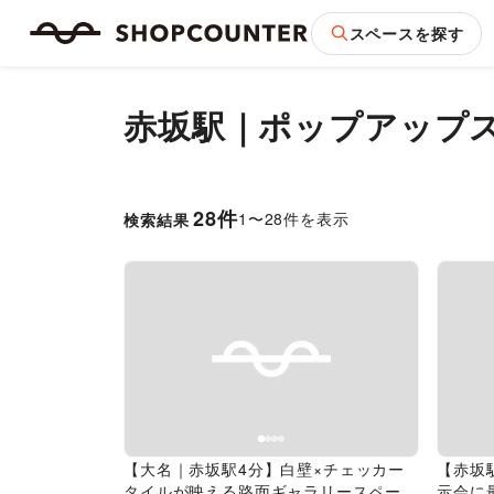
スペースを探す
赤坂駅｜ポップアップ
28
件
1
〜
28
件を表示
検索結果
Previous slide
Next slide
Pr
【大名｜赤坂駅4分】白壁×チェッカー
【赤坂
タイルが映える路面ギャラリースペース
示会に