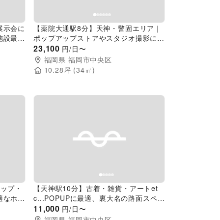
展示会に
【薬院大通駅8分】天神・警固エリア｜
施設最上
ポップアップストアやスタジオ撮影に利
用可能なレンタルスペース
23,100
円/日〜
福岡県
福岡市中央区
10.28
坪 (
34
㎡)
Next slide
Previous slide
Next slide
ョップ・
【天神駅10分】古着・雑貨・アートet
適なホワ
c...POPUPに最適、裏大名の路面スペー
駅チカキ
ス
11,000
円/日〜
福岡県
福岡市中央区