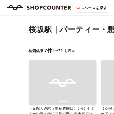
スペースを探す
桜坂駅｜パーティー・
7
件
1
〜
7
件を表示
検索結果
Previous slide
Next slide
Pr
【薬院大通駅（動植物園口）3分】セミ
【薬院
ナーや展示会に活用可能な高級感溢れる
ーズド