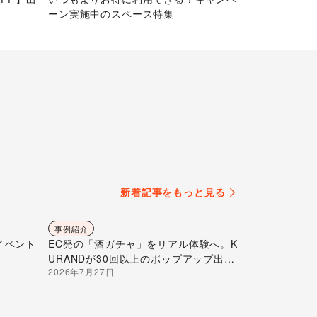
ーン実施中のスペース特集
新着記事をもっと見る
事例紹介
イベント
EC発の「酒ガチャ」をリアル体験へ。K
URANDが30回以上のポップアップ出店
2026年7月27日
で届ける“新しいお酒との出会い”