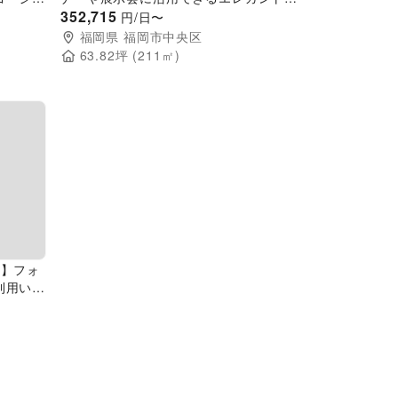
イベントスペース
352,715
円/日〜
福岡県
福岡市中央区
63.82
坪 (
211
㎡)
Next slide
分】フォ
利用いた