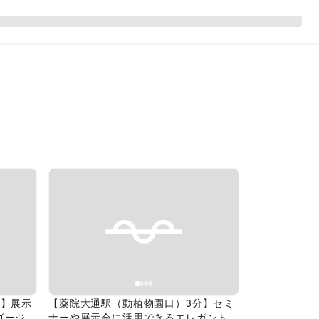
Next slide
Previous slide
Next slide
分】展示
【薬院大通駅（動植物園口）3分】セミ
ゴージャ
ナーや展示会に活用できるエレガントな