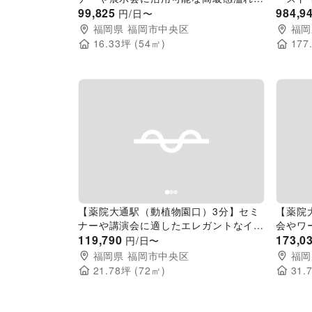
イベントスペース
99,825
したイ
984,9
円/日〜
福岡県
福岡市中央区
福岡
16.33
坪 (
54
㎡)
177
Previous slide
Next slide
Pr
【薬院大通駅（動植物園口）3分】セミ
【薬院
ナーや講演会に適したエレガントなイベ
会やワ
ントスペース
119,790
イベン
173,0
円/日〜
福岡県
福岡市中央区
福岡
21.78
坪 (
72
㎡)
31.