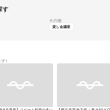
探す
その他
貸し会議室
ップ！
26年8月更新】リピート利用の多い
【横浜市営地下鉄｜最大50％O