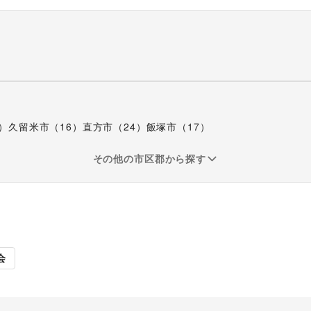
）
久留米市（16）
直方市（24）
飯塚市（17）
その他の市区郡から探す
販促イベント
展示会・個
会