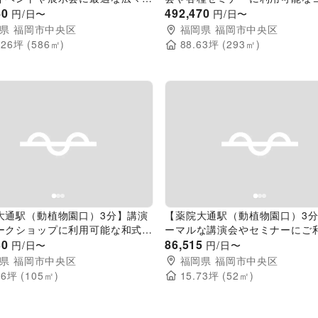
ベントスペース
40
スな雰囲気のイベントスペース
492,470
円/日〜
円/日〜
県
福岡市中央区
福岡県
福岡市中央区
.26
坪 (
586
㎡)
88.63
坪 (
293
㎡)
evious slide
Next slide
Previous slide
大通駅（動植物園口）3分】講演
【薬院大通駅（動植物園口）3
ークショップに利用可能な和式の
ーマルな講演会やセミナーにご
トスペース
30
だける和のイベントスペース
86,515
円/日〜
円/日〜
県
福岡市中央区
福岡県
福岡市中央区
76
坪 (
105
㎡)
15.73
坪 (
52
㎡)