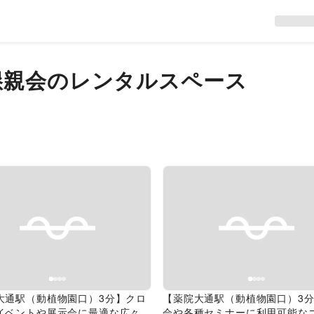
懇親会のレンタルスペース
evious slide
Next slide
Previous slide
大通駅（動植物園口）3分】クロ
【薬院大通駅（動植物園口）3
イベントや展示会に最適な広々と
会や各種セミナーに利用可能な