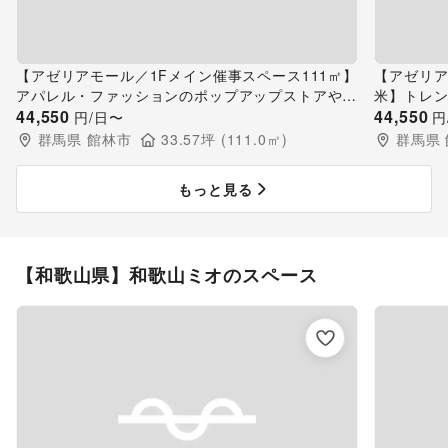
【アゼリアモール／1Fメイン催事スペース111㎡】
【アゼリア
アパレル・ファッションのポップアップストアや物
米】トレ
産展会場に適した1F催事イベントスペース
44,550
プアップス
44,550
円/日〜
円
群馬県
館林市
33.57
坪 (
111.0
㎡)
群馬県
もっと見る
【和歌山県】和歌山ミオのスペース