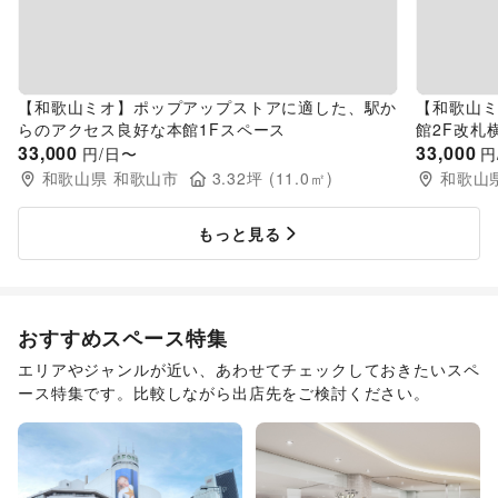
【和歌山ミオ】ポップアップストアに適した、駅か
【和歌山
らのアクセス良好な本館1Fスペース
館2F改札
33,000
33,000
円/日〜
円
和歌山県
和歌山市
3.32
坪 (
11.0
㎡)
和歌山
もっと見る
おすすめスペース特集
エリアやジャンルが近い、あわせてチェックしておきたいスペ
ース特集です。比較しながら出店先をご検討ください。