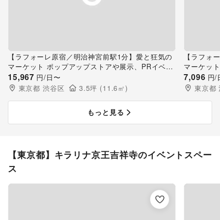
【ラフォーレ原宿／明治神宮前駅1分】愛と狂気の
【ラフォー
マーケット ポップアップストアや展示、PRイベン
マーケット
トに最適、販売スタッフ不要なイベントスペース
15,967
トに最適
7,096
円/日〜
円/
(スペース中)
(スペース小
東京都
渋谷区
3.5
坪 (
11.6
㎡)
東京都
もっと見る
【東京都】キラリナ京王吉祥寺のイベントスペー
ス