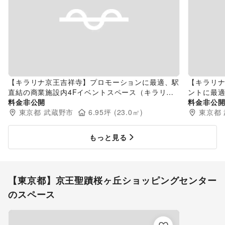
【キラリナ京王吉祥寺】プロモーションに最適、駅
【キラリ
直結の商業施設内4Fイベントスペース（キラリナ
ントに最適
広場）
料金非公開
ペース
料金非公
東京都
武蔵野市
6.95
坪 (
23.0
㎡)
東京都
もっと見る
【東京都】京王聖蹟桜ヶ丘ショッピングセンター
のスペース