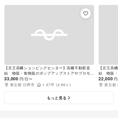
【京王高幡ショッピングセンター】高幡不動駅直
【京王高
結 物販・食物販のポップアップストアやプロモー
結 物販
ションに最適な改札正面のイベントスペース
33,000
ションに
22,000
円/日〜
円
東京都
日野市
1.47
坪 (
4.86
㎡)
東京都
もっと見る