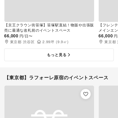
【京王クラウン街笹塚】笹塚駅直結！物販や出張販
【フレン
売に最適な改札前のイベントスペース
メインエ
66,000
66,000
円/日〜
円
東京都
渋谷区
2.99
坪 (
9.9
㎡)
東京都
もっと見る
【東京都】ラフォーレ原宿のイベントスペース