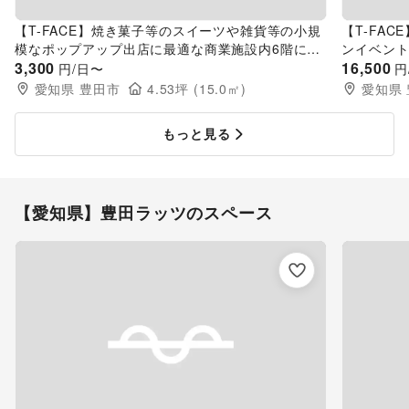
【T-FACE】焼き菓子等のスイーツや雑貨等の小規
【T-FA
模なポップアップ出店に最適な商業施設内6階にあ
ンイベント
る小規模スペース
3,300
階連絡通
16,500
円/日〜
円
愛知県
豊田市
4.53
坪 (
15.0
㎡)
愛知県
もっと見る
【愛知県】豊田ラッツのスペース