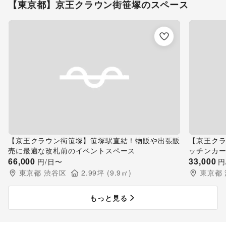
【東京都】京王クラウン街笹塚のスペース
【京王クラウン街笹塚】笹塚駅直結！物販や出張販
【京王ク
売に最適な改札前のイベントスペース
ッチンカ
66,000
33,000
円/日〜
円
東京都
渋谷区
2.99
坪 (
9.9
㎡)
東京都
もっと見る