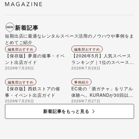
新着記事
短期出店に最適なレンタルスペース活用のノウハウや事例をま
とめてご紹介
編集部おすすめ
編集部おすすめ
【保存版】夢屋の催事・イベ
【2026年5月】人気スペース
ント出店ガイド
ランキング｜1位のスペースを
2026年7月29日
2026年7月29日
編集部が解説
編集部おすすめ
事例紹介
【保存版】西鉄ストアの催
EC発の「酒ガチャ」をリアル
事・イベント出店ガイド
体験へ。KURANDが30回以上
2026年7月29日
2026年7月27日
のポップアップ出店で届け
る“新しいお酒との出会い”
新着記事をもっと見る