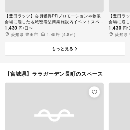
【豊田ラッツ】会員獲得PRプロモーションや物販
【豊田ラッ
会場に適した地域密着型商業施設内イベントスペー
会場に適
ス（エレベーター横）
1,430
ス（バロ
1,430
円/日〜
円/
愛知県
豊田市
1.45
坪 (
4.8
㎡)
愛知県
もっと見る
【宮城県】ララガーデン長町のスペース