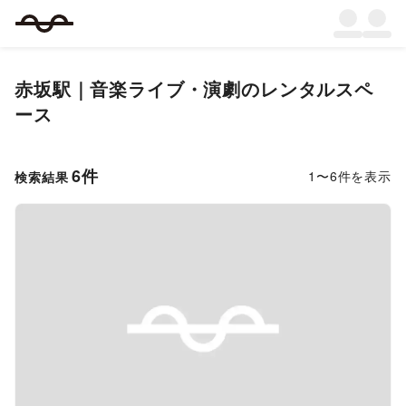
赤坂駅｜音楽ライブ・演劇のレンタルスペ
ース
6
件
1
〜
6
件を表示
検索結果
Previous slide
Next s