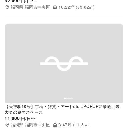
32,000
円/日〜
福岡県
福岡市中央区
16.22
坪 (
53.62
㎡)
Previous slide
Next s
【天神駅10分】古着・雑貨・アートetc...POPUPに最適、裏
大名の路面スペース
11,000
円/日〜
福岡県
福岡市中央区
3.47
坪 (
11.5
㎡)