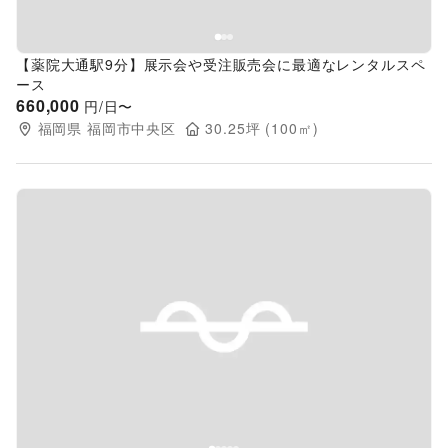
【薬院大通駅9分】展示会や受注販売会に最適なレンタルスペ
ース
660,000
円/日〜
福岡県
福岡市中央区
30.25
坪 (
100
㎡)
Previous slide
Next s