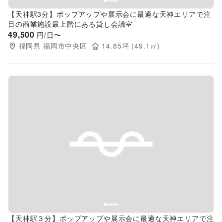
【天神駅3分】ポップアップや展示会に最適な天神エリアで注
目の商業施設最上階にある貸し会議室
49,500
円/日〜
福岡県
福岡市中央区
14.85
坪 (
49.1
㎡)
Previous slide
Next s
【天神駅３分】ポップアップや展示会に最適な天神エリアで注