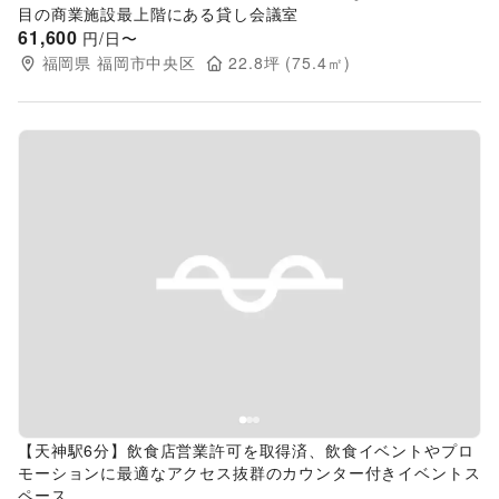
目の商業施設最上階にある貸し会議室
61,600
円/日〜
福岡県
福岡市中央区
22.8
坪 (
75.4
㎡)
Previous slide
Next s
【天神駅6分】飲食店営業許可を取得済、飲食イベントやプロ
モーションに最適なアクセス抜群のカウンター付きイベントス
ペース