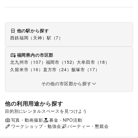
他の駅から探す
西鉄福岡（天神）駅（7）
福岡県
内の市区郡
北九州市（107）
福岡市（152）
大牟田市（18）
久留米市（16）
直方市（24）
飯塚市（17）
その他の市区郡から探す
他の利用用途から探す
目的別にレンタルスペースを見つけよう
ポップアップストア
食品販売
販促イベント
写真・動画撮影
募金・NPO活動
展示会・個展
ワークショップ・勉強会
パーティー・懇親会