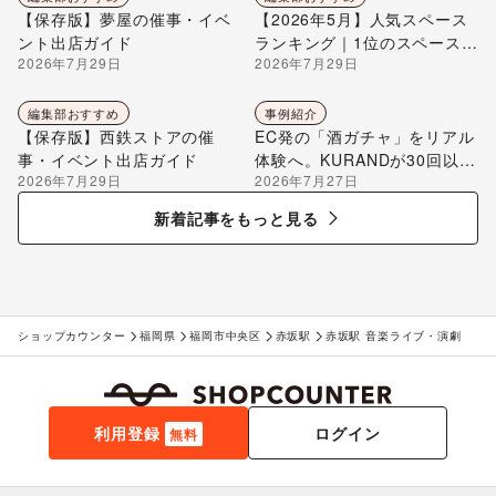
【保存版】夢屋の催事・イベ
【2026年5月】人気スペース
ント出店ガイド
ランキング｜1位のスペースを
2026年7月29日
2026年7月29日
編集部が解説
編集部おすすめ
事例紹介
【保存版】西鉄ストアの催
EC発の「酒ガチャ」をリアル
事・イベント出店ガイド
体験へ。KURANDが30回以上
2026年7月29日
2026年7月27日
のポップアップ出店で届け
る“新しいお酒との出会い”
新着記事をもっと見る
ショップカウンター
福岡県
福岡市中央区
赤坂駅
赤坂駅 音楽ライブ・演劇
利用登録
ログイン
無料