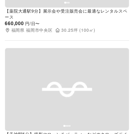
【薬院大通駅9分】展示会や受注販売会に最適なレンタルスペ
ース
660,000
円/日〜
福岡県
福岡市中央区
30.25
坪 (
100
㎡)
Previous slide
Next s