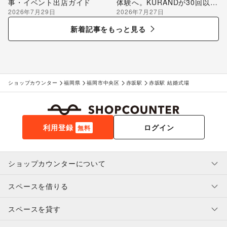
事・イベント出店ガイド
体験へ。KURANDが30回以上
2026年7月29日
2026年7月27日
のポップアップ出店で届け
る“新しいお酒との出会い”
新着記事をもっと見る
ショップカウンター
福岡県
福岡市中央区
赤坂駅
赤坂駅 結婚式場
利用登録
ログイン
無料
ショップカウンターについて
スペースを借りる
利用規約・ガイドライン
プライバシーポリシー
スペースを貸す
特定商取引法に基づく表示
スペースを借りたい人へ
ヘルプ・お問い合わせ
はじめてガイド