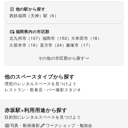
他の駅から探す
西鉄福岡（天神）駅
（
6
）
福岡県
内の市区郡
北九州市
（
107
）
福岡市
（
152
）
大牟田市
（
18
）
久留米市
（
16
）
直方市
（
24
）
飯塚市
（
17
）
その他の市区郡から探す
他のスペースタイプから探す
理想のレンタルスペースを見つけよう
レストラン・飲食店・バー
ギャラリー・貸し画廊
撮影スタジオ
赤坂駅
×利用用途から探す
目的別にレンタルスペースを見つけよう
ポップアップストア
食品販売
販促イベント
写真・動画撮影
ワークショップ・勉強会
展示会・個展