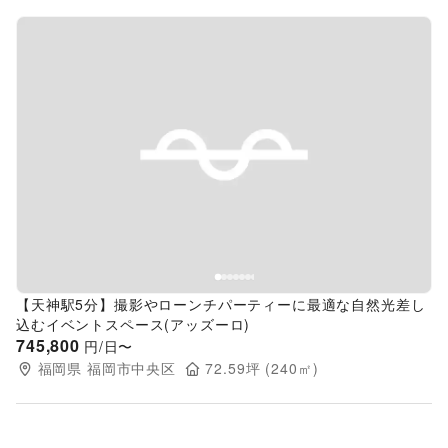
Previous slide
Next s
【天神駅5分】撮影やローンチパーティーに最適な自然光差し
込むイベントスペース(アッズーロ)
745,800
円/日〜
福岡県
福岡市中央区
72.59
坪 (
240
㎡)