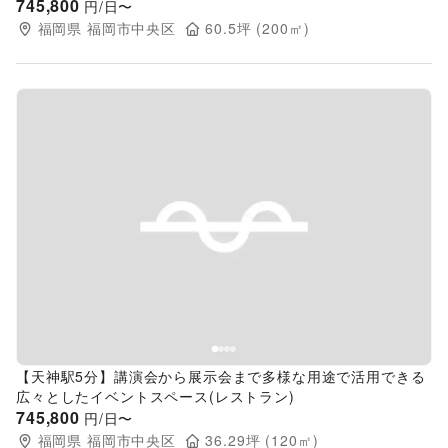
745,800
円/日〜
福岡県
福岡市中央区
60.5
坪 (
200
㎡)
Previous slide
Next s
【天神駅5分】講演会から展示会まで多様な用途で活用できる
広々としたイベントスペース(レストラン)
745,800
円/日〜
福岡県
福岡市中央区
36.29
坪 (
120
㎡)