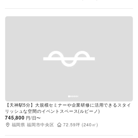
Previous slide
Next s
【天神駅5分】大規模セミナーや企業研修に活用できるスタイ
リッシュな空間のイベントスペース(ルビーノ)
745,800
円/日〜
福岡県
福岡市中央区
72.59
坪 (
240
㎡)