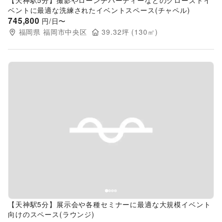
【天神駅5分】撮影やローンチパーティーなどのクローズドイ
ベントに最適な洗練されたイベントスペース(チャペル)
745,800
円/日〜
福岡県
福岡市中央区
39.32
坪 (
130
㎡)
Previous slide
Next s
【天神駅5分】展示会や各種セミナーに最適な大規模イベント
向けのスペース(ラウンジ)