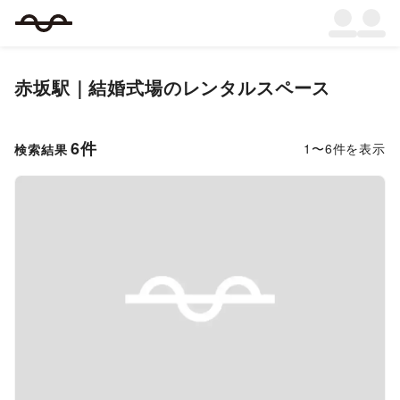
赤坂駅｜結婚式場のレンタルスペース
6
件
1
〜
6
件を表示
検索結果
Previous slide
Next s