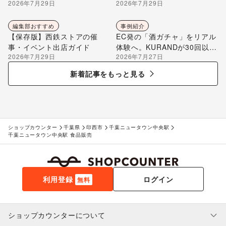
2026年7月29日
2026年7月29日
編集部が解説
編集部おすすめ
事例紹介
【保存版】西鉄ストアの催
EC発の「酒ガチャ」をリアル
事・イベント出店ガイド
体験へ。KURANDが30回以上
2026年7月29日
2026年7月27日
のポップアップ出店で届け
る“新しいお酒との出会い”
新着記事をもっと見る
ショップカウンター
千葉県
印西市
千葉ニュータウン中央駅
千葉ニュータウン中央駅 食品販売
利用登録
ログイン
無料
ショップカウンターについて