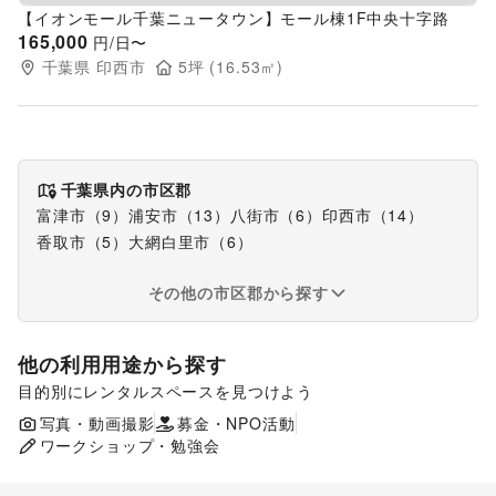
【イオンモール千葉ニュータウン】モール棟1F中央十字路
165,000
円/日〜
千葉県
印西市
5
坪 (
16.53
㎡)
千葉県
内の市区郡
富津市（9）
浦安市（13）
八街市（6）
印西市（14）
香取市（5）
大網白里市（6）
その他の市区郡から探す
他の利用用途から探す
目的別にレンタルスペースを見つけよう
ポップアップストア
販促イベント
写真・動画撮影
募金・NPO活動
展示会・個展
ワークショップ・勉強会