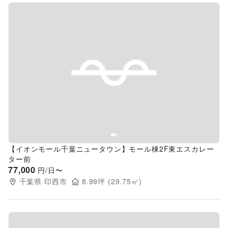
Previous slide
Next s
【イオンモール千葉ニュータウン】モール棟2F東エスカレー
ター前
77,000
円/日〜
千葉県
印西市
8.99
坪 (
29.75
㎡)