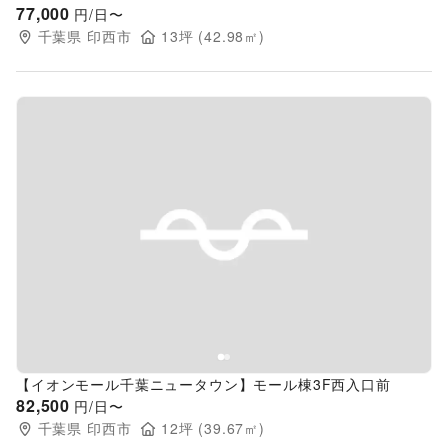
77,000
円/日〜
千葉県
印西市
13
坪 (
42.98
㎡)
Previous slide
Next s
【イオンモール千葉ニュータウン】モール棟3F西入口前
82,500
円/日〜
千葉県
印西市
12
坪 (
39.67
㎡)