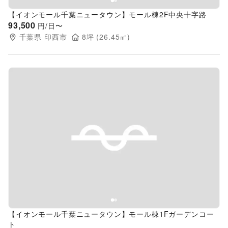
【イオンモール千葉ニュータウン】モール棟2F中央十字路
93,500
円/日〜
千葉県
印西市
8
坪 (
26.45
㎡)
Previous slide
Next s
【イオンモール千葉ニュータウン】モール棟1Fガーデンコー
ト