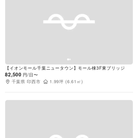
Previous slide
Next s
【イオンモール千葉ニュータウン】モール棟3F東ブリッジ
82,500
円/日〜
千葉県
印西市
1.99
坪 (
6.61
㎡)