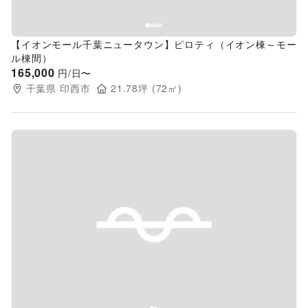
【イオンモール千葉ニュータウン】ピロティ（イオン棟～モー
ル棟間）
165,000
円/日〜
千葉県
印西市
21.78
坪 (
72
㎡)
Previous slide
Next s