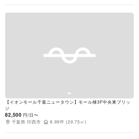
Previous slide
Next s
【イオンモール千葉ニュータウン】モール棟3F中央東ブリッ
ジ
82,500
円/日〜
千葉県
印西市
8.99
坪 (
29.75
㎡)