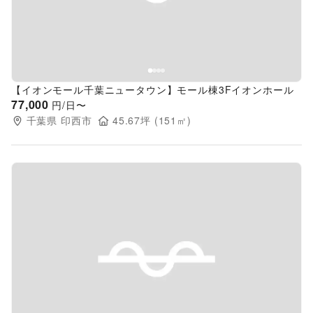
【イオンモール千葉ニュータウン】モール棟3Fイオンホール
77,000
円/日〜
千葉県
印西市
45.67
坪 (
151
㎡)
Previous slide
Next s