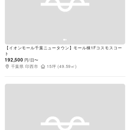
Previous slide
Next s
【イオンモール千葉ニュータウン】モール棟1Fコスモスコー
ト
192,500
円/日〜
千葉県
印西市
15
坪 (
49.59
㎡)
Previous slide
Next s