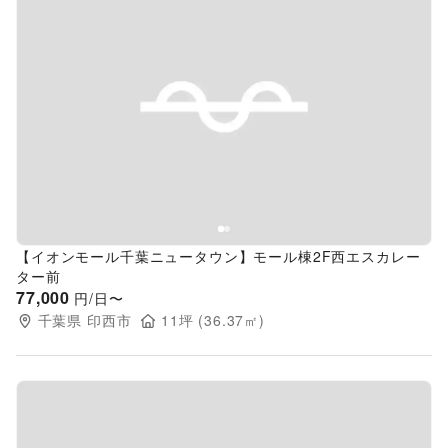
Previous slide
Next s
【イオンモール千葉ニュータウン】モール棟2F西エスカレー
ター前
77,000
円/日〜
千葉県
印西市
11
坪 (
36.37
㎡)