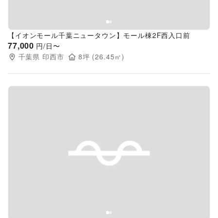
【イオンモール千葉ニュータウン】モール棟2F西入口前
77,000
円/日〜
千葉県
印西市
8
坪 (
26.45
㎡)
Previous slide
Next s