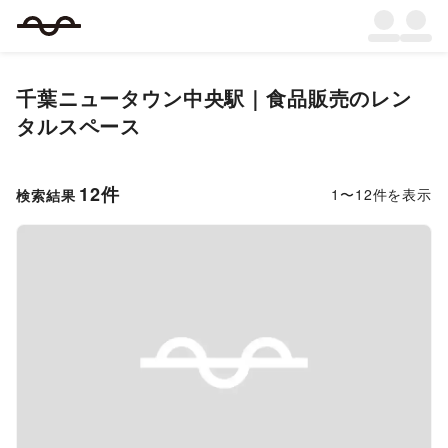
千葉ニュータウン中央駅｜食品販売のレン
タルスペース
12
件
1
〜
12
件を表示
検索結果
Previous slide
Next s