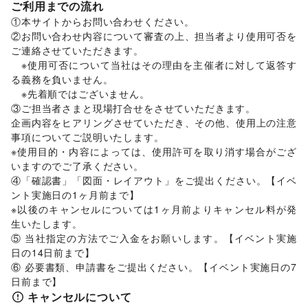
ご利用までの流れ
レジャー・スポーツ
旅行・レジャー
/
キャンプ・アウトドア
/
野球
/
サッカー
/
①本サイトからお問い合わせください。 

バスケットボール
/
ゴルフ
/
その他レジャー・スポーツ
②お問い合わせ内容について審査の上、担当者より使用可否を
車・バイク・モビリティ
ご連絡させていただきます。 

車
/
バイク・オートバイ
/
自転車・ロードバイク
/
　※使用可否について当社はその理由を主催者に対して返答す
マイクロモビリティ
/
その他車・バイク・モビリティ
る義務を負いません。 

NPO・公共団体
　※先着順ではございません。 

地方公共団体・行政・政府
/
外国団体・大使館
/
募金・寄付
③ご担当者さまと現場打合せをさせていただきます。 

/
NPO・ボランティア活動
/
その他NPO・公共団体
企画内容をヒアリングさせていただき、その他、使用上の注意
ビジネス・オフィス
事項についてご説明いたします。 

法人向けサービス
/
オフィス家具・OA機器
/
※使用目的・内容によっては、使用許可を取り消す場合がござ
イベント企画・運営
/
その他ビジネス・オフィス
いますのでご了承ください。 

その他活動・個人
④「確認書」「図面・レイアウト」をご提出ください。【イベ
その他活動・個人
ント実施日の1ヶ月前まで】 

※以後のキャンセルについては1ヶ月前よりキャンセル料が発
生いたします。 

⑤ 当社指定の方法でご入金をお願いします。【イベント実施
日の14日前まで】 

⑥ 必要書類、申請書をご提出ください。【イベント実施日の7
日前まで】
キャンセルについて