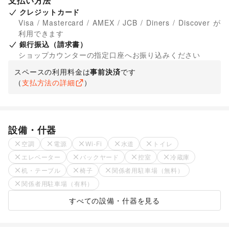
支払い方法
クレジットカード
Visa / Mastercard / AMEX / JCB / Diners / Discover が
利用できます
銀行振込（請求書）
ショップカウンターの指定口座へお振り込みください
スペースの利用料金は
事前決済
です
（
支払方法の詳細
）
設備・什器
空調
電源
Wi-Fi
水道
トイレ
エレベーター
バックヤード
控室
冷蔵庫
机・テーブル
椅子
関係者用駐車場（無料）
関係者用駐車場（有料）
すべての設備・什器を見る