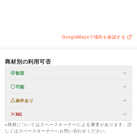
GoogleMapsで場所を確認する
商材別の利用可否
歓迎
可能
なし
条件あり
ファッション
メンズファッション
/
レディースファッション
/
ユニセックス
/
インナー・ルームウェア
/
NG
なし
キッズ・ベビー・マタニティ
/
スポーツ
/
シーズナルウェア
※商材についてはスペースオーナーによる審査があります。詳
/
ジュエリー・アクセサリー
/
メガネ・アイウェア
/
腕時計
/
生活サービス
しくはスペースオーナーへお問い合わせください。
靴
/
バッグ・革小物
/
ファッション雑貨
/
和服・着物
/
古着
/
ウォーターサーバー