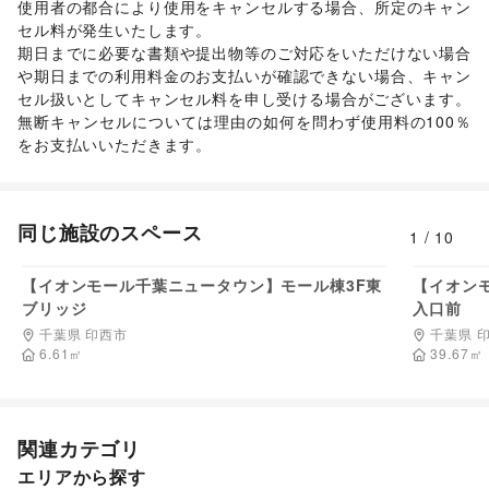
使用者の都合により使用をキャンセルする場合、所定のキャン
セル料が発生いたします。 

期日までに必要な書類や提出物等のご対応をいただけない場合
や期日までの利用料金のお支払いが確認できない場合、キャン
セル扱いとしてキャンセル料を申し受ける場合がございます。  

無断キャンセルについては理由の如何を問わず使用料の100％
をお支払いいただきます。 
同じ施設のスペース
1
/
10
82,500
円/日
【イオンモール千葉ニュータウン】モール棟3F東
【イオン
ブリッジ
入口前
千葉県 印西市
千葉県 
6.61
㎡
39.67
㎡
関連カテゴリ
エリアから探す