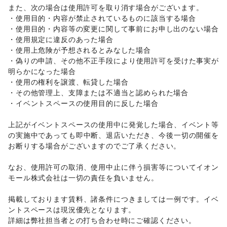
また、次の場合は使用許可を取り消す場合がございます。 

不動産投資
/
その他金融サービス
・使用目的・内容が禁止されているものに該当する場合 

子育て・教育
・使用目的・内容等の変更に関して事前にお申し出のない場合 

ベビー用品
/
ランドセル
/
学習教材・通信教育
/
・使用規定に違反のあった場合 

子供向け教室・レッスン
/
塾・家庭教師
/
おもちゃ・絵本
/
・使用上危険が予想されるとみなした場合 

その他子育て・教育
・偽りの申請、その他不正手段により使用許可を受けた事実が
美容・健康・医療
ジム・フィットネス
/
ダイエット・健康グッズ
/
明らかになった場合 

美容・コスメ・香水
/
ヘアケア・シャンプー
/
美容家電
/
・使用の権利を譲渡、転貸した場合 

ヘアサロン・ネイルサロン
/
マッサージ・整体
/
・その他管理上、支障または不適当と認められた場合 

エステ・美容サービス
/
健康食品・サプリメント
/
・イベントスペースの使用目的に反した場合 

女性用品・フェムテック
/
コンタクトレンズ
/
医療・医薬品
/
その他美容・健康
上記がイベントスペースの使用中に発覚した場合、イベント等
エンタメ・ガジェット
の実施中であっても即中断、退店いただき、今後一切の開催を
PC・スマートフォン
/
スマホアクセサリー
/
ガジェット
/
お断りする場合がございますのでご了承ください。 

ゲーム
/
アニメ
/
コミック・マンガ
/
アイドル・芸能人
/
おもちゃ・ホビー
/
楽器・音楽機材
/
CD・DVD・本・雑誌
/
なお、使用許可の取消、使用中止に伴う損害等についてイオン
Webメディア・アプリ
/
テレビ・ドラマ
/
映画
/
モール株式会社は一切の責任を負いません。 

音楽・ライブ
/
演劇
/
占い
/
公営競技・宝くじ
/
その他エンタメ・ガジェット
掲載しております賃料、諸条件につきましては一例です。イベ
アート・デザイン
ントスペースは現況優先となります。 

絵画・書
/
写真・イラストレーション
/
立体作品・彫刻
/
詳細は弊社担当者との打ち合わせ時にご確認ください。 
その他アート・デザイン