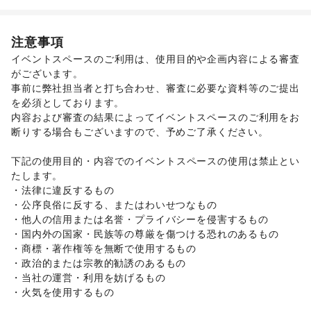
その他ファッション
フード・飲食
スイーツ・洋菓子
/
和菓子
/
パン
/
お弁当・惣菜
/
注意事項
軽食・ホットスナック
/
コーヒー・紅茶
/
その他飲料
/
イベントスペースのご利用は、使用目的や企画内容による審査
ワイン・洋酒
/
日本酒・焼酎・地酒
/
食材・調味料
/
がございます。 

物産展・マルシェ
/
キッチンカー・移動販売
/
事前に弊社担当者と打ち合わせ、審査に必要な資料等のご提出
野菜・果物・生鮮食品
/
その他フード・飲食
インテリア・生活雑貨
を必須としております。 

インテリア
/
寝具・ベッド
/
家具・家電
/
内容および審査の結果によってイベントスペースのご利用をお
キッチン雑貨・調理器具
/
掃除用品・生活便利品
/
文房具
/
断りする場合もございますので、予めご了承ください。 

手芸・ハンドメイド
/
DIY用品・日曜大工
/
園芸・ガーデニング
/
花・盆栽・ドライフラワー
/
下記の使用目的・内容でのイベントスペースの使用は禁止とい
犬・猫・ペット
/
日用雑貨
/
食器・陶磁器
/
たします。 

その他インテリア・生活雑貨
・法律に違反するもの 

生活サービス
・公序良俗に反する、またはわいせつなもの 

携帯キャリア・格安SIM
/
インターネット・プロバイダ
/
・他人の信用または名誉・プライバシーを侵害するもの 

電気・ガス
/
ハウスクリーニング・家事代行
/
定期宅配
/
・国内外の国家・民族等の尊厳を傷つける恐れのあるもの 

リサイクル雑貨・古本
/
買取査定・金券
/
・商標・著作権等を無断で使用するもの 

ギフト・プレゼント
/
冠婚葬祭
/
資格・習い事
/
リフォーム
/
・政治的または宗教的勧誘のあるもの 

住宅（購入・賃貸）
/
たばこ
/
修理・メンテナンス
/
・当社の運営・利用を妨げるもの 

就職・転職・求人
/
その他生活サービス
・火気を使用するもの 

金融サービス
クレジットカード
/
保険
/
銀行
/
住宅ローン
/
証券・FX
/