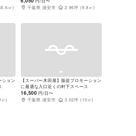
6,050
円/日〜
65.6
㎡)
千葉県
浦安市
2.96
坪 (
9.8
㎡)
Next slide
Previous slide
Next slide
ーション
【スーパー木田屋】販促プロモーション
ス
に最適な入口近くの軒下スペース
16,500
円/日〜
0
㎡)
千葉県
浦安市
3.02
坪 (
10
㎡)