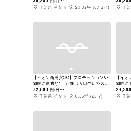
36,300
36,30
円/日〜
千葉県
浦安市
20.32
坪 (
67.2
㎡)
千葉
Previous slide
Next slide
Pr
【イオン新浦安SC】プロモーションや
【イオ
物販に最適な1F 正面出入口の店外スペ
物販に
ース
72,600
ース
24,20
円/日〜
千葉県
浦安市
6.05
坪 (
20
㎡)
千葉