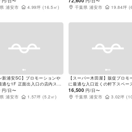
0
72,600
円/日〜
円/日〜
県
浦安市
4.99
坪 (
16.5
㎡)
千葉県
浦安市
19.84
坪 (
evious slide
Next slide
Previous slide
ン新浦安SC】プロモーションや
【スーパー木田屋】販促プロモ
最適な1F 正面出入口の店内スペ
に最適な入口近くの軒下スペー
0
16,500
円/日〜
円/日〜
県
浦安市
1.57
坪 (
5.2
㎡)
千葉県
浦安市
3.02
坪 (
1