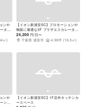
Next slide
Previous slide
Next slide
ョンや
【イオン新浦安SC】プロモーションや
レーター
物販に最適な3F プラザエスカレーター
前スペース
24,200
円/日〜
34
㎡)
千葉県
浦安市
4.99
坪 (
16.5
㎡)
Next slide
Previous slide
Next slide
ョンや
【イオン新浦安SC】1F店外キッチンカ
ゾーン通
ースペース