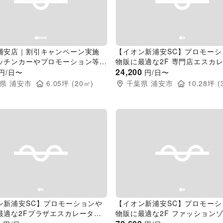
evious slide
Next slide
Previous slide
浦安店｜割引キャンペーン実施
【イオン新浦安SC】プロモーシ
ッチンカーやプロモーション等に
物販に最適な2F 専門店エスカ
アミューズメント施設のイベント
前スペース
24,200
円/日〜
円/日〜
ス
県
浦安市
6.05
坪 (
20
㎡)
千葉県
浦安市
10.28
坪 (
evious slide
Next slide
Previous slide
ン新浦安SC】プロモーションや
【イオン新浦安SC】プロモーシ
最適な2Fプラザエスカレーター
物販に最適な2F ファッション
ース
路スペース