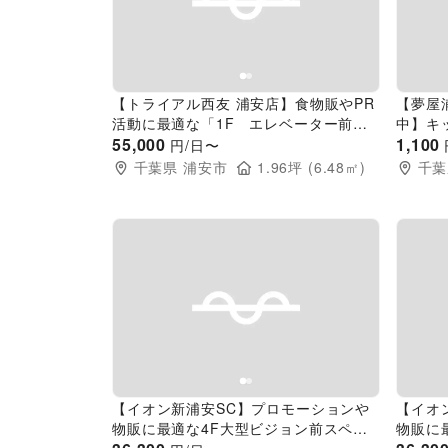
Previous slide
Next slide
Pr
【トライアル西友 浦安店】食物販やPR
【夢屋
活動に最適な「1F エレベーター前ス
中】キ
ペース」※NG業種有
55,000
最適な
1,100
円/日〜
スペー
千葉県
浦安市
1.96
坪 (
6.48
㎡)
千葉
Previous slide
Next slide
Pr
【イオン新浦安SC】プロモーションや
【イオ
物販に最適な4F大型ビジョン前スペー
物販に
ス
前スペ