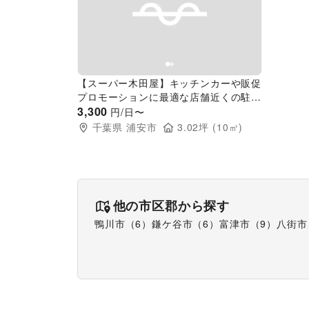
Previous slide
Next slide
【スーパー木田屋】キッチンカーや販促
プロモーションに最適な店舗近くの駐車
場スペース
3,300
円/日〜
千葉県
浦安市
3.02
坪 (
10
㎡)
他の市区郡から探す
鴨川市
（
6
）
鎌ケ谷市
（
6
）
富津市
（
9
）
八街市