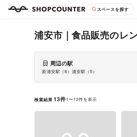
スペースを探す
浦安市
｜
食品販売
のレ
周辺の駅
新浦安駅
（
8
）
浦安駅
（
5
）
13
件
1
〜
13
件を表示
検索結果