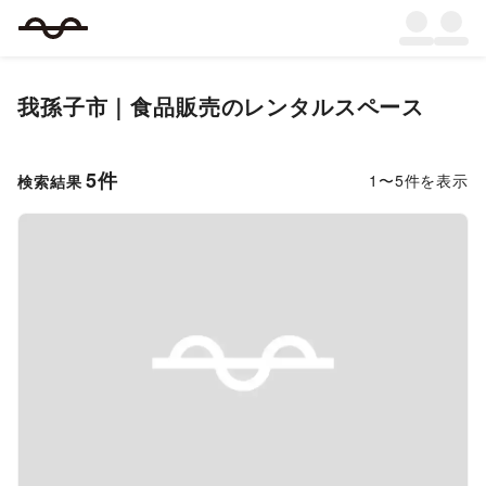
我孫子市
｜
食品販売
のレンタルスペース
5
件
1
〜
5
件を表示
検索結果
Previous slide
Next s