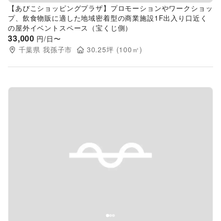
【あびこショッピングプラザ】プロモーションやワークショッ
プ、飲食物販に適した地域密着型の商業施設1F出入り口近く
の屋外イベントスペース（宝くじ側）
33,000
円/日〜
千葉県
我孫子市
30.25
坪 (
100
㎡)
Previous slide
Next s