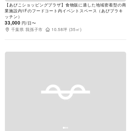
【あびこショッピングプラザ】食物販に適した地域密着型の商
業施設内1Fのフードコート内イベントスペース（あびプラキ
ッチン）
33,000
円/日〜
千葉県
我孫子市
10.58
坪 (
35
㎡)
Previous slide
Next s