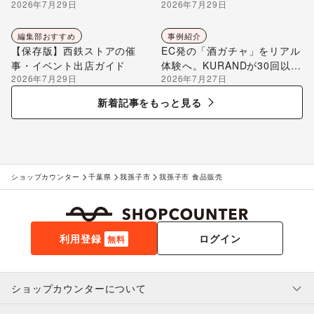
2026年7月29日
2026年7月29日
編集部が解説
編集部おすすめ
事例紹介
【保存版】西鉄ストアの催
EC発の「酒ガチャ」をリアル
事・イベント出店ガイド
体験へ。KURANDが30回以上
2026年7月29日
2026年7月27日
のポップアップ出店で届け
る“新しいお酒との出会い”
新着記事をもっと見る
ショップカウンター
千葉県
我孫子市
我孫子市 食品販売
利用登録
ログイン
無料
ショップカウンターについて