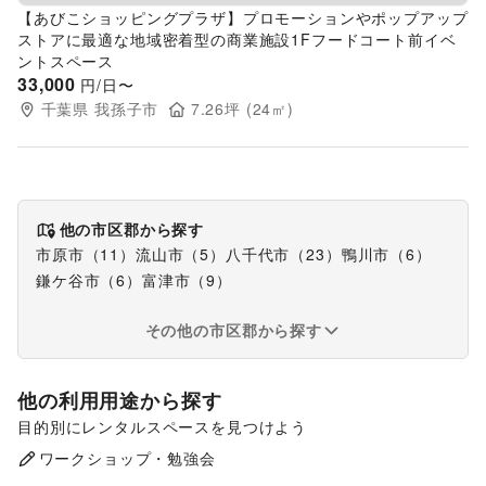
【あびこショッピングプラザ】プロモーションやポップアップ
ストアに最適な地域密着型の商業施設1Fフードコート前イベ
ントスペース
33,000
円/日〜
千葉県
我孫子市
7.26
坪 (
24
㎡)
他の市区郡から探す
市原市
（
11
）
流山市
（
5
）
八千代市
（
23
）
鴨川市
（
6
）
鎌ケ谷市
（
6
）
富津市
（
9
）
その他の市区郡から探す
他の利用用途から探す
目的別にレンタルスペースを見つけよう
ポップアップストア
販促イベント
ワークショップ・勉強会
展示会・個展