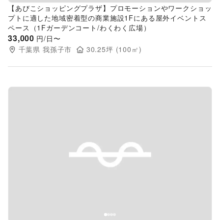
【あびこショッピングプラザ】プロモーションやワークショッ
プトに適した地域密着型の商業施設1Fにある屋外イベントス
ペース（1Fガーデンコート/わくわく広場）
33,000
円/日〜
千葉県
我孫子市
30.25
坪 (
100
㎡)
Previous slide
Next s