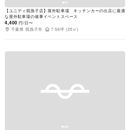
【ユニディ我孫子店】屋外駐車場 キッチンカーの出店に最適
な屋外駐車場の催事イベントスペース
4,400
円/日〜
千葉県
我孫子市
7.56
坪 (
25
㎡)
Previous slide
Next s