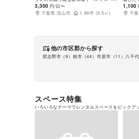
ス
3,300
1,100
円/日〜
千葉県
流山市
1.96
坪 (
6.5
㎡)
千葉
他の市区郡から探す
習志野市
（
9
）
柏市
（
44
）
市原市
（
11
）
八千
スペース特集
いろいろなテーマでレンタルスペースをピックア