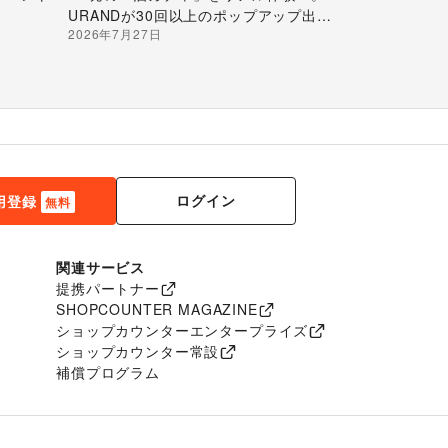
URANDが30回以上のポップアップ出店
2026年7月27日
で届ける“新しいお酒との出会い”
ログイン
用登録
無料
関連サービス
提携パートナー
SHOPCOUNTER MAGAZINE
ショップカウンターエンタープライズ
ショップカウンター常設
補償プログラム