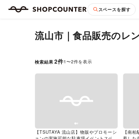
スペースを探す
流山市
｜
食品販売
のレ
2
件
1
〜
2
件を表示
検索結果
Previous slide
Next slide
Pr
【TSUTAYA 流山店】物販やプロモーシ
【南柏
ョンの実施可能な駐車場イベントスペー
着した