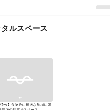
ンタルスペース
evious slide
Next slide
駅9分】食物販に最適な地域に密
寺院内の駐車場スペース