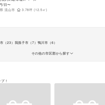
円/日〜
県
流山市
3.78
坪 (
12.5
㎡)
代市
（
23
）
我孫子市
（
7
）
鴨川市
（
6
）
その他の市区郡から探す
ップ！