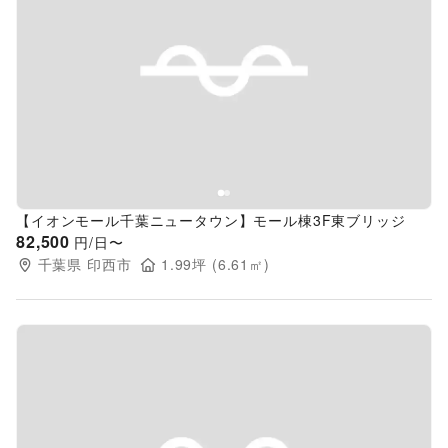
Previous slide
Next s
【イオンモール千葉ニュータウン】モール棟3F東ブリッジ
82,500
円/日〜
千葉県
印西市
1.99
坪 (
6.61
㎡)