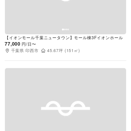
【イオンモール千葉ニュータウン】モール棟3Fイオンホール
77,000
円/日〜
千葉県
印西市
45.67
坪 (
151
㎡)
Previous slide
Next s