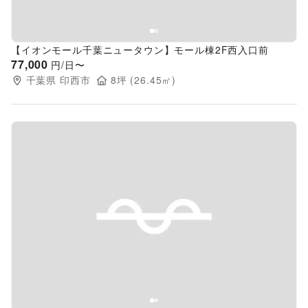
【イオンモール千葉ニュータウン】モール棟2F西入口前
77,000
円/日〜
千葉県
印西市
8
坪 (
26.45
㎡)
Previous slide
Next s