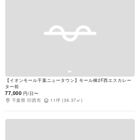
Previous slide
Next s
【イオンモール千葉ニュータウン】モール棟2F西エスカレー
ター前
77,000
円/日〜
千葉県
印西市
11
坪 (
36.37
㎡)