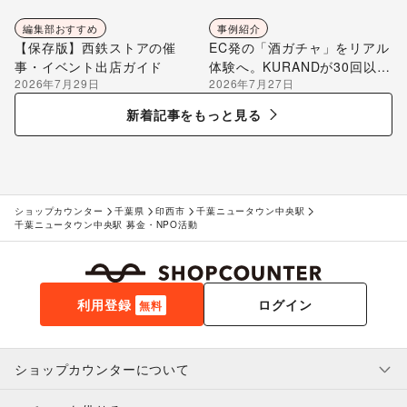
編集部おすすめ
事例紹介
【保存版】西鉄ストアの催
EC発の「酒ガチャ」をリアル
事・イベント出店ガイド
体験へ。KURANDが30回以上
2026年7月29日
2026年7月27日
のポップアップ出店で届け
る“新しいお酒との出会い”
新着記事をもっと見る
ショップカウンター
千葉県
印西市
千葉ニュータウン中央駅
千葉ニュータウン中央駅 募金・NPO活動
利用登録
ログイン
無料
ショップカウンターについて