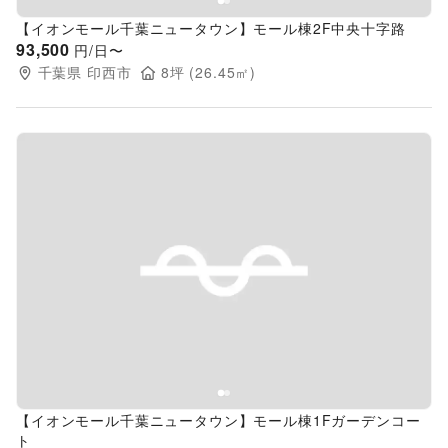
【イオンモール千葉ニュータウン】モール棟2F中央十字路
93,500
円/日〜
千葉県
印西市
8
坪 (
26.45
㎡)
Previous slide
Next s
【イオンモール千葉ニュータウン】モール棟1Fガーデンコー
ト