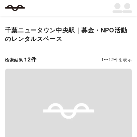
千葉ニュータウン中央駅｜募金・NPO活動
のレンタルスペース
12
件
1
〜
12
件を表示
検索結果
Previous slide
Next s