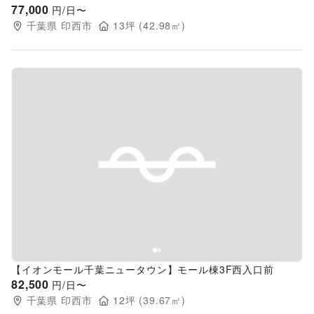
77,000
円/日〜
千葉県
印西市
13
坪 (
42.98
㎡)
Previous slide
Next s
【イオンモール千葉ニュータウン】モール棟3F西入口前
82,500
円/日〜
千葉県
印西市
12
坪 (
39.67
㎡)