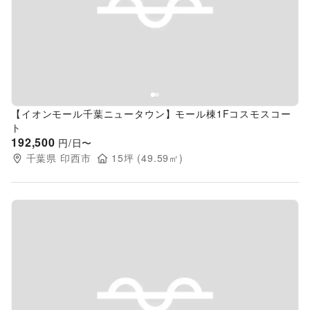
Previous slide
Next s
【イオンモール千葉ニュータウン】モール棟1Fコスモスコー
ト
192,500
円/日〜
千葉県
印西市
15
坪 (
49.59
㎡)
Previous slide
Next s