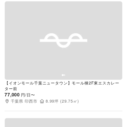
Previous slide
Next s
【イオンモール千葉ニュータウン】モール棟2F東エスカレー
ター前
77,000
円/日〜
千葉県
印西市
8.99
坪 (
29.75
㎡)