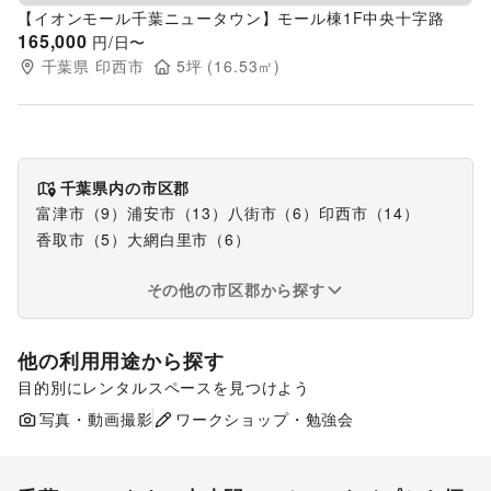
【イオンモール千葉ニュータウン】モール棟1F中央十字路
165,000
円/日〜
千葉県
印西市
5
坪 (
16.53
㎡)
千葉県
内の市区郡
富津市（9）
浦安市（13）
八街市（6）
印西市（14）
香取市（5）
大網白里市（6）
その他の市区郡から探す
他の利用用途から探す
目的別にレンタルスペースを見つけよう
ポップアップストア
食品販売
販促イベント
写真・動画撮影
ワークショップ・勉強会
展示会・個展