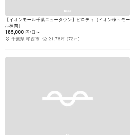
【イオンモール千葉ニュータウン】ピロティ（イオン棟～モー
ル棟間）
165,000
円/日〜
千葉県
印西市
21.78
坪 (
72
㎡)
Previous slide
Next s