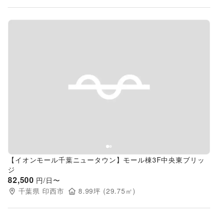
Previous slide
Next s
【イオンモール千葉ニュータウン】モール棟3F中央東ブリッ
ジ
82,500
円/日〜
千葉県
印西市
8.99
坪 (
29.75
㎡)