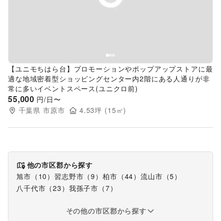
【ユニモちはら台】プロモーションやポップアップストアに最
適な地域密着型ショッピングセンター内2階にある人通りが非
常に多いイベントスペース(ユニクロ前)
55,000
円/日〜
千葉県
市原市
4.53
坪 (
15
㎡)
他の市区郡から探す
旭市
（
10
）
習志野市
（
9
）
柏市
（
44
）
流山市
（
5
）
八千代市
（
23
）
我孫子市
（
7
）
その他の市区郡から探す