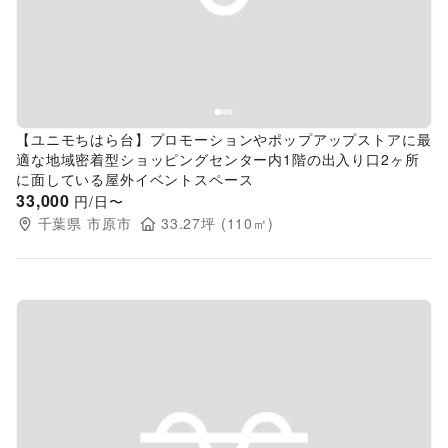
【ユニモちはら台】プロモーションやポップアップストアに最
適な地域密着型ショッピングセンター内1階の出入り口2ヶ所
に面している屋外イベントスペース
33,000
円/日〜
千葉県
市原市
33.27
坪 (
110
㎡)
Previous slide
Next s