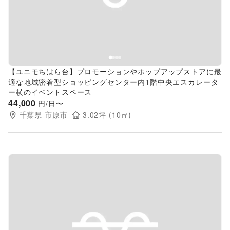
【ユニモちはら台】プロモーションやポップアップストアに最
適な地域密着型ショッピングセンター内1階中央エスカレータ
ー横のイベントスペース
44,000
円/日〜
千葉県
市原市
3.02
坪 (
10
㎡)
Previous slide
Next s