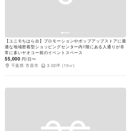
【ユニモちはら台】プロモーションやポップアップストアに最
適な地域密着型ショッピングセンター内1階にある人通りが非
常に多いヤオコー前のイベントスペース
55,000
円/日〜
千葉県
市原市
3.02
坪 (
10
㎡)
Previous slide
Next s