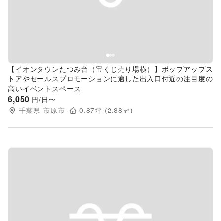
【イオンタウンたつみ台（宝くじ売り場横）】ポップアップス
トアやセールスプロモーションに適した出入口付近の注目度の
高いイベントスペース
6,050
円/日〜
千葉県
市原市
0.87
坪 (
2.88
㎡)
Previous slide
Next s