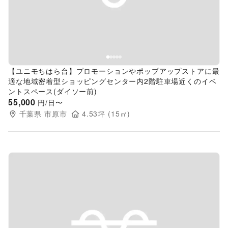
【ユニモちはら台】プロモーションやポップアップストアに最
適な地域密着型ショッピングセンター内2階駐車場近くのイベ
ントスペース(ダイソー前)
55,000
円/日〜
千葉県
市原市
4.53
坪 (
15
㎡)
Previous slide
Next s