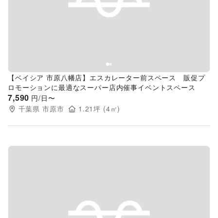
Previous slide
Next s
【ベイシア 市原八幡店】エスカレーター前スペース 販促プ
ロモーションに最適なスーパー店内催事イベントスペース
7,590
円/日〜
千葉県
市原市
1.21
坪 (
4
㎡)
Previous slide
Next s