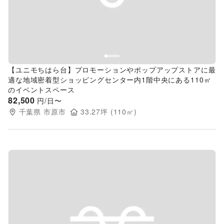
【ユニモちはら台】プロモーションやポップアップストアに最
適な地域密着型ショッピングセンター内1階中央にある110㎡
のイベントスペース
82,500
円/日〜
千葉県
市原市
33.27
坪 (
110
㎡)
Previous slide
Next s