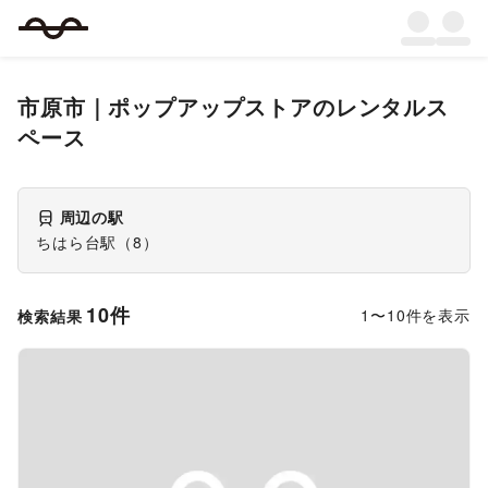
市原市
｜
ポップアップストア
のレンタルス
ペース
周辺の駅
ちはら台駅
（
8
）
10
件
1
〜
10
件を表示
検索結果