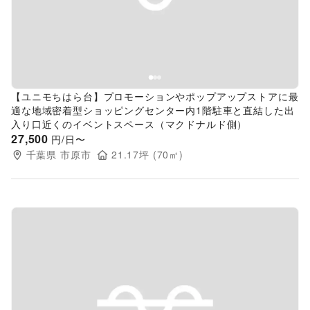
【ユニモちはら台】プロモーションやポップアップストアに最
適な地域密着型ショッピングセンター内1階駐車と直結した出
入り口近くのイベントスペース（マクドナルド側）
27,500
円/日〜
千葉県
市原市
21.17
坪 (
70
㎡)
Previous slide
Next s