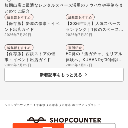
短期出店に最適なレンタルスペース活用のノウハウや事例をま
とめてご紹介
編集部おすすめ
編集部おすすめ
【保存版】夢屋の催事・イベ
【2026年5月】人気スペース
ント出店ガイド
ランキング｜1位のスペースを
2026年7月29日
2026年7月29日
編集部が解説
編集部おすすめ
事例紹介
【保存版】西鉄ストアの催
EC発の「酒ガチャ」をリアル
事・イベント出店ガイド
体験へ。KURANDが30回以上
2026年7月29日
2026年7月27日
のポップアップ出店で届け
る“新しいお酒との出会い”
新着記事をもっと見る
ショップカウンター
千葉県
市原市
市原市 ポップアップストア