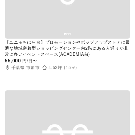
【ユニモちはら台】プロモーションやポップアップストアに最
適な地域密着型ショッピングセンター内2階にある人通りが非
常に多いイベントスペース(ACADEMIA前)
55,000
円/日〜
千葉県
市原市
4.53
坪 (
15
㎡)
Previous slide
Next s