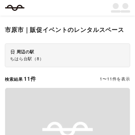
市原市
｜
販促イベント
のレンタルスペース
周辺の駅
ちはら台駅
（
8
）
11
件
1
〜
11
件を表示
検索結果
Previous slide
Next s