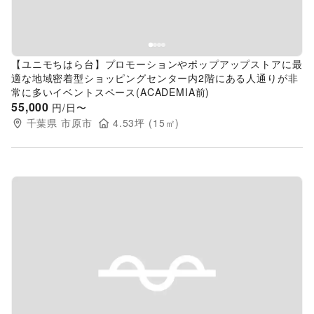
【ユニモちはら台】プロモーションやポップアップストアに最
適な地域密着型ショッピングセンター内2階にある人通りが非
常に多いイベントスペース(ACADEMIA前)
55,000
円/日〜
千葉県
市原市
4.53
坪 (
15
㎡)
Previous slide
Next s