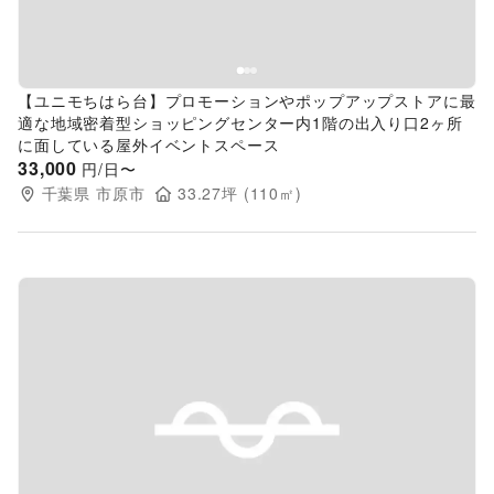
【ユニモちはら台】プロモーションやポップアップストアに最
適な地域密着型ショッピングセンター内1階の出入り口2ヶ所
に面している屋外イベントスペース
33,000
円/日〜
千葉県
市原市
33.27
坪 (
110
㎡)
Previous slide
Next s