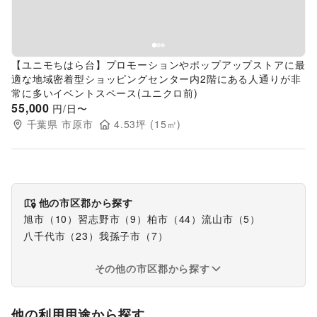
【ユニモちはら台】プロモーションやポップアップストアに最
適な地域密着型ショッピングセンター内2階にある人通りが非
常に多いイベントスペース(ユニクロ前)
55,000
円/日〜
千葉県
市原市
4.53
坪 (
15
㎡)
他の市区郡から探す
旭市
（
10
）
習志野市
（
9
）
柏市
（
44
）
流山市
（
5
）
八千代市
（
23
）
我孫子市
（
7
）
その他の市区郡から探す
他の利用用途から探す