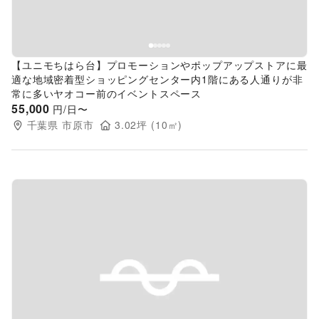
【ユニモちはら台】プロモーションやポップアップストアに最
適な地域密着型ショッピングセンター内1階にある人通りが非
常に多いヤオコー前のイベントスペース
55,000
円/日〜
千葉県
市原市
3.02
坪 (
10
㎡)
Previous slide
Next s