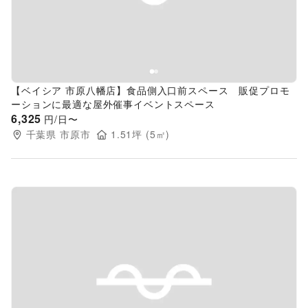
【ベイシア 市原八幡店】食品側入口前スペース 販促プロモ
ーションに最適な屋外催事イベントスペース
6,325
円/日〜
千葉県
市原市
1.51
坪 (
5
㎡)
Previous slide
Next s