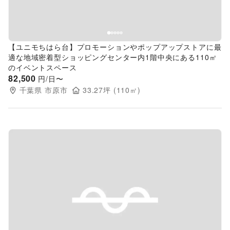
【ユニモちはら台】プロモーションやポップアップストアに最
適な地域密着型ショッピングセンター内1階中央にある110㎡
のイベントスペース
82,500
円/日〜
千葉県
市原市
33.27
坪 (
110
㎡)
Previous slide
Next s