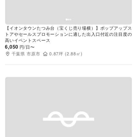
【イオンタウンたつみ台（宝くじ売り場横）】ポップアップス
トアやセールスプロモーションに適した出入口付近の注目度の
高いイベントスペース
6,050
円/日〜
千葉県
市原市
0.87
坪 (
2.88
㎡)
Previous slide
Next s