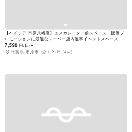
【ベイシア 市原八幡店】エスカレーター前スペース 販促プ
ロモーションに最適なスーパー店内催事イベントスペース
7,590
円/日〜
千葉県
市原市
1.21
坪 (
4
㎡)
Previous slide
Next s