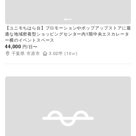
【ユニモちはら台】プロモーションやポップアップストアに最
適な地域密着型ショッピングセンター内1階中央エスカレータ
ー横のイベントスペース
44,000
円/日〜
千葉県
市原市
3.02
坪 (
10
㎡)
Previous slide
Next s