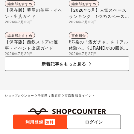
編集部おすすめ
編集部おすすめ
【保存版】夢屋の催事・イベ
【2026年5月】人気スペース
ント出店ガイド
ランキング｜1位のスペースを
2026年7月29日
2026年7月29日
編集部が解説
編集部おすすめ
事例紹介
【保存版】西鉄ストアの催
EC発の「酒ガチャ」をリアル
事・イベント出店ガイド
体験へ。KURANDが30回以上
2026年7月29日
2026年7月27日
のポップアップ出店で届け
る“新しいお酒との出会い”
新着記事をもっと見る
ショップカウンター
千葉県
市原市
市原市 販促イベント
利用登録
ログイン
無料