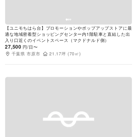
【ユニモちはら台】プロモーションやポップアップストアに最
適な地域密着型ショッピングセンター内1階駐車と直結した出
入り口近くのイベントスペース（マクドナルド側）
27,500
円/日〜
千葉県
市原市
21.17
坪 (
70
㎡)
Previous slide
Next s