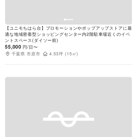
【ユニモちはら台】プロモーションやポップアップストアに最
適な地域密着型ショッピングセンター内2階駐車場近くのイベ
ントスペース(ダイソー前)
55,000
円/日〜
千葉県
市原市
4.53
坪 (
15
㎡)
Previous slide
Next s