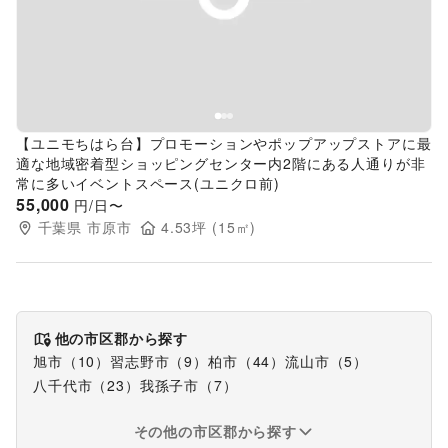
Previous slide
Next s
【ユニモちはら台】プロモーションやポップアップストアに最
適な地域密着型ショッピングセンター内2階にある人通りが非
常に多いイベントスペース(ユニクロ前)
55,000
円/日〜
千葉県
市原市
4.53
坪 (
15
㎡)
他の市区郡から探す
旭市
（
10
）
習志野市
（
9
）
柏市
（
44
）
流山市
（
5
）
八千代市
（
23
）
我孫子市
（
7
）
その他の市区郡から探す