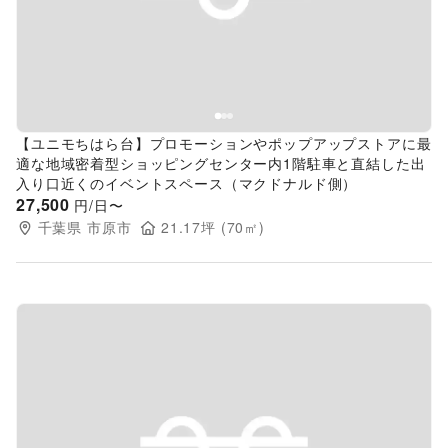
Previous slide
Next s
【ユニモちはら台】プロモーションやポップアップストアに最
適な地域密着型ショッピングセンター内1階駐車と直結した出
入り口近くのイベントスペース（マクドナルド側）
27,500
円/日〜
千葉県
市原市
21.17
坪 (
70
㎡)