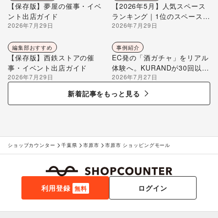
【保存版】夢屋の催事・イベ
【2026年5月】人気スペース
ント出店ガイド
ランキング｜1位のスペースを
2026年7月29日
2026年7月29日
編集部が解説
編集部おすすめ
事例紹介
【保存版】西鉄ストアの催
EC発の「酒ガチャ」をリアル
事・イベント出店ガイド
体験へ。KURANDが30回以上
2026年7月29日
2026年7月27日
のポップアップ出店で届け
る“新しいお酒との出会い”
新着記事をもっと見る
ショップカウンター
千葉県
市原市
市原市 ショッピングモール
利用登録
ログイン
無料