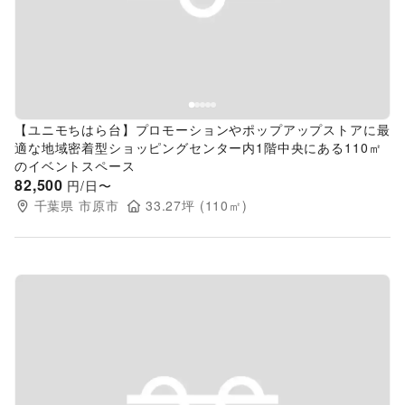
Previous slide
Next s
【ユニモちはら台】プロモーションやポップアップストアに最
適な地域密着型ショッピングセンター内1階中央にある110㎡
のイベントスペース
82,500
円/日〜
千葉県
市原市
33.27
坪 (
110
㎡)