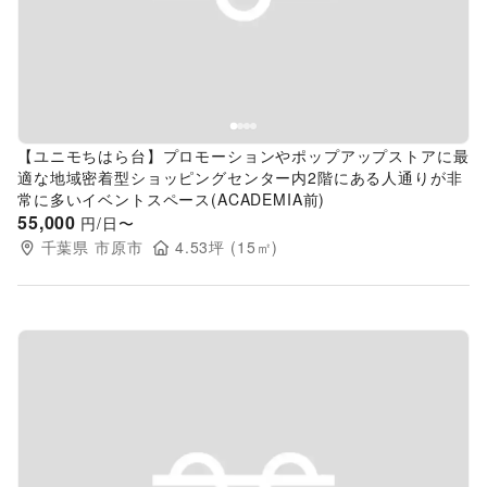
Previous slide
Next s
【ユニモちはら台】プロモーションやポップアップストアに最
適な地域密着型ショッピングセンター内2階にある人通りが非
常に多いイベントスペース(ACADEMIA前)
55,000
円/日〜
千葉県
市原市
4.53
坪 (
15
㎡)