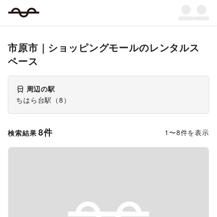
市原市
｜
ショッピングモール
のレンタルス
ペース
周辺の駅
ちはら台駅
（
8
）
8
件
1
〜
8
件を表示
検索結果