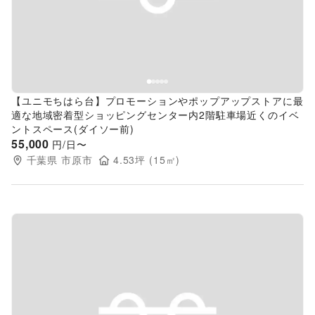
Previous slide
Next s
【ユニモちはら台】プロモーションやポップアップストアに最
適な地域密着型ショッピングセンター内2階駐車場近くのイベ
ントスペース(ダイソー前)
55,000
円/日〜
千葉県
市原市
4.53
坪 (
15
㎡)