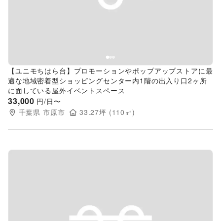
Previous slide
Next s
【ユニモちはら台】プロモーションやポップアップストアに最
適な地域密着型ショッピングセンター内1階の出入り口2ヶ所
に面している屋外イベントスペース
33,000
円/日〜
千葉県
市原市
33.27
坪 (
110
㎡)