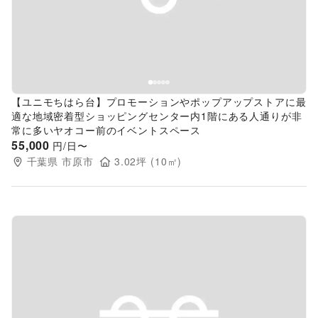
Previous slide
Next s
【ユニモちはら台】プロモーションやポップアップストアに最
適な地域密着型ショッピングセンター内1階にある人通りが非
常に多いヤオコー前のイベントスペース
55,000
円/日〜
千葉県
市原市
3.02
坪 (
10
㎡)