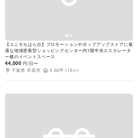
Previous slide
Next s
【ユニモちはら台】プロモーションやポップアップストアに最
適な地域密着型ショッピングセンター内1階中央エスカレータ
ー横のイベントスペース
44,000
円/日〜
千葉県
市原市
3.02
坪 (
10
㎡)