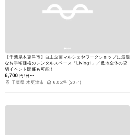
Previous slide
Next s
【千葉県木更津市】自主企画マルシェやワークショップに最適
なお手頃価格のレンタルスペース「Living1」／敷地全体の貸
切イベント開催も可能！
6,700
円/日〜
千葉県
木更津市
6.05
坪 (
20
㎡)