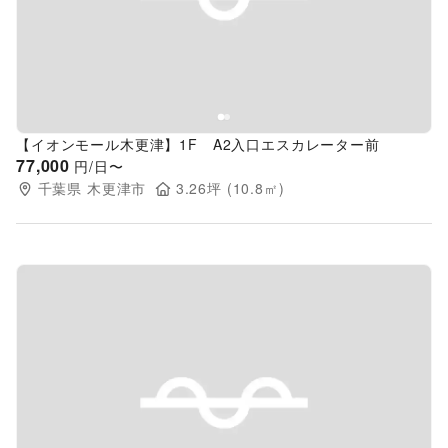
Previous slide
Next s
【イオンモール木更津】1F A2入口エスカレーター前
77,000
円/日〜
千葉県
木更津市
3.26
坪 (
10.8
㎡)
Previous slide
Next s