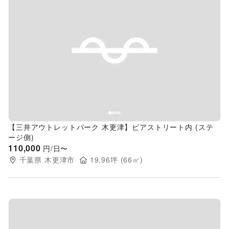
Previous slide
Next s
【三井アウトレットパーク 木更津】ピアストリート内 (ステ
ージ側)
110,000
円/日〜
千葉県
木更津市
19.96
坪 (
66
㎡)