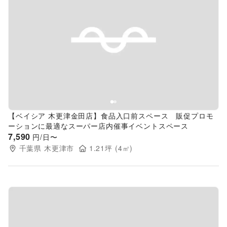
Previous slide
Next s
【ベイシア 木更津金田店】食品入口前スペース 販促プロモ
ーションに最適なスーパー店内催事イベントスペース
7,590
円/日〜
千葉県
木更津市
1.21
坪 (
4
㎡)