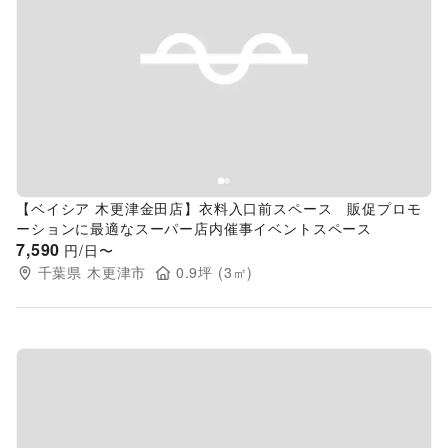
Previous slide
Next s
【ベイシア 木更津金田店】衣料入口前スペース 販促プロモ
ーションに最適なスーパー店内催事イベントスペース
7,590
円/日〜
千葉県
木更津市
0.9
坪 (
3
㎡)