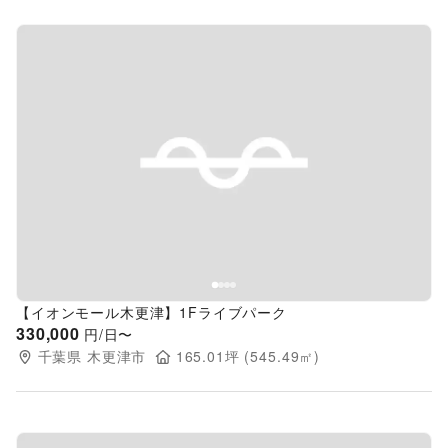
Previous slide
Next s
【イオンモール木更津】1Fライブパーク
330,000
円/日〜
千葉県
木更津市
165.01
坪 (
545.49
㎡)