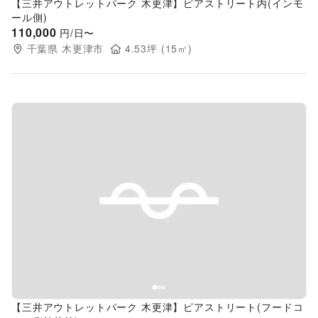
【三井アウトレットパーク 木更津】ピアストリート内(インモ
ール側)
110,000
円/日〜
千葉県
木更津市
4.53
坪 (
15
㎡)
Previous slide
Next s
【三井アウトレットパーク 木更津】ピアストリート(フードコ