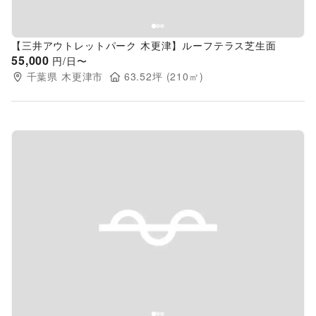
【三井アウトレットパーク 木更津】ルーフテラス芝生面
55,000
円/日〜
千葉県
木更津市
63.52
坪 (
210
㎡)
Previous slide
Next s