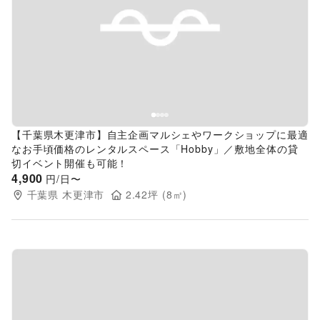
Previous slide
Next s
【千葉県木更津市】自主企画マルシェやワークショップに最適
なお手頃価格のレンタルスペース「Hobby」／敷地全体の貸
切イベント開催も可能！
4,900
円/日〜
千葉県
木更津市
2.42
坪 (
8
㎡)