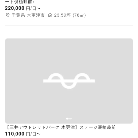
ート側植栽前)
220,000
円/日〜
千葉県
木更津市
23.59
坪 (
78
㎡)
Previous slide
Next s
【三井アウトレットパーク 木更津】ステージ裏植栽前
110,000
円/日〜