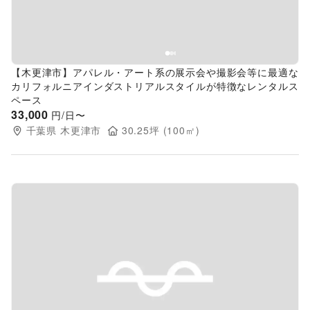
【木更津市】アパレル・アート系の展示会や撮影会等に最適な
カリフォルニアインダストリアルスタイルが特徴なレンタルス
ペース
33,000
円/日〜
千葉県
木更津市
30.25
坪 (
100
㎡)
Previous slide
Next s