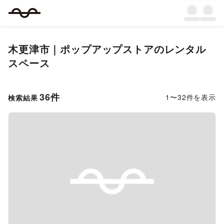
木更津市
｜
ポップアップストア
のレンタル
スペース
36
件
1
〜
32
件を表示
検索結果
Previous slide
Next s