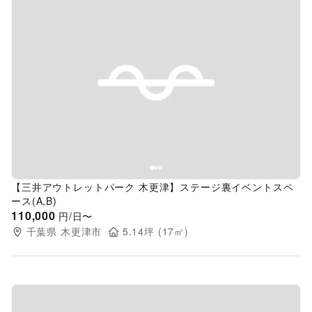
Previous slide
Next s
【三井アウトレットパーク 木更津】ステージ裏イベントスペ
ース(A,B)
110,000
円/日〜
千葉県
木更津市
5.14
坪 (
17
㎡)