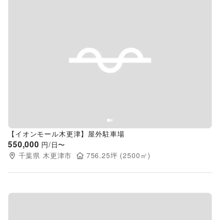
Previous slide
Next s
【イオンモール木更津】屋外駐車場
550,000
円/日〜
千葉県
木更津市
756.25
坪 (
2500
㎡)