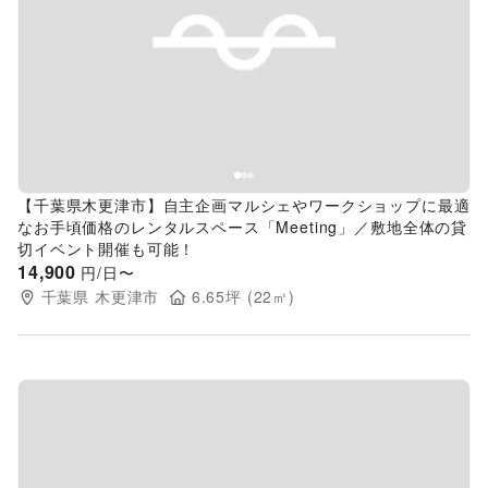
Previous slide
Next s
【千葉県木更津市】自主企画マルシェやワークショップに最適
なお手頃価格のレンタルスペース「Meeting」／敷地全体の貸
切イベント開催も可能！
14,900
円/日〜
千葉県
木更津市
6.65
坪 (
22
㎡)