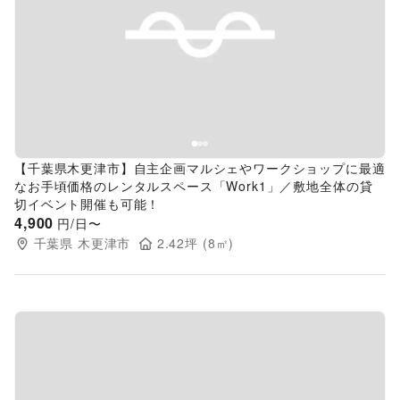
Previous slide
Next s
【千葉県木更津市】自主企画マルシェやワークショップに最適
なお手頃価格のレンタルスペース「Work1」／敷地全体の貸
切イベント開催も可能！
4,900
円/日〜
千葉県
木更津市
2.42
坪 (
8
㎡)