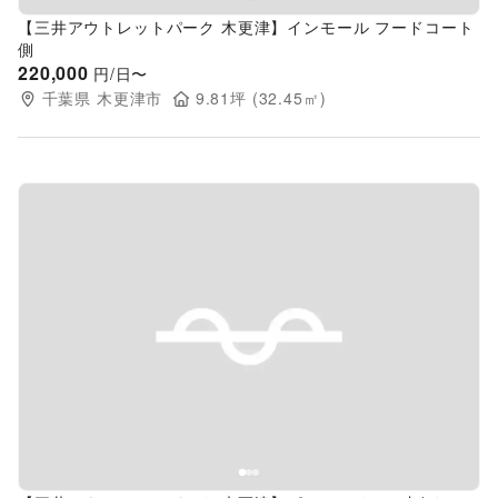
【三井アウトレットパーク 木更津】インモール フードコート
側
220,000
円/日〜
千葉県
木更津市
9.81
坪 (
32.45
㎡)
Previous slide
Next s