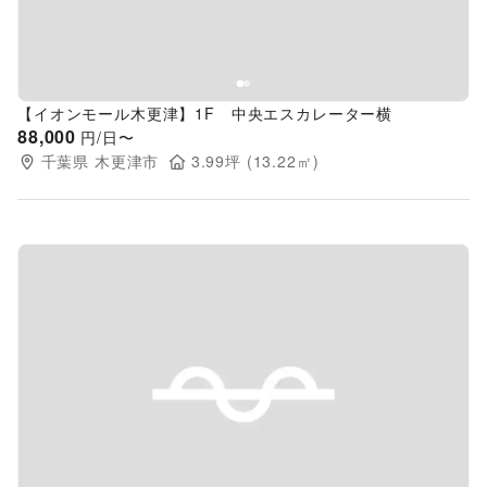
【イオンモール木更津】1F 中央エスカレーター横
88,000
円/日〜
千葉県
木更津市
3.99
坪 (
13.22
㎡)
Previous slide
Next s