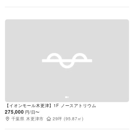
Previous slide
Next s
【イオンモール木更津】1F ノースアトリウム
275,000
円/日〜
千葉県
木更津市
29
坪 (
95.87
㎡)