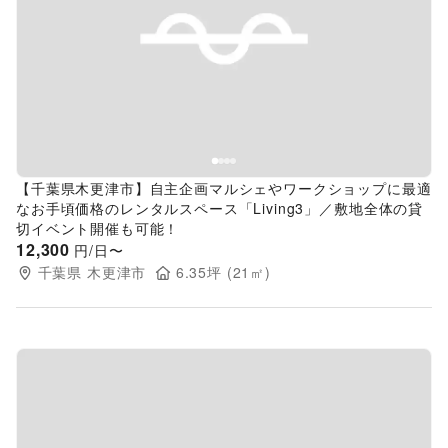
Previous slide
Next s
【千葉県木更津市】自主企画マルシェやワークショップに最適
なお手頃価格のレンタルスペース「Living3」／敷地全体の貸
切イベント開催も可能！
12,300
円/日〜
千葉県
木更津市
6.35
坪 (
21
㎡)