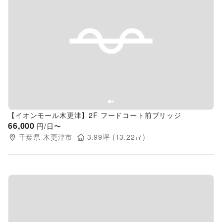
Previous slide
Next s
【イオンモール木更津】2F フードコート前ブリッジ
66,000
円/日〜
千葉県
木更津市
3.99
坪 (
13.22
㎡)