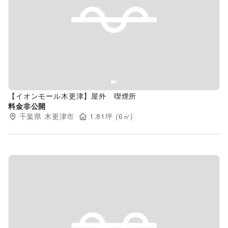
Previous slide
Next s
【イオンモール木更津】屋外 喫煙所
料金非公開
千葉県
木更津市
1.81
坪 (
6
㎡)