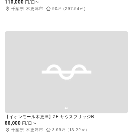
110,000
円/日〜
千葉県
木更津市
90
坪 (
297.54
㎡)
Previous slide
Next s
【イオンモール木更津】2F サウスブリッジB
66,000
円/日〜
千葉県
木更津市
3.99
坪 (
13.22
㎡)