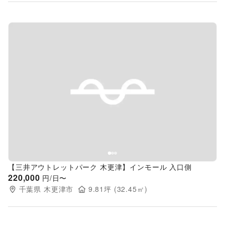
Previous slide
Next s
【三井アウトレットパーク 木更津】インモール 入口側
220,000
円/日〜
千葉県
木更津市
9.81
坪 (
32.45
㎡)