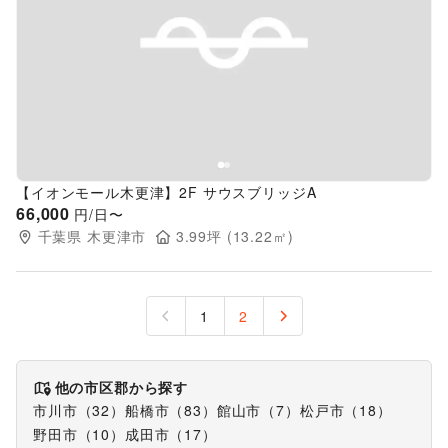
Previous slide
Next s
【イオンモール木更津】2F サウスブリッジA
66,000
円/日〜
千葉県
木更津市
3.99
坪 (
13.22
㎡)
1
2
他の市区郡から探す
市川市
（
32
）
船橋市
（
83
）
館山市
（
7
）
松戸市
（
18
）
野田市
（
10
）
成田市
（
17
）