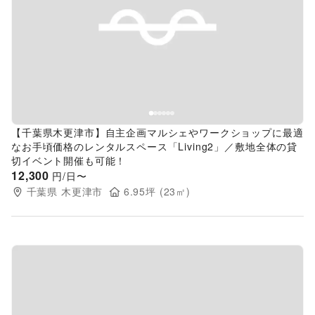
Previous slide
Next s
【千葉県木更津市】自主企画マルシェやワークショップに最適
なお手頃価格のレンタルスペース「Living2」／敷地全体の貸
切イベント開催も可能！
12,300
円/日〜
千葉県
木更津市
6.95
坪 (
23
㎡)