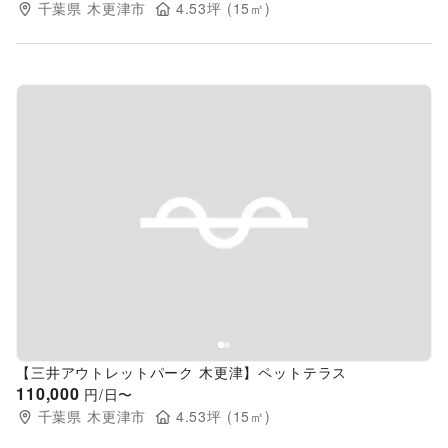
千葉県
木更津市
4.53
坪 (
15
㎡)
Previous slide
Next s
【三井アウトレットパーク 木更津】ペットテラス
110,000
円/日〜
千葉県
木更津市
4.53
坪 (
15
㎡)