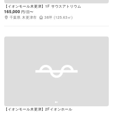
【イオンモール木更津】1F サウスアトリウム
165,000
円/日〜
千葉県
木更津市
38
坪 (
125.63
㎡)
Previous slide
Next s
【イオンモール木更津】2Fイオンホール