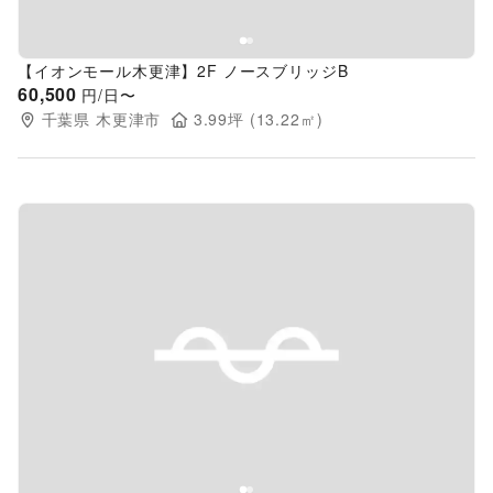
【イオンモール木更津】2F ノースブリッジB
60,500
円/日〜
千葉県
木更津市
3.99
坪 (
13.22
㎡)
Previous slide
Next s