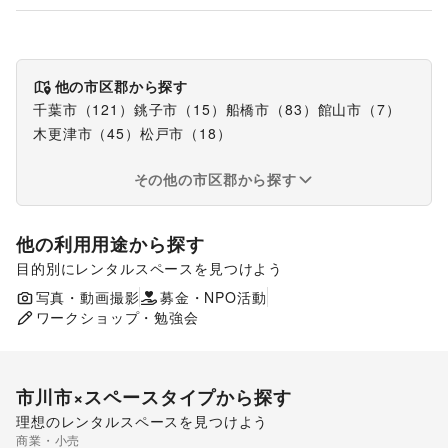
他の市区郡から探す
千葉市
（
121
）
銚子市
（
15
）
船橋市
（
83
）
館山市
（
7
）
木更津市
（
45
）
松戸市
（
18
）
その他の市区郡から探す
他の利用用途から探す
目的別にレンタルスペースを見つけよう
食品販売
販促イベント
展示会・個展
写真・動画撮影
募金・NPO活動
キッチンカー・移動販売
ワークショップ・勉強会
市川市
×スペースタイプから探す
理想のレンタルスペースを見つけよう
商業・小売
ショッピングモール