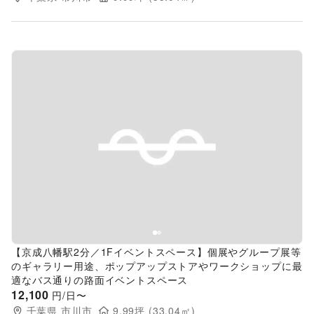
Previous slide
Next s
【京成八幡駅2分／1Fイベントスペース】個展やグループ展等
のギャラリー用途、ポップアップストアやワークショップに最
適なバス通りの路面イベントスペース
12,100
円/日〜
千葉県
市川市
9.99
坪 (
33.04
㎡)