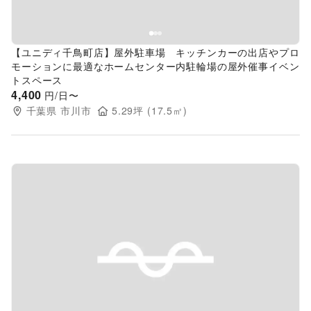
【ユニディ千鳥町店】屋外駐車場 キッチンカーの出店やプロ
モーションに最適なホームセンター内駐輪場の屋外催事イベン
トスペース
4,400
円/日〜
千葉県
市川市
5.29
坪 (
17.5
㎡)
Previous slide
Next s