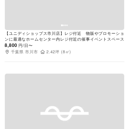
【ユニディショップス市川店】レジ付近 物販やプロモーショ
ンに最適なホームセンター内レジ付近の催事イベントスペース
8,800
円/日〜
千葉県
市川市
2.42
坪 (
8
㎡)
Previous slide
Next s