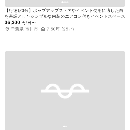
【行徳駅3分】ポップアップストアやイベント使用に適した白
を基調としたシンプルな内装のエアコン付きイベントスペース
36,300
円/日〜
千葉県
市川市
7.56
坪 (
25
㎡)
Previous slide
Next s