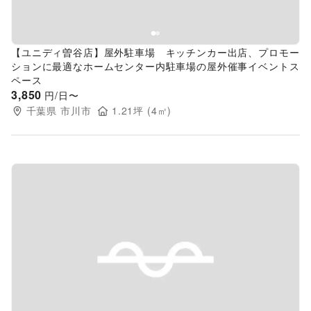
【ユニディ曽谷店】屋外駐車場 キッチンカー出店、プロモー
ションに最適なホームセンター内駐車場の屋外催事イベントス
ペース
3,850
円/日〜
千葉県
市川市
1.21
坪 (
4
㎡)
Previous slide
Next s