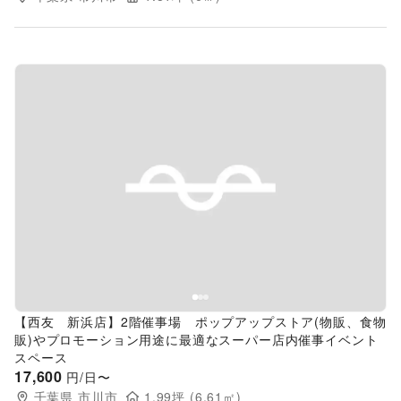
Previous slide
Next s
【西友 新浜店】2階催事場 ポップアップストア(物販、食物
販)やプロモーション用途に最適なスーパー店内催事イベント
スペース
17,600
円/日〜
千葉県
市川市
1.99
坪 (
6.61
㎡)