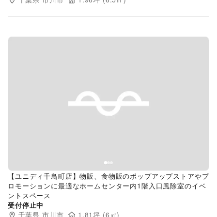
Previous slide
Next s
【ユニディ千鳥町店】物販、食物販のポップアップストアやプ
ロモーションに最適なホームセンター内1階入口風除室のイベ
ントスペース
受付停止中
千葉県
市川市
1.81
坪 (
6
㎡)