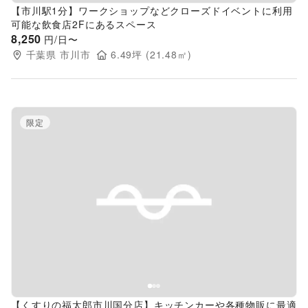
【市川駅1分】ワークショップなどクローズドイベントに利用
可能な飲食店2Fにあるスペース
8,250
円/日〜
千葉県
市川市
6.49
坪 (
21.48
㎡)
限定
Previous slide
Next s
【くすりの福太郎市川国分店】キッチンカーや各種物販に最適