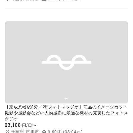
Previous slide
Next s
【京成八幡駅2分／2Fフォトスタジオ】商品のイメージカット
撮影や撮影会などの人物撮影に最適な機材の充実したフォトス
タジオ
23,100
円/日〜
千葉県
市川市
9.99
坪 (
33.04
㎡)