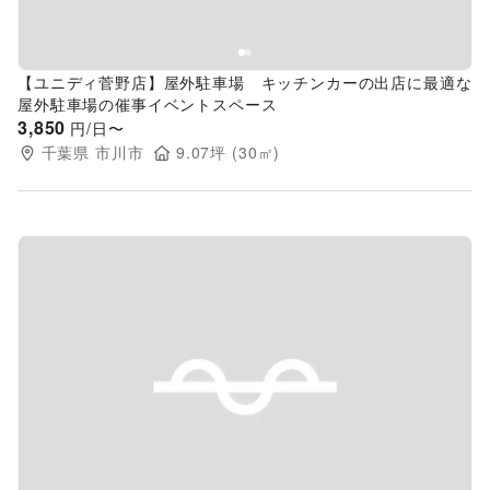
【ユニディ菅野店】屋外駐車場 キッチンカーの出店に最適な
屋外駐車場の催事イベントスペース
3,850
円/日〜
千葉県
市川市
9.07
坪 (
30
㎡)
Previous slide
Next s