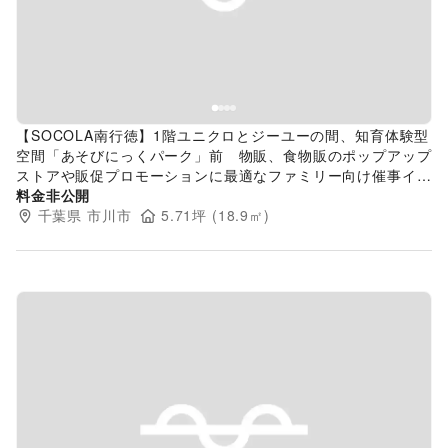
【SOCOLA南行徳】1階ユニクロとジーユーの間、知育体験型
空間「あそびにっくパーク」前 物販、食物販のポップアップ
ストアや販促プロモーションに最適なファミリー向け催事イベ
ントスペース
料金非公開
千葉県
市川市
5.71
坪 (
18.9
㎡)
Previous slide
Next s