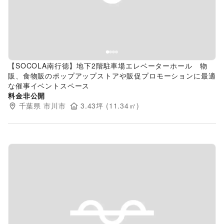
【SOCOLA南行徳】地下2階駐車場エレベーターホール 物
販、食物販のポップアップストアや販促プロモーションに最適
な催事イベントスペース
料金非公開
千葉県
市川市
3.43
坪 (
11.34
㎡)
Previous slide
Next s