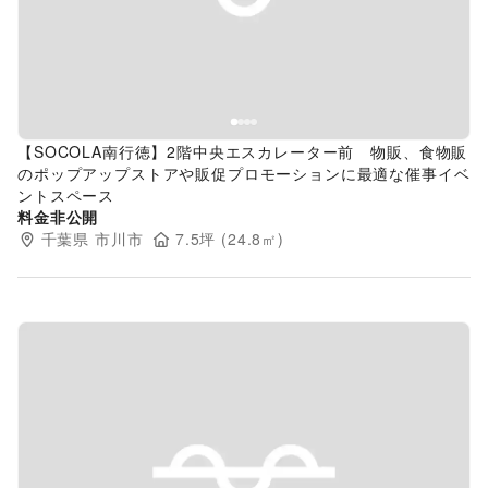
【SOCOLA南行徳】2階中央エスカレーター前 物販、食物販
のポップアップストアや販促プロモーションに最適な催事イベ
ントスペース
料金非公開
千葉県
市川市
7.5
坪 (
24.8
㎡)
Previous slide
Next s