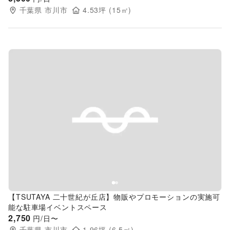
千葉県
市川市
4.53
坪 (
15
㎡)
Previous slide
Next s
【TSUTAYA 二十世紀が丘店】物販やプロモーションの実施可
能な駐車場イベントスペース
2,750
円/日〜
千葉県
市川市
1.96
坪 (
6.5
㎡)