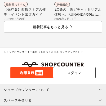
編集部おすすめ
事例紹介
【保存版】西鉄ストアの催
EC発の「酒ガチャ」をリアル
事・イベント出店ガイド
体験へ。KURANDが30回以上
2026年7月29日
2026年7月27日
のポップアップ出店で届け
る“新しいお酒との出会い”
新着記事をもっと見る
ショップカウンター
千葉県
市川市
市川市 ポップアップストア
利用登録
ログイン
無料
ショップカウンターについて
スペースを借りる
利用規約・ガイドライン