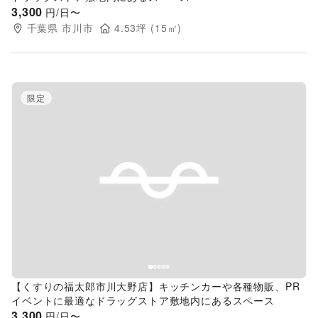
3,300
円/日〜
千葉県
市川市
4.53
坪 (
15
㎡)
限定
Previous slide
Next s
【くすりの福太郎市川大野店】キッチンカーや各種物販、PR
イベントに最適なドラッグストア敷地内にあるスペース
3,300
円/日〜