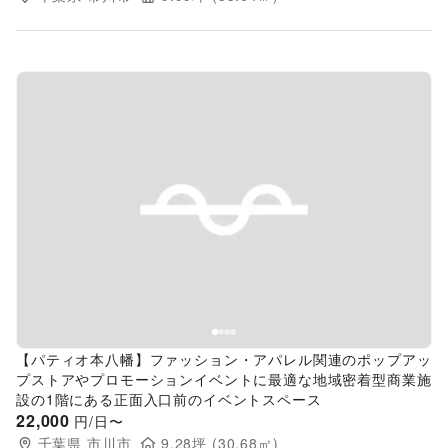
Previous slide
Next s
【パティオ本八幡】ファッション・アパレル関連のポップアッ
プストアやプロモーションイベントに最適な地域密着型商業施
設の1階にある正面入口前のイベントスペース
22,000
円/日〜
千葉県
市川市
9.28
坪 (
30.68
㎡)