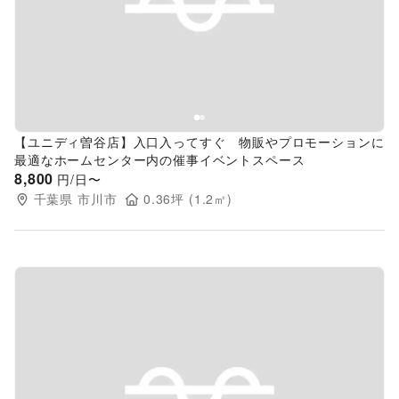
Previous slide
Next s
【ユニディ曽谷店】入口入ってすぐ 物販やプロモーションに
最適なホームセンター内の催事イベントスペース
8,800
円/日〜
千葉県
市川市
0.36
坪 (
1.2
㎡)
Previous slide
Next s