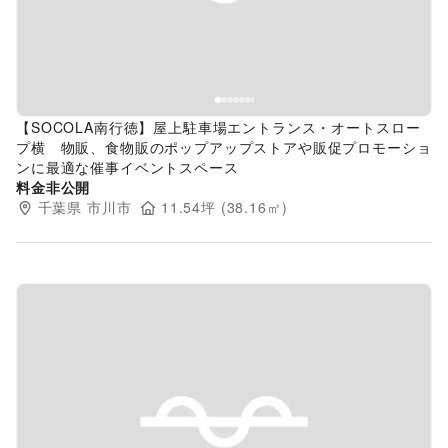
【SOCOLA南行徳】屋上駐車場エントランス・オートスロー
プ横 物販、食物販のポップアップストアや販促プロモーショ
ンに最適な催事イベントスペース
料金非公開
千葉県
市川市
11.54
坪 (
38.16
㎡)
Previous slide
Next s