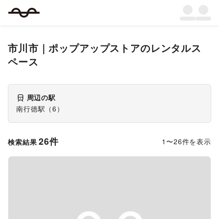
市川市
｜
ポップアップストア
のレンタルス
ペース
周辺の駅
南行徳駅
（
6
）
26
件
1
〜
26
件を表示
検索結果