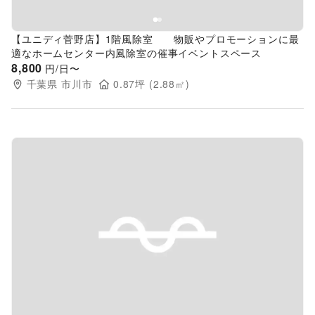
【ユニディ菅野店】1階風除室 物販やプロモーションに最
適なホームセンター内風除室の催事イベントスペース
8,800
円/日〜
千葉県
市川市
0.87
坪 (
2.88
㎡)
Previous slide
Next s