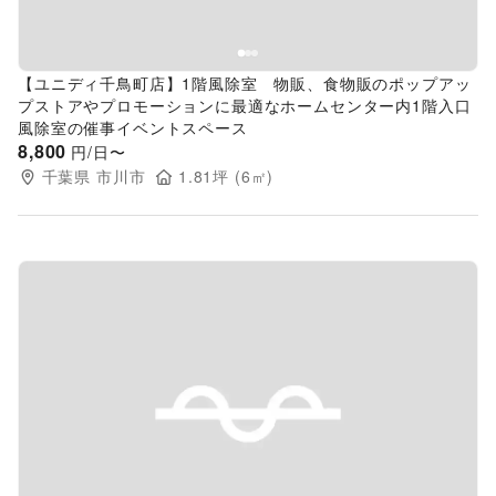
【ユニディ千鳥町店】1階風除室 物販、食物販のポップアッ
プストアやプロモーションに最適なホームセンター内1階入口
風除室の催事イベントスペース
8,800
円/日〜
千葉県
市川市
1.81
坪 (
6
㎡)
Previous slide
Next s