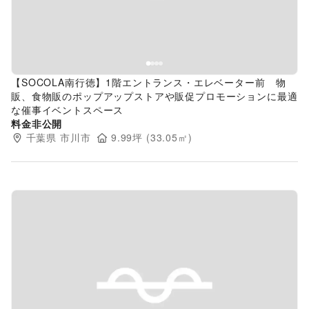
【SOCOLA南行徳】1階エントランス・エレベーター前 物
販、食物販のポップアップストアや販促プロモーションに最適
な催事イベントスペース
料金非公開
千葉県
市川市
9.99
坪 (
33.05
㎡)
Previous slide
Next s