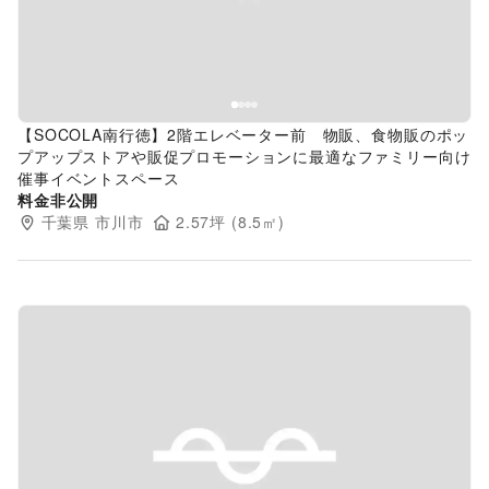
【SOCOLA南行徳】2階エレベーター前 物販、食物販のポッ
プアップストアや販促プロモーションに最適なファミリー向け
催事イベントスペース
料金非公開
千葉県
市川市
2.57
坪 (
8.5
㎡)
Previous slide
Next s