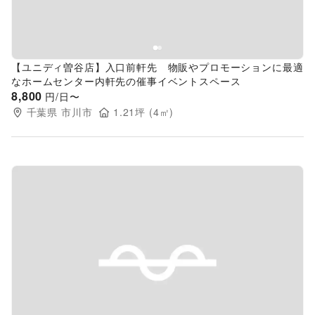
【ユニディ曽谷店】入口前軒先 物販やプロモーションに最適
なホームセンター内軒先の催事イベントスペース
8,800
円/日〜
千葉県
市川市
1.21
坪 (
4
㎡)
Previous slide
Next s