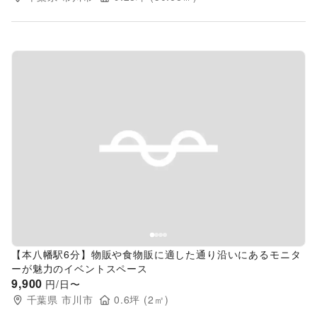
Previous slide
Next s
【本八幡駅6分】物販や食物販に適した通り沿いにあるモニタ
ーが魅力のイベントスペース
9,900
円/日〜
千葉県
市川市
0.6
坪 (
2
㎡)