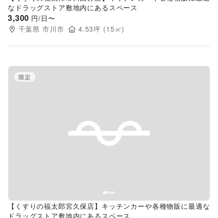
なドラッグストア敷地内にあるスペース
3,300
円/日〜
千葉県
市川市
4.53
坪 (
15
㎡)
限定
Previous slide
Next s
【くすりの福太郎宮久保店】キッチンカーや各種物販に最適な
ドラッグストア敷地内にあるスペース