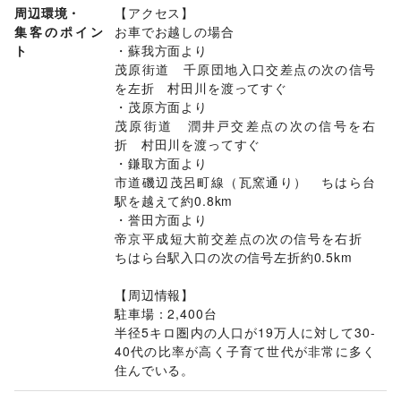
周辺環境・
【アクセス】

集客のポイン
お車でお越しの場合

ト
・蘇我方面より

茂原街道　千原団地入口交差点の次の信号
を左折　村田川を渡ってすぐ

・茂原方面より

茂原街道　潤井戸交差点の次の信号を右
折　村田川を渡ってすぐ

・鎌取方面より

市道磯辺茂呂町線（瓦窯通り）　ちはら台
駅を越えて約0.8km

・誉田方面より

帝京平成短大前交差点の次の信号を右折　
ちはら台駅入口の次の信号左折約0.5km

【周辺情報】

駐車場：2,400台

半径5キロ圏内の人口が19万人に対して30-
40代の比率が高く子育て世代が非常に多く
住んでいる。