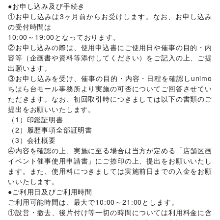
●お申し込み及び手続き

ワイン・洋酒
/
日本酒・焼酎・地酒
/
食材・調味料
/
①お申し込みは3ヶ月前からお受けします。なお、お申し込み
物産展・マルシェ
/
キッチンカー・移動販売
/
の受付時間は

野菜・果物・生鮮食品
/
その他フード・飲食
インテリア・生活雑貨
10:00～19:00となっております。

インテリア
/
寝具・ベッド
/
家具・家電
/
②お申し込みの際は、使用申込書にご使用日や催事の目的・内
キッチン雑貨・調理器具
/
掃除用品・生活便利品
/
文房具
/
容等（企画書や資料等添付してください）をご記入の上、ご提
手芸・ハンドメイド
/
DIY用品・日曜大工
/
出願います。

園芸・ガーデニング
/
花・盆栽・ドライフラワー
/
③お申し込みを受け、催事の目的・内容・日程を確認しunimo
犬・猫・ペット
/
日用雑貨
/
食器・陶磁器
/
ちはら台モール事務所より実施の可否についてご回答させてい
その他インテリア・生活雑貨
ただきます。なお、初回取引時につきましては以下の書類のご
生活サービス
提出をお願いいたします。

携帯キャリア・格安SIM
/
インターネット・プロバイダ
/
（1）印鑑証明書

電気・ガス
/
ウォーターサーバー
/
（2）履歴事項全部証明書

ハウスクリーニング・家事代行
/
定期宅配
/
（3）会社概要

リサイクル雑貨・古本
/
買取査定・金券
/
④内容を確認の上、実施に至る場合は当方が定める「店舗区画
ギフト・プレゼント
/
冠婚葬祭
/
資格・習い事
/
リフォーム
/
イベント催事使用申請書」にご捺印の上、提出をお願いいたし
住宅（購入・賃貸）
/
たばこ
/
修理・メンテナンス
/
ます。また、使用料につきましては実施前日までの入金をお願
就職・転職・求人
/
その他生活サービス
いいたします。

金融サービス
●ご利用日及びご利用時間

クレジットカード
/
保険
/
銀行
/
住宅ローン
/
証券・FX
/
ご利用可能時間は、最大で10:00～21:00とします。

不動産投資
/
その他金融サービス
①設営・撤去、後片付け等一切の時間については利用料金に含
子育て・教育