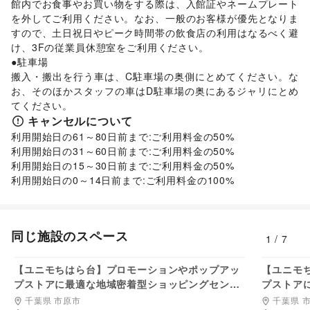
館内でお食事やお買い物をする際は、入館証やネームプレート
を外してご利用ください。なお、一般のお客様が優先となりま
すので、土日祝日やピーク時間帯の飲食店の利用はなるべく避
け、3Fの従業員休憩室をご利用ください。

●駐車場

搬入・搬出を行う車は、C駐車場の奥側にとめてください。な
お、そのほかスタッフの車はD駐車場の奥にあるジャリにとめ
てください。
キャンセルについて
利用開始日の61～80日前まで:ご利用料金の50%

利用開始日の31～60日前まで:ご利用料金の50%

利用開始日の15～30日前まで:ご利用料金の50%

利用開始日の0～14日前まで:ご利用料金の100%
同じ施設のスペース
1
/
7
55,000
円/日
【ユニモちはら台】プロモーションやポップアッ
【ユニモ
プストアに最適な地域密着型ショッピングセンタ
プストア
ー内2階にある人通りが非常に多いイベントスペ
ー内2階
千葉県 市原市
千葉県 