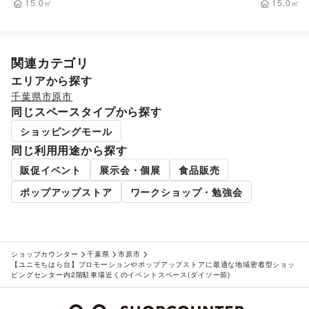
ース(ユニクロ前)
ース(ACA
15.0
㎡
15.0
㎡
関連カテゴリ
エリアから探す
千葉県
市原市
同じスペースタイプから探す
ショッピングモール
同じ利用用途から探す
販促イベント
展示会・個展
食品販売
ポップアップストア
ワークショップ・勉強会
ショップカウンター
千葉県
市原市
【ユニモちはら台】プロモーションやポップアップストアに最適な地域密着型ショッ
ピングセンター内2階駐車場近くのイベントスペース(ダイソー前)