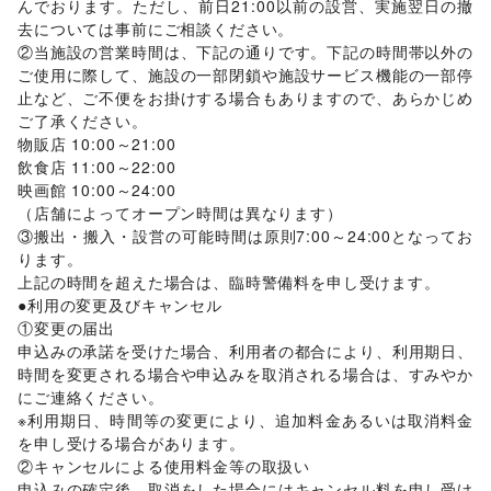
んでおります。ただし、前日21:00以前の設営、実施翌日の撤
ベビー用品
/
ランドセル
/
学習教材・通信教育
/
去については事前にご相談ください。

子供向け教室・レッスン
/
塾・家庭教師
/
おもちゃ・絵本
/
②当施設の営業時間は、下記の通りです。下記の時間帯以外の
その他子育て・教育
ご使用に際して、施設の一部閉鎖や施設サービス機能の一部停
美容・健康・医療
ジム・フィットネス
/
ダイエット・健康グッズ
/
止など、ご不便をお掛けする場合もありますので、あらかじめ
美容・コスメ・香水
/
ヘアケア・シャンプー
/
美容家電
/
ご了承ください。

ヘアサロン・ネイルサロン
/
マッサージ・整体
/
物販店 10:00～21:00

エステ・美容サービス
/
健康食品・サプリメント
/
飲食店 11:00～22:00

女性用品・フェムテック
/
コンタクトレンズ
/
医療・医薬品
映画館 10:00～24:00

/
その他美容・健康
（店舗によってオープン時間は異なります）

エンタメ・ガジェット
③搬出・搬入・設営の可能時間は原則7:00～24:00となってお
PC・スマートフォン
/
スマホアクセサリー
/
ガジェット
/
ります。

ゲーム
/
アニメ
/
コミック・マンガ
/
アイドル・芸能人
/
上記の時間を超えた場合は、臨時警備料を申し受けます。

おもちゃ・ホビー
/
楽器・音楽機材
/
CD・DVD・本・雑誌
/
●利用の変更及びキャンセル

Webメディア・アプリ
/
テレビ・ドラマ
/
映画
/
①変更の届出

音楽・ライブ
/
演劇
/
占い
/
公営競技・宝くじ
/
申込みの承諾を受けた場合、利用者の都合により、利用期日、
その他エンタメ・ガジェット
時間を変更される場合や申込みを取消される場合は、すみやか
アート・デザイン
にご連絡ください。

絵画・書
/
写真・イラストレーション
/
立体作品・彫刻
/
※利用期日、時間等の変更により、追加料金あるいは取消料金
その他アート・デザイン
を申し受ける場合があります。

レジャー・スポーツ
②キャンセルによる使用料金等の取扱い

旅行・レジャー
/
キャンプ・アウトドア
/
野球
/
サッカー
/
申込みの確定後、取消をした場合にはキャンセル料を申し受け