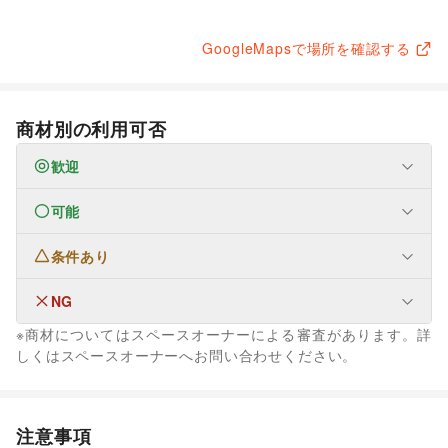
GoogleMapsで場所を確認する
商材別の利用可否
歓迎
可能
なし
条件あり
ファッション
メンズファッション
/
レディースファッション
/
ユニセックス
/
インナー・ルームウェア
/
NG
なし
キッズ・ベビー・マタニティ
/
スポーツ
/
シーズナルウェア
※商材についてはスペースオーナーによる審査があります。詳
/
ジュエリー・アクセサリー
/
メガネ・アイウェア
/
腕時計
/
なし
しくはスペースオーナーへお問い合わせください。
靴
/
バッグ・革小物
/
ファッション雑貨
/
和服・着物
/
古着
/
その他ファッション
フード・飲食
スイーツ・洋菓子
/
和菓子
/
パン
/
お弁当・惣菜
/
注意事項
軽食・ホットスナック
/
コーヒー・紅茶
/
その他飲料
/