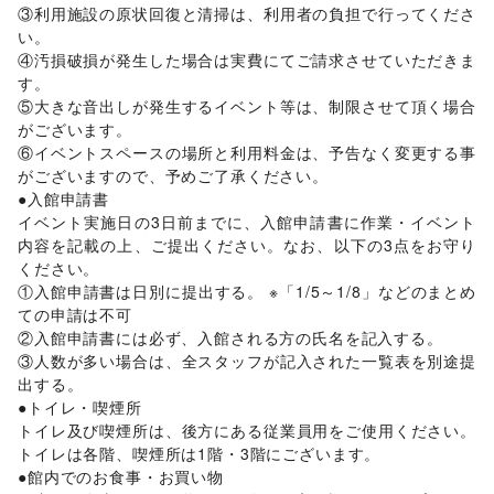
③利用施設の原状回復と清掃は、利用者の負担で行ってくださ
い。

④汚損破損が発生した場合は実費にてご請求させていただきま
す。

⑤大きな音出しが発生するイベント等は、制限させて頂く場合
がございます。

⑥イベントスペースの場所と利用料金は、予告なく変更する事
がございますので、予めご了承ください。

●入館申請書

イベント実施日の3日前までに、入館申請書に作業・イベント
内容を記載の上、ご提出ください。なお、以下の3点をお守り
ください。

①入館申請書は日別に提出する。 ※「1/5～1/8」などのまとめ
ての申請は不可

②入館申請書には必ず、入館される方の氏名を記入する。

③人数が多い場合は、全スタッフが記入された一覧表を別途提
出する。

●トイレ・喫煙所

トイレ及び喫煙所は、後方にある従業員用をご使用ください。
トイレは各階、喫煙所は1階・3階にございます。

●館内でのお食事・お買い物
