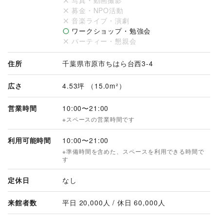
写真・動画撮影
募金・NPO活動
音楽ライブ・演劇
ワークショップ・勉強会
パーティー・懇親会
住所
千葉県市原市ちはら台西3-4
広さ
4.53坪 （15.0m²）
営業時間
10:00
〜
21:00
※スペースの営業時間です
利用可能時間
10:00
〜
21:00
※準備時間を含めた、スペースを利用できる時間で
す
定休日
なし
来館者数
平日 
20,000
人 / 休日 
60,000
人