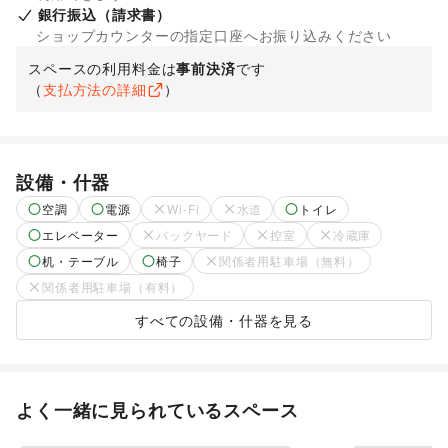
銀行振込（請求書）
ショップカウンターの指定口座へお振り込みください
スペースの利用料金は
事前決済
です
（
支払方法の詳細
）
設備・什器
空調
電源
Wi-Fi
水道
トイレ
エレベーター
バックヤード
控室
冷蔵庫
机・テーブル
椅子
関係者用駐車場（無料）
関係者用駐車場（有料）
すべての設備・什器を見る
よく一緒に見られているスペース