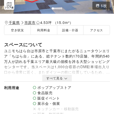
5
枚
フロア図
千葉県
市原市
4.53坪 （15.0m²）
空き状況
利用料金
設備・什器
アクセス
スペースについて
ユニモちはら台は市原市と千葉市にまたがるニュータウンエリ
ア「ちはら台」にある、総テナント数約170店舗、年間約540
万人が訪れる千葉エリア最大級の規模を誇る大型ショッピング
センターです。当スペースは1,000台収容のDM駐車場出入り
口から非常に近く、またダイソーの前に位置しているため、非
常に人通りが多い場所になっています。プロモーションやポッ
すべて見る
プアップストアに最適です。お気軽にお問い合わせくださいま
ポップアップストア
利用用途
せ。

食品販売
※利用申し込みに際して各種手続きが必要です。

販促イベント
展示会・個展
【利用時間】

キッチンカー・移動販売