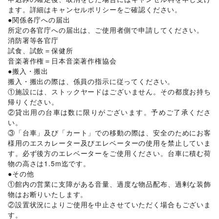
バスケットボール
/
ゴルフ
/
その他レジャー・スポーツ
ます。詳細はキャンセルポリシーをご確認ください。

車・バイク・モビリティ
車
/
バイク・オートバイ
/
自転車・ロードバイク
/
●関係各庁への届出

マイクロモビリティ
/
その他車・バイク・モビリティ
所定の各官庁への届出は、ご使用者側で申請してください。

NPO・公共団体
消防署等各官庁

地方公共団体・行政・政府
/
外国団体・大使館
/
募金・寄付
試食、試飲＝保健所

/
NPO・ボランティア活動
/
その他NPO・公共団体
音楽著作権＝日本音楽著作権協会

ビジネス・オフィス
●搬入・搬出

法人向けサービス
/
オフィス家具・OA機器
/
搬入・搬出の際は、係員の指示に従ってください。

イベント企画・運営
/
その他ビジネス・オフィス
①施設には、ストックヤードはございません。その都度お持ち
その他活動・個人
帰りください。

その他活動・個人
②貸出用の台車は数に限りがございます。予めご了承くださ
い。

③「台車」及び「カート」での移動の際は、安全のためにお客
様用のエスカレーター及びエレベーターの使用を禁止していま
す。必ず後方のエレベーターをご使用ください。台車に積む荷
物の高さは1.5m迄です。

●その他

①館内の営業に支障がある音量、過度な物品配布、過剰な装飾
物はお断りいたします。

②設置状況によりご使用を中止させていただく場合もございま
す。
