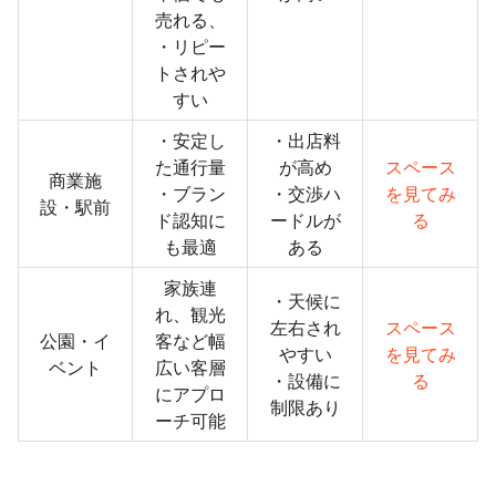
売れる、
・リピー
トされや
すい
・安定し
・出店料
た通行量
が高め
スペース
商業施
・ブラン
・交渉ハ
を見てみ
設・駅前
ド認知に
ードルが
る
も最適
ある
家族連
・天候に
れ、観光
左右され
スペース
公園・イ
客など幅
やすい
を見てみ
ベント
広い客層
・設備に
る
にアプロ
制限あり
ーチ可能