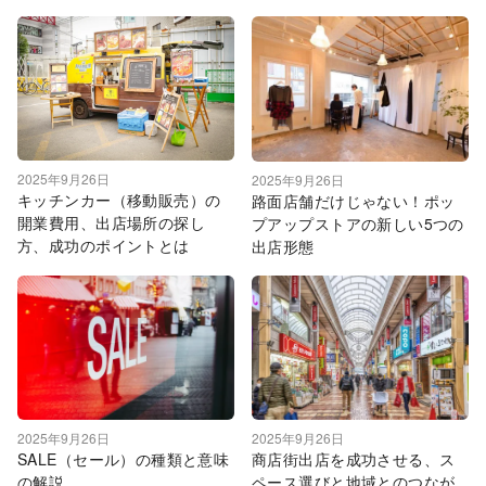
2025年9月26日
2025年9月26日
キッチンカー（移動販売）の
路面店舗だけじゃない！ポッ
開業費用、出店場所の探し
プアップストアの新しい5つの
方、成功のポイントとは
出店形態
2025年9月26日
2025年9月26日
SALE（セール）の種類と意味
商店街出店を成功させる、ス
の解説
ペース選びと地域とのつなが