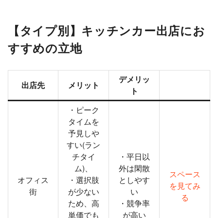
【タイプ別】キッチンカー出店にお
すすめの立地
デメリッ
出店先
メリット
ト
・ピーク
タイムを
予見しや
すい(ラン
チタイ
・平日以
ム)、
外は閑散
スペース
オフィス
・選択肢
としやす
を見てみ
街
が少ない
い
る
ため、高
・競争率
単価でも
が高い