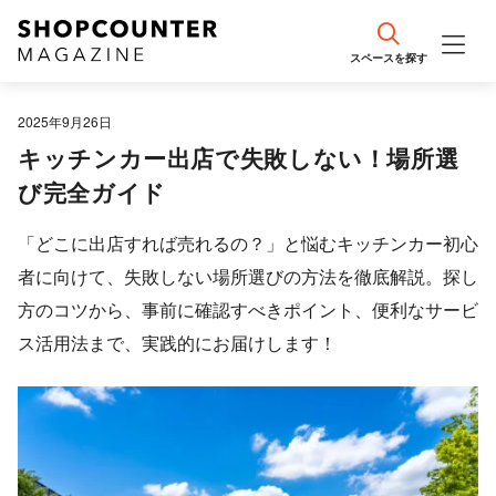
スペースを探す
エリア情報
2025年9月26日
キッチンカー出店で失敗しない！場所選
事例紹介
び完全ガイド
編集部おすすめ
「どこに出店すれば売れるの？」と悩むキッチンカー初心
者に向けて、失敗しない場所選びの方法を徹底解説。探し
出店計画・戦略のコツ
方のコツから、事前に確認すべきポイント、便利なサービ
ス活用法まで、実践的にお届けします！
売場づくり・接客のコツ
流行・最新トレンド
集客・SNS運用のコツ