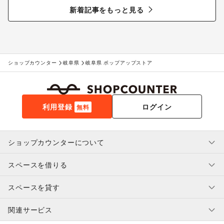
る“新しいお酒との出会い”
新着記事をもっと見る
ショップカウンター
岐阜県
岐阜県 ポップアップストア
利用登録
ログイン
無料
ショップカウンターについて
スペースを借りる
利用規約・ガイドライン
プライバシーポリシー
スペースを貸す
特定商取引法に基づく表示
スペースを借りたい人へ
ヘルプ・お問い合わせ
はじめてガイド
関連サービス
補償プログラム
ユーザー利用規約
スペースを貸したい方へ
提携パートナー
オーナー利用規約