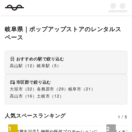
岐阜県
｜
ポップアップストア
のレンタルス
ペース
おすすめの駅で絞り込む
高山駅
（
12
）
岐阜駅
（
5
）
市区郡で絞り込む
大垣市
（
32
）
各務原市
（
29
）
岐阜市
（
21
）
高山市
（
16
）
土岐市
（
12
）
人気スペースランキング
1
/
5
5,500
円/日
1
2
【駿河屋古川店】物販や販促プロモーションに
【エディオン岐