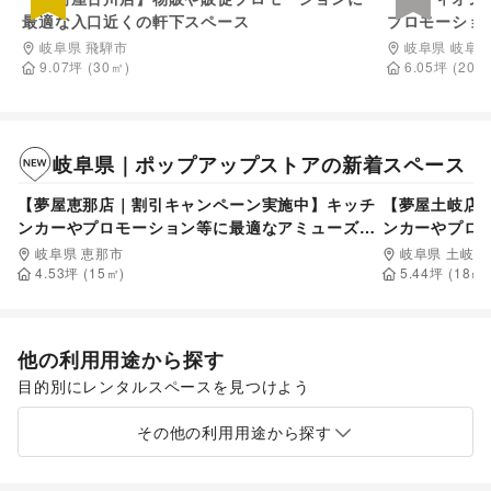
最適な入口近くの軒下スペース
プロモーショ
岐阜県 飛騨市
岐阜県 岐阜
9.07
坪
(
30
㎡)
6.05
坪
(
20
㎡
岐阜県
｜
ポップアップストア
の新着スペース
1,100
円/日
【夢屋恵那店｜割引キャンペーン実施中】キッチ
【夢屋土岐店
ンカーやプロモーション等に最適なアミューズメ
ンカーやプロ
ント施設のイベントスペース
ント施設のイ
岐阜県 恵那市
岐阜県 土岐市
4.53
坪 (
15
㎡)
5.44
坪 (
18
㎡)
他の利用用途から探す
目的別にレンタルスペースを見つけよう
食品販売
販促イベント
展示会・個展
キッチンカー・移動販売
その他の利用用途から探す