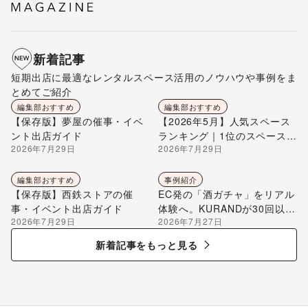
新着記事
短期出店に最適なレンタルスペース活用のノウハウや事例をま
とめてご紹介
編集部おすすめ
編集部おすすめ
【保存版】夢屋の催事・イベ
【2026年5月】人気スペース
ント出店ガイド
ランキング｜1位のスペースを
2026年7月29日
2026年7月29日
編集部が解説
編集部おすすめ
事例紹介
【保存版】西鉄ストアの催
EC発の「酒ガチャ」をリアル
事・イベント出店ガイド
体験へ。KURANDが30回以上
2026年7月29日
2026年7月27日
のポップアップ出店で届け
る“新しいお酒との出会い”
新着記事をもっと見る