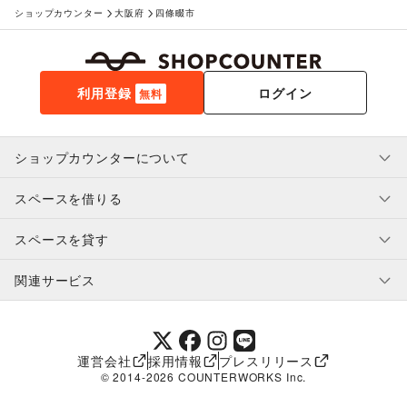
ショップカウンター
大阪府
四條畷市
利用登録
ログイン
無料
ショップカウンターについて
スペースを借りる
利用規約・ガイドライン
プライバシーポリシー
スペースを貸す
特定商取引法に基づく表示
スペースを借りたい人へ
ヘルプ・お問い合わせ
はじめてガイド
関連サービス
補償プログラム
ユーザー利用規約
スペースを貸したい方へ
提携パートナー
オーナー利用規約
提携パートナー
SHOPCOUNTER MAGAZINE
運営会社
採用情報
プレスリリース
ショップカウンターエンタープライズ
© 2014-
2026
COUNTERWORKS Inc.
ショップカウンター常設
補償プログラム