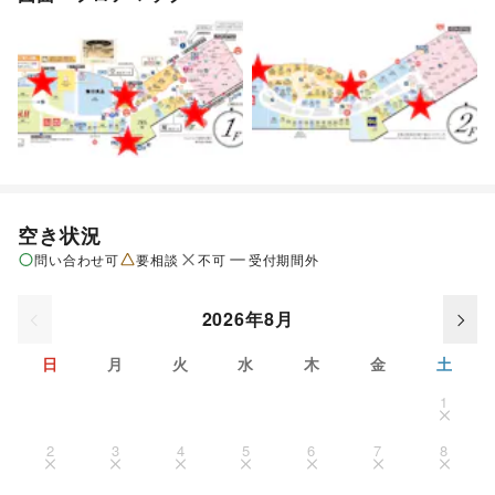
空き状況
問い合わせ可
要相談
不可
受付期間外
2026年8月
日
月
火
水
木
金
土
1
2
3
4
5
6
7
8