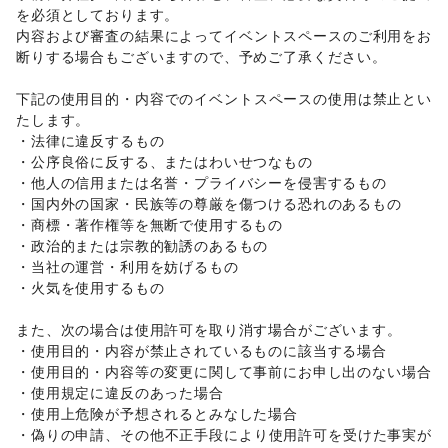
インテリア・生活雑貨
を必須としております。 

インテリア
/
寝具・ベッド
/
家具・家電
/
内容および審査の結果によってイベントスペースのご利用をお
キッチン雑貨・調理器具
/
掃除用品・生活便利品
/
文房具
/
断りする場合もございますので、予めご了承ください。 

手芸・ハンドメイド
/
DIY用品・日曜大工
/
園芸・ガーデニング
/
花・盆栽・ドライフラワー
/
下記の使用目的・内容でのイベントスペースの使用は禁止とい
犬・猫・ペット
/
日用雑貨
/
食器・陶磁器
/
たします。 

その他インテリア・生活雑貨
・法律に違反するもの 

生活サービス
・公序良俗に反する、またはわいせつなもの 

携帯キャリア・格安SIM
/
インターネット・プロバイダ
/
・他人の信用または名誉・プライバシーを侵害するもの 

電気・ガス
/
ウォーターサーバー
/
・国内外の国家・民族等の尊厳を傷つける恐れのあるもの 

ハウスクリーニング・家事代行
/
定期宅配
/
・商標・著作権等を無断で使用するもの 

リサイクル雑貨・古本
/
買取査定・金券
/
・政治的または宗教的勧誘のあるもの 

ギフト・プレゼント
/
冠婚葬祭
/
資格・習い事
/
リフォーム
/
・当社の運営・利用を妨げるもの 

住宅（購入・賃貸）
/
たばこ
/
修理・メンテナンス
/
・火気を使用するもの 

就職・転職・求人
/
その他生活サービス
金融サービス
また、次の場合は使用許可を取り消す場合がございます。 

クレジットカード
/
保険
/
銀行
/
住宅ローン
/
証券・FX
/
・使用目的・内容が禁止されているものに該当する場合 

不動産投資
/
その他金融サービス
・使用目的・内容等の変更に関して事前にお申し出のない場合 

子育て・教育
・使用規定に違反のあった場合 

ベビー用品
/
ランドセル
/
学習教材・通信教育
/
・使用上危険が予想されるとみなした場合 

子供向け教室・レッスン
/
塾・家庭教師
/
おもちゃ・絵本
/
・偽りの申請、その他不正手段により使用許可を受けた事実が
その他子育て・教育