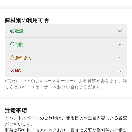
商材別の利用可否
歓迎
可能
なし
条件あり
ファッション
メンズファッション
/
レディースファッション
/
ユニセックス
/
インナー・ルームウェア
/
NG
なし
キッズ・ベビー・マタニティ
/
スポーツ
/
シーズナルウェア
※商材についてはスペースオーナーによる審査があります。詳
/
ジュエリー・アクセサリー
/
メガネ・アイウェア
/
腕時計
/
なし
しくはスペースオーナーへお問い合わせください。
靴
/
バッグ・革小物
/
ファッション雑貨
/
和服・着物
/
古着
/
その他ファッション
フード・飲食
スイーツ・洋菓子
/
和菓子
/
パン
/
お弁当・惣菜
/
注意事項
軽食・ホットスナック
/
コーヒー・紅茶
/
その他飲料
/
イベントスペースのご利用は、使用目的や企画内容による審査
ワイン・洋酒
/
日本酒・焼酎・地酒
/
食材・調味料
/
がございます。 

物産展・マルシェ
/
キッチンカー・移動販売
/
事前に弊社担当者と打ち合わせ、審査に必要な資料等のご提出
野菜・果物・生鮮食品
/
その他フード・飲食