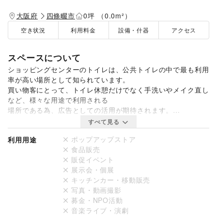
大阪府
四條畷市
0坪 （0.0m²）
空き状況
利用料金
設備・什器
アクセス
スペースについて
ショッピングセンターのトイレは、公共トイレの中で最も利用
率が高い場所として知られています。

買い物客にとって、トイレ休憩だけでなく手洗いやメイク直し
など、様々な用途で利用される

場所である為、﻿広告としての活用が期待されます。

掲出場所として１階から４階まで、計１１ヶ所がございます。
すべて見る
ポップアップストア
利用用途
食品販売
販促イベント
展示会・個展
キッチンカー・移動販売
写真・動画撮影
募金・NPO活動
音楽ライブ・演劇