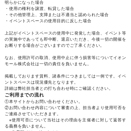
明らかになった場合 

美容・健康・医療
ジム・フィットネス
/
ダイエット・健康グッズ
/
・使用の権利を譲渡、転貸した場合 

美容・コスメ・香水
/
ヘアケア・シャンプー
/
美容家電
/
・その他管理上、支障または不適当と認められた場合 

ヘアサロン・ネイルサロン
/
マッサージ・整体
/
・イベントスペースの使用目的に反した場合 

エステ・美容サービス
/
健康食品・サプリメント
/
女性用品・フェムテック
/
コンタクトレンズ
/
医療・医薬品
上記がイベントスペースの使用中に発覚した場合、イベント等
/
その他美容・健康
の実施中であっても即中断、退店いただき、今後一切の開催を
エンタメ・ガジェット
お断りする場合がございますのでご了承ください。 

PC・スマートフォン
/
スマホアクセサリー
/
ガジェット
/
ゲーム
/
アニメ
/
コミック・マンガ
/
アイドル・芸能人
/
なお、使用許可の取消、使用中止に伴う損害等についてイオン
おもちゃ・ホビー
/
楽器・音楽機材
/
CD・DVD・本・雑誌
/
モール株式会社は一切の責任を負いません。 

Webメディア・アプリ
/
テレビ・ドラマ
/
映画
/
音楽・ライブ
/
演劇
/
占い
/
公営競技・宝くじ
/
掲載しております賃料、諸条件につきましては一例です。イベ
その他エンタメ・ガジェット
ントスペースは現況優先となります。 

アート・デザイン
詳細は弊社担当者との打ち合わせ時にご確認ください。 
絵画・書
/
写真・イラストレーション
/
立体作品・彫刻
/
ご利用までの流れ
その他アート・デザイン
①本サイトからお問い合わせください。 

レジャー・スポーツ
旅行・レジャー
/
キャンプ・アウトドア
/
野球
/
サッカー
/
②お問い合わせ内容について審査の上、担当者より使用可否を
バスケットボール
/
ゴルフ
/
その他レジャー・スポーツ
ご連絡させていただきます。 

車・バイク・モビリティ
　※使用可否について当社はその理由を主催者に対して返答す
車
/
バイク・オートバイ
/
自転車・ロードバイク
/
る義務を負いません。 

マイクロモビリティ
/
その他車・バイク・モビリティ