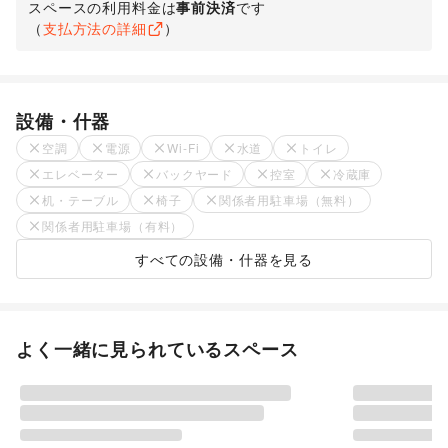
スペースの利用料金は
事前決済
です
（
支払方法の詳細
）
設備・什器
空調
電源
Wi-Fi
水道
トイレ
エレベーター
バックヤード
控室
冷蔵庫
机・テーブル
椅子
関係者用駐車場（無料）
関係者用駐車場（有料）
すべての設備・什器を見る
よく一緒に見られているスペース