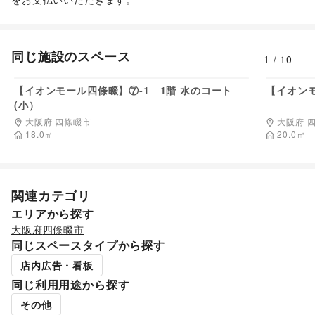
同じ施設のスペース
1
/
10
77,000
円/日
【イオンモール四條畷】⑦-1 1階 水のコート
【イオンモ
(小）
大阪府 四條畷市
大阪府 
18.0
㎡
20.0
㎡
関連カテゴリ
エリアから探す
大阪府
四條畷市
同じスペースタイプから探す
店内広告・看板
同じ利用用途から探す
その他