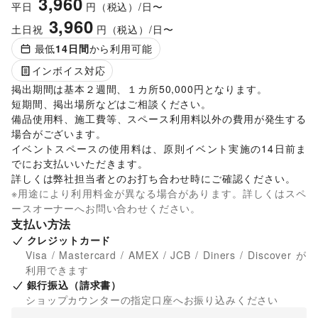
3,960
平日
円（税込）/日〜
3,960
土日祝
円（税込）/日〜
最低
14
日間
から利用可能
インボイス対応
掲出期間は基本２週間、１カ所50,000円となります。

短期間、掲出場所などはご相談ください。

備品使用料、施工費等、スペース利用料以外の費用が発生する
場合がございます。 

イベントスペースの使用料は、原則イベント実施の14日前ま
でにお支払いいただきます。 

詳しくは弊社担当者とのお打ち合わせ時にご確認ください。 
※用途により利用料金が異なる場合があります。詳しくはスペ
ースオーナーへお問い合わせください。
支払い方法
クレジットカード
Visa / Mastercard / AMEX / JCB / Diners / Discover が
利用できます
銀行振込（請求書）
ショップカウンターの指定口座へお振り込みください