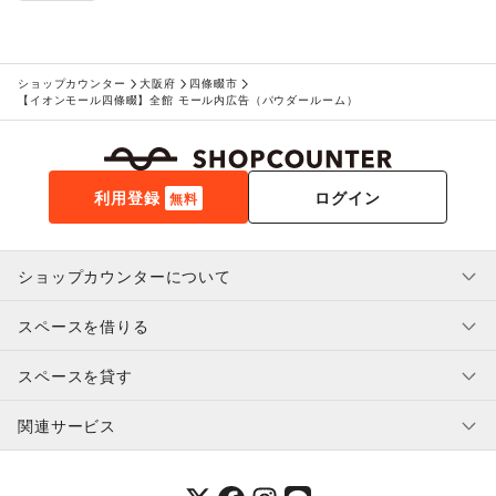
ショップカウンター
大阪府
四條畷市
【イオンモール四條畷】全館 モール内広告（パウダールーム）
利用登録
ログイン
無料
ショップカウンターについて
スペースを借りる
利用規約・ガイドライン
プライバシーポリシー
スペースを貸す
特定商取引法に基づく表示
スペースを借りたい人へ
ヘルプ・お問い合わせ
はじめてガイド
関連サービス
補償プログラム
ユーザー利用規約
スペースを貸したい方へ
提携パートナー
オーナー利用規約
提携パートナー