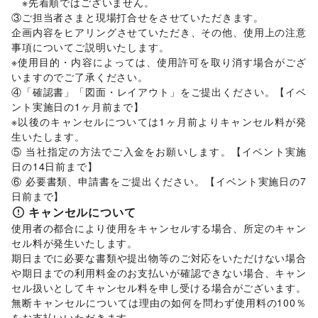
　※先着順ではございません。 

NPO・公共団体
③ご担当者さまと現場打合せをさせていただきます。 

地方公共団体・行政・政府
/
外国団体・大使館
/
募金・寄付
企画内容をヒアリングさせていただき、その他、使用上の注意
/
NPO・ボランティア活動
/
その他NPO・公共団体
事項についてご説明いたします。 

ビジネス・オフィス
※使用目的・内容によっては、使用許可を取り消す場合がござ
法人向けサービス
/
オフィス家具・OA機器
/
いますのでご了承ください。 

イベント企画・運営
/
その他ビジネス・オフィス
④「確認書」「図面・レイアウト」をご提出ください。【イベ
その他活動・個人
ント実施日の1ヶ月前まで】 

その他活動・個人
※以後のキャンセルについては1ヶ月前よりキャンセル料が発
生いたします。 

⑤ 当社指定の方法でご入金をお願いします。【イベント実施
日の14日前まで】 

⑥ 必要書類、申請書をご提出ください。【イベント実施日の7
日前まで】
キャンセルについて
使用者の都合により使用をキャンセルする場合、所定のキャン
セル料が発生いたします。 

期日までに必要な書類や提出物等のご対応をいただけない場合
や期日までの利用料金のお支払いが確認できない場合、キャン
セル扱いとしてキャンセル料を申し受ける場合がございます。  

無断キャンセルについては理由の如何を問わず使用料の100％
をお支払いいただきます。 