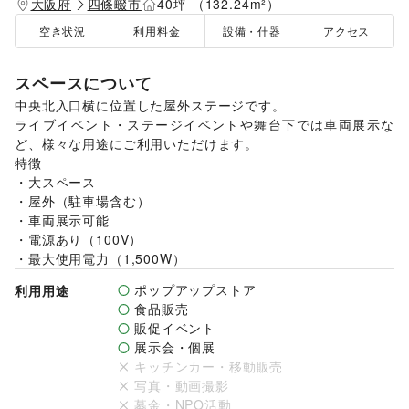
大阪府
四條畷市
40坪 （132.24m²）
空き状況
利用料金
設備・什器
アクセス
スペースについて
中央北入口横に位置した屋外ステージです。

ライブイベント・ステージイベントや舞台下では車両展示な
ど、様々な用途にご利用いただけます。

特徴

・大スペース

・屋外（駐車場含む）

・車両展示可能

・電源あり（100V）

・最大使用電力（1,500W）
ポップアップストア
利用用途
食品販売
販促イベント
展示会・個展
キッチンカー・移動販売
写真・動画撮影
募金・NPO活動