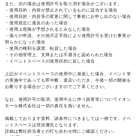
不動産投資
/
その他金融サービス
また、次の場合は使用許可を取り消す場合がございます。 

子育て・教育
・使用目的・内容が禁止されているものに該当する場合 

ベビー用品
/
ランドセル
・使用目的・内容等の変更に関して事前にお申し出のない場合 

美容・健康・医療
・使用規定に違反のあった場合 

ジム・フィットネス
/
ダイエット・健康グッズ
/
・使用上危険が予想されるとみなした場合 

美容・コスメ・香水
/
ヘアケア・シャンプー
/
美容家電
/
・偽りの申請、その他不正手段により使用許可を受けた事実が
ヘアサロン・ネイルサロン
/
マッサージ・整体
/
明らかになった場合 

エステ・美容サービス
/
健康食品・サプリメント
/
・使用の権利を譲渡、転貸した場合 

女性用品・フェムテック
/
コンタクトレンズ
/
医療・医薬品
・その他管理上、支障または不適当と認められた場合 

/
その他美容・健康
・イベントスペースの使用目的に反した場合 

エンタメ・ガジェット
CD・DVD・本・雑誌
/
占い
/
公営競技・宝くじ
/
その他エンタメ・ガジェット
上記がイベントスペースの使用中に発覚した場合、イベント等
レジャー・スポーツ
の実施中であっても即中断、退店いただき、今後一切の開催を
旅行・レジャー
/
キャンプ・アウトドア
/
野球
/
サッカー
/
お断りする場合がございますのでご了承ください。 

バスケットボール
/
ゴルフ
/
その他レジャー・スポーツ
NPO・公共団体
なお、使用許可の取消、使用中止に伴う損害等についてイオン
募金・寄付
モール株式会社は一切の責任を負いません。 

ビジネス・オフィス
法人向けサービス
/
オフィス家具・OA機器
/
掲載しております賃料、諸条件につきましては一例です。イベ
イベント企画・運営
/
その他ビジネス・オフィス
ントスペースは現況優先となります。 

その他活動・個人
その他活動・個人
詳細は弊社担当者との打ち合わせ時にご確認ください。 