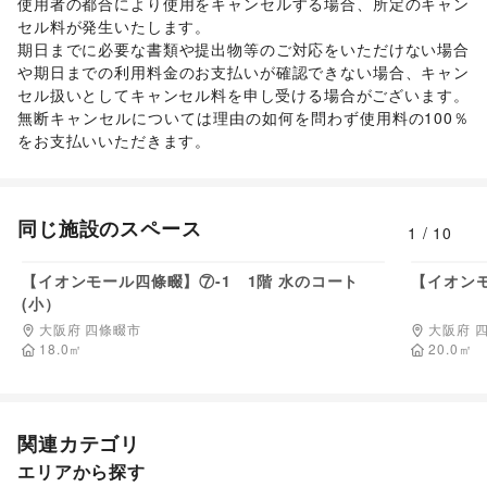
使用者の都合により使用をキャンセルする場合、所定のキャン
セル料が発生いたします。 

期日までに必要な書類や提出物等のご対応をいただけない場合
や期日までの利用料金のお支払いが確認できない場合、キャン
セル扱いとしてキャンセル料を申し受ける場合がございます。  

無断キャンセルについては理由の如何を問わず使用料の100％
をお支払いいただきます。 
同じ施設のスペース
1
/
10
77,000
円/日
【イオンモール四條畷】⑦-1 1階 水のコート
【イオンモ
(小）
大阪府 四條畷市
大阪府 
18.0
㎡
20.0
㎡
関連カテゴリ
エリアから探す