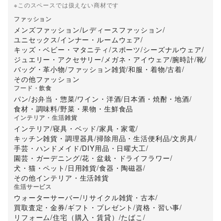
※このスペースでは扱えない商材です
ファッション
メンズファッション
/
レディースファッション
/
ユニセックス
/
インナー・ルームウェア
/
キッズ・ベビー・マタニティ
/
スポーツ
/
シーズナルウェア
/
ジュエリー・アクセサリー
/
メガネ・アイウェア
/
腕時計
/
靴
/
バッグ・革小物
/
ファッション雑貨
/
和服・着物
/
古着
/
その他ファッション
フード・飲食
パン
/
お弁当・惣菜
/
ワイン・洋酒
/
日本酒・焼酎・地酒
/
食材・調味料
/
野菜・果物・生鮮食品
インテリア・生活雑貨
インテリア
/
寝具・ベッド
/
家具・家電
/
キッチン雑貨・調理器具
/
掃除用品・生活便利品
/
文房具
/
手芸・ハンドメイド
/
DIY用品・日曜大工
/
園芸・ガーデニング
/
花・盆栽・ドライフラワー
/
犬・猫・ペット
/
日用雑貨
/
食器・陶磁器
/
その他インテリア・生活雑貨
生活サービス
ウォーターサーバー
/
リサイクル雑貨・古本
/
買取査定・金券
/
ギフト・プレゼント
/
資格・習い事
/
リフォーム
/
住宅（購入・賃貸）
/
たばこ
/