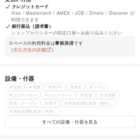
クレジットカード
Visa / Mastercard / AMEX / JCB / Diners / Discover が
利用できます
銀行振込（請求書）
ショップカウンターの指定口座へお振り込みください
スペースの利用料金は
事前決済
です
（
支払方法の詳細
）
設備・什器
空調
電源
Wi-Fi
水道
トイレ
エレベーター
バックヤード
控室
冷蔵庫
机・テーブル
椅子
関係者用駐車場（無料）
関係者用駐車場（有料）
すべての設備・什器を見る