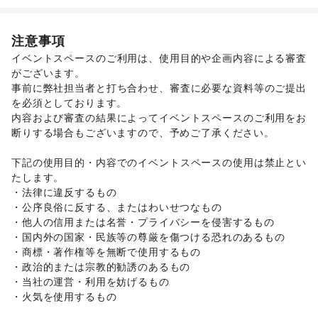
生活サービス
ユニセックス
/
インナー・ルームウェア
/
おもちゃ・ホビー
/
Webメディア・アプリ
/
音楽・ライブ
/
ハウスクリーニング・家事代行
/
定期宅配
/
キッズ・ベビー・マタニティ
/
スポーツ
/
シーズナルウェア
演劇
その他生活サービス
/
ジュエリー・アクセサリー
/
メガネ・アイウェア
/
腕時計
/
注意事項
アート・デザイン
子育て・教育
靴
/
バッグ・革小物
/
ファッション雑貨
/
和服・着物
/
古着
/
絵画・書
/
写真・イラストレーション
/
立体作品・彫刻
/
子供向け教室・レッスン
/
塾・家庭教師
/
おもちゃ・絵本
/
イベントスペースのご利用は、使用目的や企画内容による審査
その他ファッション
その他アート・デザイン
その他子育て・教育
がございます。 

フード・飲食
車・バイク・モビリティ
エンタメ・ガジェット
事前に弊社担当者と打ち合わせ、審査に必要な資料等のご提出
パン
/
お弁当・惣菜
/
ワイン・洋酒
/
日本酒・焼酎・地酒
/
車
/
バイク・オートバイ
/
自転車・ロードバイク
/
ガジェット
/
ゲーム
/
アニメ
/
コミック・マンガ
/
を必須としております。 

食材・調味料
/
野菜・果物・生鮮食品
マイクロモビリティ
/
その他車・バイク・モビリティ
アイドル・芸能人
/
楽器・音楽機材
/
テレビ・ドラマ
/
映画
内容および審査の結果によってイベントスペースのご利用をお
インテリア・生活雑貨
NPO・公共団体
断りする場合もございますので、予めご了承ください。 

インテリア
/
寝具・ベッド
/
家具・家電
/
地方公共団体・行政・政府
/
外国団体・大使館
/
キッチン雑貨・調理器具
/
掃除用品・生活便利品
/
文房具
/
NPO・ボランティア活動
/
その他NPO・公共団体
下記の使用目的・内容でのイベントスペースの使用は禁止とい
手芸・ハンドメイド
/
DIY用品・日曜大工
/
たします。 

園芸・ガーデニング
/
花・盆栽・ドライフラワー
/
・法律に違反するもの 

犬・猫・ペット
/
日用雑貨
/
食器・陶磁器
/
・公序良俗に反する、またはわいせつなもの 

その他インテリア・生活雑貨
生活サービス
・他人の信用または名誉・プライバシーを侵害するもの 

ウォーターサーバー
/
リサイクル雑貨・古本
/
・国内外の国家・民族等の尊厳を傷つける恐れのあるもの 

買取査定・金券
/
ギフト・プレゼント
/
資格・習い事
/
・商標・著作権等を無断で使用するもの 

リフォーム
/
住宅（購入・賃貸）
/
たばこ
/
・政治的または宗教的勧誘のあるもの 

修理・メンテナンス
/
就職・転職・求人
・当社の運営・利用を妨げるもの 

金融サービス
・火気を使用するもの 

クレジットカード
/
保険
/
銀行
/
住宅ローン
/
証券・FX
/