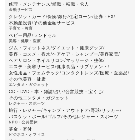
修理・メンテナンス
/
就職・転職・求人
金融サービス
クレジットカード
/
保険
/
銀行
/
住宅ローン
/
証券・FX
/
不動産投資
/
その他金融サービス
子育て・教育
ベビー用品
/
ランドセル
美容・健康・医療
ジム・フィットネス
/
ダイエット・健康グッズ
/
美容・コスメ・香水
/
ヘアケア・シャンプー
/
美容家電
/
ヘアサロン・ネイルサロン
/
マッサージ・整体
/
エステ・美容サービス
/
健康食品・サプリメント
/
女性用品・フェムテック
/
コンタクトレンズ
/
医療・医薬品
/
その他美容・健康
エンタメ・ガジェット
CD・DVD・本・雑誌
/
占い
/
公営競技・宝くじ
/
その他エンタメ・ガジェット
レジャー・スポーツ
旅行・レジャー
/
キャンプ・アウトドア
/
野球
/
サッカー
/
バスケットボール
/
ゴルフ
/
その他レジャー・スポーツ
NPO・公共団体
募金・寄付
ビジネス・オフィス