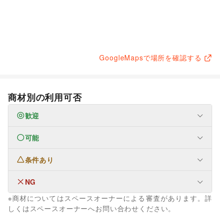
GoogleMapsで場所を確認する
商材別の利用可否
歓迎
可能
なし
条件あり
生活サービス
携帯キャリア・格安SIM
/
インターネット・プロバイダ
/
電気・ガス
/
冠婚葬祭
NG
フード・飲食
子育て・教育
スイーツ・洋菓子
/
和菓子
/
軽食・ホットスナック
/
※商材についてはスペースオーナーによる審査があります。詳
学習教材・通信教育
コーヒー・紅茶
/
その他飲料
/
物産展・マルシェ
/
ファッション
エンタメ・ガジェット
しくはスペースオーナーへお問い合わせください。
キッチンカー・移動販売
/
その他フード・飲食
メンズファッション
/
レディースファッション
/
PC・スマートフォン
/
スマホアクセサリー
/