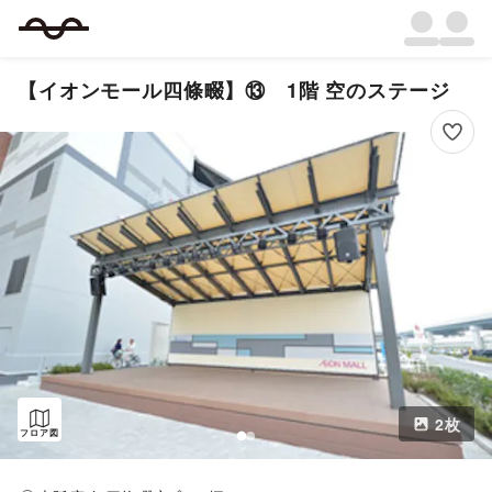
【イオンモール四條畷】⑬ 1階 空のステージ
2
枚
フロア図